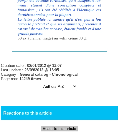
pamphlets devenus rarissimes, qu'il composait lui-
même, étaient d'une conception complexe et
fantaisiste ; ils ont été réédités à l'identique ces
dernières années, pour la plupart.
La lettre publiée ici montre qu'il n'est pas si fou
qu'on le prétend et que ses arguments, présentés il
est vrai de manière cocasse, étaient fondés et d'une
grande justesse.
50 ex. (premier tirage) sur vélin crème 80 g.
Creation date :
02/01/2012 @ 13:07
Last update :
23/09/2012 @ 13:05
Category :
General catalog -
Chronological
Page read
14249 times
Reactions to this article
React to this article