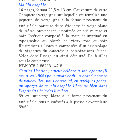
Ma Philosophie.
16 pages, format 20,5 x 13 cm. Couverture de carte
Conqueror vergé gris, sur laquelle est rempliée une
jaquette de vergé gris à la forme provenant du
e
siècle, porteuse d'une étiquette de vergé blanc
XIX
de même provenance, imprimée en vieux rose et
noir. Intérieur composé à la main et imprimé en
typographie au plomb en vieux rose et noir.
Illustrations « libres » composées d'un assemblage
de vignettes du caractère à combinaisons Super-
Veloz dont l'usage est ainsi détourné. En feuilles
sous la couverture.
ISBN 978-2-86288-147-8
Charles Henrion, auteur célèbre à son époque (il
meurt en 1808) pour avoir écrit un grand nombre
de vaudevilles, nous donne ici, en quelques pages,
un aperçu de sa philosophie libertine bien dans
l'esprit du siècle des lumières.
69 ex. sur vergé blanc à la forme provenant du
e
siècle, tous numérotés à la presse : exemplaire
XIX
69/69.