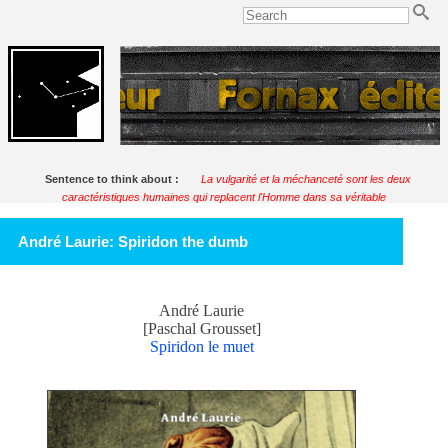
Sentence to think about :
La vulgarité et la méchanceté sont les deux
caractéristiques humaines qui replacent l'Homme dans sa véritable
perspective.
Soulignac
André Laurie: Spiridon the dumb
André Laurie
[Paschal Grousset]
Spiridon le muet