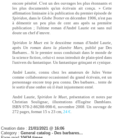
encore pénétré. C'est un des ouvrages les plus étonnants et
les plus documentés qu'un écrivain ait conçu. » Cette
affirmation liminaire à la publication du premier épisode de
Spiridon
, dans le
Globe Trotter
en décembre 1906, n'est pas
à démentir un peu plus de cent ans après sa première
publication ; l'ultime roman d'André Laurie est sans nul
doute un chef d’œuvre.
Spiridon le Muet
est le deuxième roman d'André Laurie,
après
Un roman dans la planète Mars,
publié par Des
Barbares... Si le premier nous conduisait dans le monde de
la science fiction, celui-ci nous introduit de plain-pied dans
l'univers du fantastique. Un fantastique grinçant et cynique.
André Laurie, connu chez les amateurs de Jules Verne
comme collaborateur occasionnel du grand écrivain, est un
personnage encore trop peu connu. Des barbares... tente de
le sortir d'une ombre où il était injustement entré.
André Laurie,
Spiridon le Muet
, présentation et notes par
Christian Soulignac, illustrations d'Eugène Damblans.
ISBN 978-2-86288-998-6, novembre 2008. Un ouvrage de
272 pages, format 15 x 23 cm,
24 €
.
Creation date :
21/01/2021 @ 16:06
Category :
General catalog - Des barbares...
Page read
10434 times