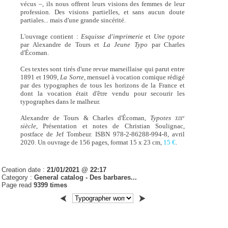
vécus –, ils nous offrent leurs visions des femmes de leur
profession. Des visions partielles, et sans aucun doute
partiales... mais d'une grande sincérité.
L'ouvrage contient :
Esquisse d'imprimerie
et
Une typote
par Alexandre de Tours et
La Jeune Typo
par Charles
d'Écoman.
Ces textes sont tirés d'une revue marseillaise qui parut entre
1891 et 1909,
La Sorte
, mensuel à vocation comique rédigé
par des typographes de tous les horizons de la France et
dont la vocation était d'être vendu pour secourir les
typographes dans le malheur.
Alexandre de Tours & Charles d'Écoman,
Typotes
e
XIX
siècle
, Présentation et notes de Christian Soulignac,
postface de Jef Tombeur. ISBN 978-2-86288-994-8, avril
2020. Un ouvrage de 156 pages, format 15 x 23 cm,
15 €
.
Creation date :
21/01/2021 @ 22:17
Category :
General catalog - Des barbares...
Page read
9399 times