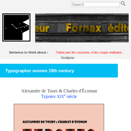
Sentence to think about :
J’aime pas les coussins, ni les coups malsains...
Soulignac
Typographer women 19th century
Alexandre de Tours & Charles d'Écoman
e
Typotes
siècle
XIX