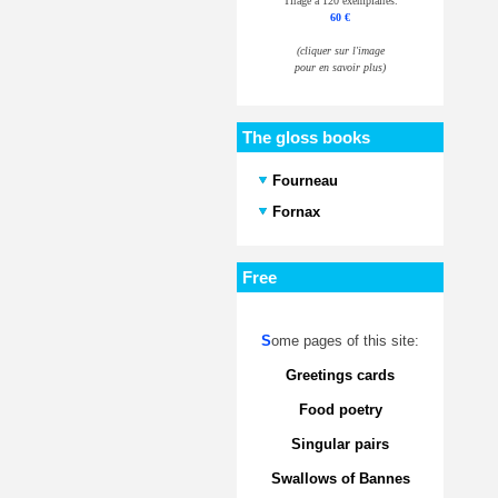
Tirage à 120 exemplaires.
60 €
(cliquer sur l'image
pour en savoir plus)
The gloss books
Fourneau
Fornax
Free
S
ome pages of this site:
Greetings cards
Food poetry
Singular pairs
Swallows of Bannes