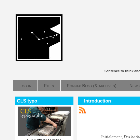
Sentence to think ab
Log in
Files
Fornax Blog (& archives)
News
CLS typo
Introduction
Initialement,
Des barba
CLS'S PROFESSIONAL