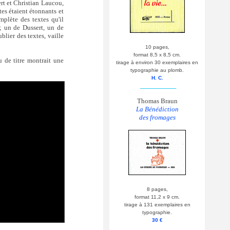
ert et Christian Laucou,
es étaient étonnants et
mplète des textes qu'il
 ; un de Dussert, un de
lier des textes, vaille
10 pages,
format 8,5 x 8,5 cm.
u de titre montrait une
tirage à environ 30 exemplaires en
typographie au plomb.
H. C.
__________
Thomas Braun
La Bénédiction
des fromages
8 pages,
format 11,2 x 9 cm.
tirage à 131 exemplaires en
typographie.
30 €
__________