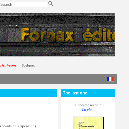
es les heures.
Soulignac
The last one...
L’homme au coin
La vie...
s points de suspension)