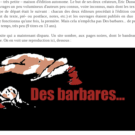
 – très petite – maison d'édition autonome. Le but de ses deux créateurs, Éric Duss
uvrages un peu volumineux d'auteurs peu connus, voire inconnus, mais dont les text
e de départ était le suivant : chacun des deux éditeurs procédait à l'édition co
nt du texte, pré- ou postface, notes, etc.) et les ouvrages étaient publiés en duo
 fonctionna qu'une fois, la première. Mais cela n'empêcha pas Des barbares... de pub
temps, très peu (9 titres en 13 ans).
 site qui a maintenant disparu. Un site sombre, aux pages noires, dont le bandea
e. On en voit une reproduction ici, dessous :