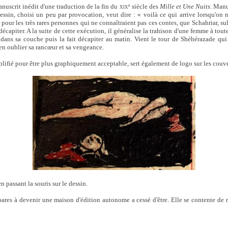
nuscrit inédit d'une traduction de la fin du
siècle des
Mille et Une Nuits
. Manu
e
XIX
dessin, choisi un peu par provocation, veut dire : « voilà ce qui arrive lorsqu'on n
 pour les très rares personnes qui ne connaîtraient pas ces contes, que Schahriar, 
décapiter. A la suite de cette exécution, il généralise la trahison d'une femme à tout
dans sa couche puis la fait décapiter au matin. Vient le tour de Shéhérazade qui 
r en oublier sa rancœur et sa vengeance.
plifié pour être plus graphiquement acceptable, sert également de logo sur les couve
n passant la souris sur le dessin.
ares à devenir une maison d'édition autonome a cessé d'être. Elle se contente de r