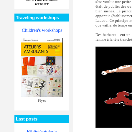
s'est voulue une petite
WEBSITE
était de publier des o
bien menés. Le princip
apportait (établisseme
Traveling workshops
Laucou. Ce principe ne
que vaille, de temps en 
Children's workshops
Des barbares... eut un
femme à la tête tranché
Flyer
Last posts
Bibliotératology