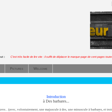
out :
C’est très facile de lire vite : il suffit de déplacer le marque-page de cent pages tout
Pictures
Welcome
Introduction
à Des barbares...
res...
(avec, volontairement, une majuscule à des, une minuscule à barbares, et troi