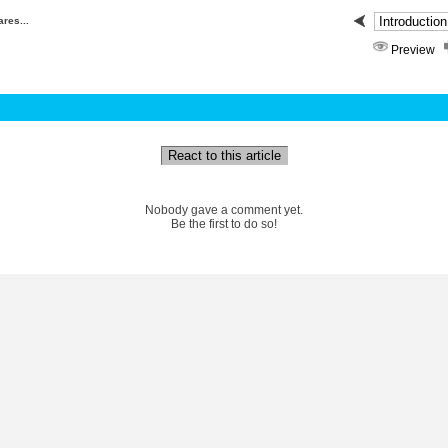
res...
Preview
React to this article
Nobody gave a comment yet.
Be the first to do so!