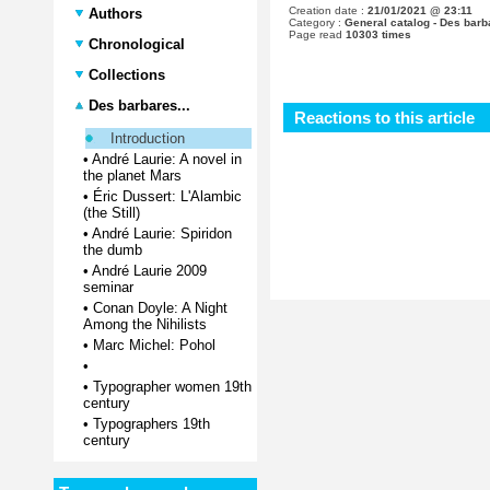
Creation date :
21/01/2021 @ 23:11
Authors
Category :
General catalog - Des barba
Page read
10303 times
Chronological
Collections
Des barbares...
Reactions to this article
Introduction
•
André Laurie: A novel in
the planet Mars
•
Éric Dussert: L'Alambic
(the Still)
•
André Laurie: Spiridon
the dumb
•
André Laurie 2009
seminar
•
Conan Doyle: A Night
Among the Nihilists
•
Marc Michel: Pohol
•
•
Typographer women 19th
century
•
Typographers 19th
century