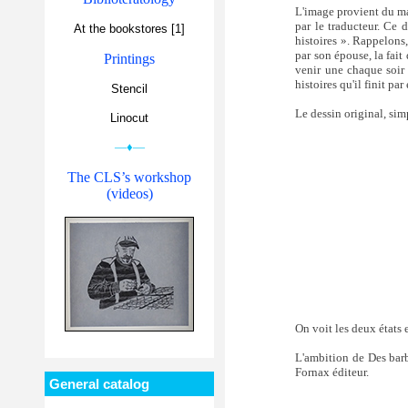
L'image provient du ma
par le traducteur. Ce 
At the bookstores [1]
histoires ». Rappelons,
par son épouse, la fait 
Printings
venir une chaque soir 
histoires qu'il finit pa
Stencil
Le dessin original, sim
Linocut
—♦—
The CLS’s workshop
(videos)
On voit les deux états e
L'ambition de Des barb
Fornax éditeur.
General catalog