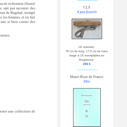
scrit richement illustré
CLS
e sait pas raconter des
A pas feutrés
sultan de Bagdad, trompé
es les femmes, et en fait
sait si bien conter des
rtures.
Un volumen,
79 cm de long, 17,5 cm de haut.
tirage à 10 exemplaires en
linogravure.
250 €
__________
Marie-Rose de France
Dits
ester une collection de