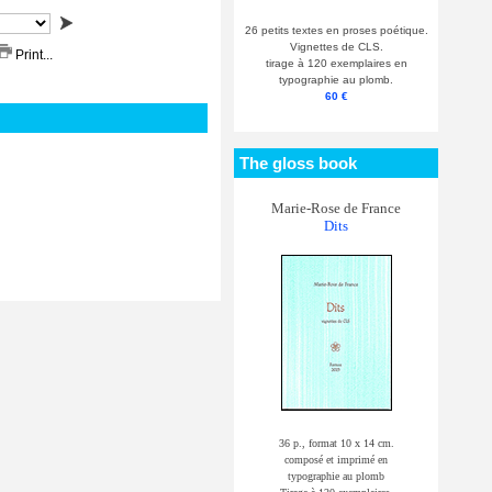
26 petits textes en proses poétique.
Vignettes de CLS.
Print...
tirage à 120 exemplaires en
typographie au plomb.
60 €
The gloss book
Marie-Rose de France
Dits
36 p., format 10 x 14 cm.
composé et imprimé en
typographie au plomb