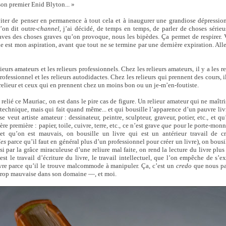
son premier Enid Blyton... »
iter de penser en permanence à tout cela et à inaugurer une grandiose dépressio
n dit outre-
channel,
j’ai décidé, de temps en temps, de parler de choses sérieu
aves des choses graves qu’on provoque, nous les bipèdes. Ça permet de respirer.
le est mon aspiration, avant que tout ne se termine par une dernière expiration. Allez,
elieurs amateurs et les relieurs professionnels. Chez les relieurs amateurs, il y a les 
rofessionnel et les relieurs autodidactes. Chez les relieurs qui prennent des cours, 
relieur et ceux qui en prennent chez un moins bon ou un je-m’en-foutiste.
relié ce Mauriac, on est dans le pire cas de figure. Un relieur amateur qui ne maîtr
echnique, mais qui fait quand même... et qui bousille l’apparence d’un pauvre livre 
se veut artiste amateur : dessinateur, peintre, sculpteur, graveur, potier, etc., et 
re première : papier, toile, cuivre, terre, etc., ce n’est grave
que
pour le porte-monna
 et qu’on est mauvais, on bousille un livre qui est un antérieur travail de cr
es
parce qu’il faut en général plus d’un professionnel pour créer un livre), on bousill
 si par la grâce miraculeuse d’une reliure mal faite, on rend la lecture du livre plus 
c’est le travail d’écriture du livre, le travail intellectuel, que l’on empêche de s’
livre parce qu’il le trouve malcommode à manipuler. Ça, c’est un
credo
que nous pa
s trop mauvaise dans son domaine —, et moi.