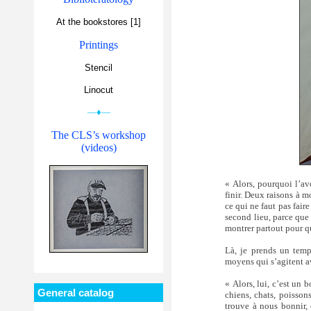
At the bookstores [1]
Printings
Stencil
Linocut
—♦—
The CLS’s workshop
(videos)
« Alors, pourquoi l’av
finir. Deux raisons à m
ce qui ne faut pas faire
second lieu, parce que
montrer partout pour q
Là, je prends un temps
moyens qui s’agitent av
« Alors, lui, c’est un 
General catalog
chiens, chats, poissons
trouve à nous bonnir, 