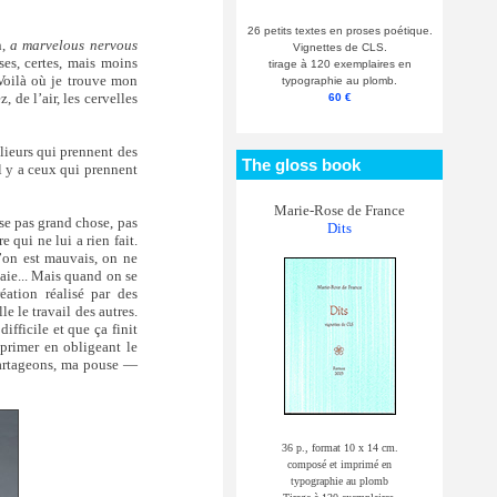
26 petits textes en proses poétique.
n,
a marvelous nervous
Vignettes de CLS.
ses, certes, mais moins
tirage à 120 exemplaires en
 Voilà où je trouve mon
typographie au plomb.
 de l’air, les cervelles
60 €
relieurs qui prennent des
The gloss book
il y a ceux qui prennent
Marie-Rose de France
ise pas grand chose, pas
Dits
qui ne lui a rien fait.
qu’on est mauvais, on ne
ie... Mais quand on se
éation réalisé par des
e le travail des autres.
difficile et que ça finit
exprimer en obligeant le
rtageons, ma pouse —
36 p., format 10 x 14 cm.
composé et imprimé en
typographie au plomb