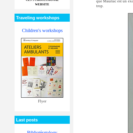
que Mauriac est un exce
WEBSITE
trop.
Traveling workshops
Children's workshops
Flyer
Last posts
Bibliotératology