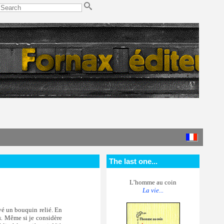
The last one...
L’homme au coin
La vie...
vé un bouquin relié. En
.
Même si je considère