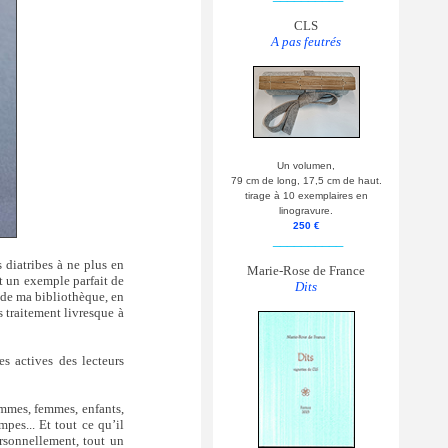
CLS
A pas feutrés
Un volumen,
79 cm de long, 17,5 cm de haut.
tirage à 10 exemplaires en
linogravure.
250 €
__________
 diatribes à ne plus en
Marie-Rose de France
st un exemple parfait de
Dits
de ma bibliothèque, en
 traitement livresque à
es actives des lecteurs
hommes, femmes, enfants,
mpes... Et tout ce qu’il
ersonnellement, tout un