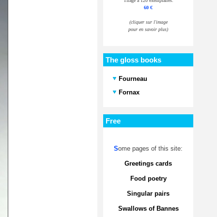
Tirage à 120 exemplaires.
60 €
(cliquer sur l'image
pour en savoir plus)
The gloss books
Fourneau
Fornax
Free
S
ome pages of this site:
Greetings cards
Food poetry
Singular pairs
Swallows of Bannes