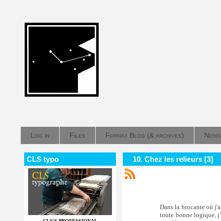
Log in
Files
Fornax Blog (& archives)
News
CLS typo
10. Chez les relieurs [3]
Dans la brocante où j'a
toute bonne logique, j’
CLS'S PROFESSIONAL