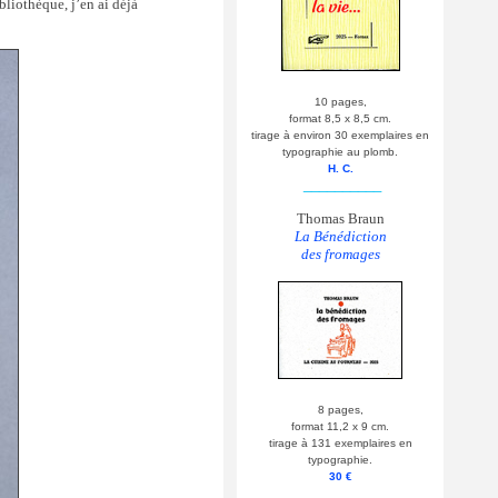
bliothèque, j’en ai déjà
10 pages,
format 8,5 x 8,5 cm.
tirage à environ 30 exemplaires en
typographie au plomb.
H. C.
__________
Thomas Braun
La Bénédiction
des fromages
8 pages,
format 11,2 x 9 cm.
tirage à 131 exemplaires en
typographie.
30 €
__________