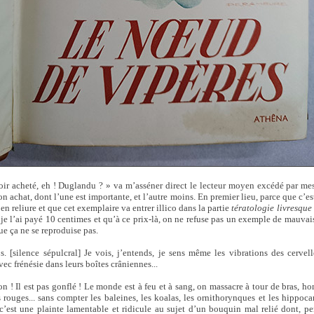
oir acheté, eh ! Duglandu ? » va m’asséner direct le lecteur moyen excédé par mes
on achat, dont l’une est importante, et l’autre moins. En premier lieu, parce que c’e
 en reliure et que cet exemplaire va entrer illico dans la partie
tératologie livresque
 je l’ai payé 10 centimes et qu’à ce prix-là, on ne refuse pas un exemple de mauvais
ue ça ne se reproduise pas.
. [silence sépulcral] Je vois, j’entends, je sens même les vibrations des cervell
ec frénésie dans leurs boîtes crâniennes...
bon ! Il est pas gonflé ! Le monde est à feu et à sang, on massacre à tour de bras, 
 rouges... sans compter les baleines, les koalas, les ornithorynques et les hippoca
c’est une plainte lamentable et ridicule au sujet d’un bouquin mal relié dont, p