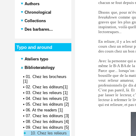
chacun se fout depuis 
Authors
Disons que, pour m’év
Chronological
breakdown
comme qu’o
Collections
graves que les plus gr
inspiration, voilà quel
Des barbares...
lectoresques...
En reliure, il y a les r
cours chez un relieur p
Typo and around
des cours chez un bon 
Ateliers typo
Avec la personne qui a 
même le B-A BA de la t
Biblioteratology
Parce que... lorsqu’on 
bousille que de la matiè
•
01. Chez les brocheurs
veut relieur amateur,
[1]
professionnels (je dis
d
•
02. Chez les éditeurs[1]
C’est pas pareil, là. Et
•
03. Chez les relieurs [1]
par lasser le lecteur, 
•
04. Chez les relieurs [2]
lecteur à refermer le 
•
05. Chez les éditeurs [2]
qui est relieure, et pa
•
06. At the readers [1]
•
07. Chez les éditeurs [3]
•
08. Chez les éditeurs [4]
•
09. Chez les éditeurs [5]
10. Chez les relieurs