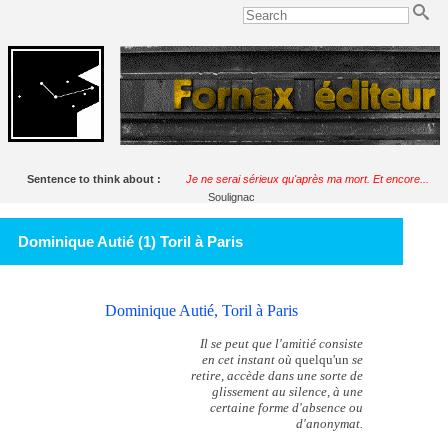
Sentence to think about :
Je ne serai sérieux qu'après ma mort. Et encore...
Soulignac
Dominique Autié (1) Toril à Paris
Dominique Autié, Toril à Paris
Il se peut que l'amitié consiste
en cet instant où
quelqu'un
se
retire, accède dans une sorte de
glissement au silence, à une
certaine forme d'absence ou
d'anonymat.