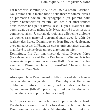
Dominique Autié,
Fragment & autre
J'ai rencontré Dominique Autié en 1976 à l'école Estienne.
Nous avions eu la même idée : nous inscrire comme élèves
de promotion sociale en typographie (au plomb) pour
pouvoir bénéficier du matériel de l'école et ainsi réaliser
nous mêmes nos petits livres. Jean-Hugues Malineau, lui
aussi, avait eu cette même idée. Notre amitié à tous les trois
commença ainsi. Je sortais de trois ans d'Estienne diplôme
en poche, sans matériel personnel mais avec le désir de
réaliser des livres. Dominique et Jean-Hugues également,
avec un parcours différent, un cursus universitaires, avaient
manifesté le même désir, un peu antérieur au mien.
Dominique, fils d'un imprimeur de chez Draeger frères
(l'atavisme) et son ami Henry Deschaseaux s'étaient faits les
représentants parisiens des éditions Toril qu'avaient fondées
avec eux Pierre Peuchmaurd, Jean-Paul Chavent, Anne
Marbrun et Yves Nadal.
Alors que Pierre Peuchmaurd publiait du sud de la France
certains des ouvrages de Toril, Dominique et Henry en
publiaient d'autres à Estienne, parfois aidés par l'amie
Sylvie Poirson (fille d'imprimeur qui finit par abandonner le
plomb du caractère pour celui du vitrail).
Je n'ai pas vraiment connu la branche provinciale de Toril.
J'ai dû les rencontrer une fois lors d'une de leur montée à
Paris pour une expo-vente à Montmartre, chez Boutet de