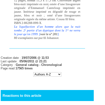
12 pages, format 11,5 x 17,3 cm. Couverture Ingres
bleu-nuit imprimée en noir, ornée d’une linogravure
originale d’Emmanuel Canteloup imprimée en
jaune. Intérieur imprimé en dégradé de rouge et
jaune, bleu et noir ; orné d’une linogravures
originale signée du même artiste. Cousu fil bleu.
ISBN 2-86288-099-X.
La liquéfaction d’un homme alors que la nuit
tombe. 2
partie d’un dyptique dont la 1
ne verra
e
re
le jour qu’en 1999. [
voir le n° 201
].
80 exemplaires sur pur fil Johannot.
Creation date :
19/07/2006 @ 11:53
Last update :
05/06/2011 @ 21:21
Category :
General catalog -
Chronological
Page read
17565 times
Reactions to this article