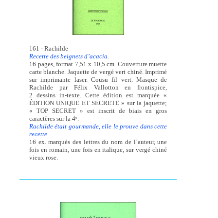
161 - Rachilde
Recette des beignets d’acacia.
16 pages, format 7,51 x 10,5 cm. Couverture muette
carte blanche. Jaquette de vergé vert chiné. Imprimé
sur imprimante laser. Cousu fil vert. Masque de
Rachilde par Félix Vallotton en frontispice,
2 dessins in-texte. Cette édition est marquée «
ÉDITION UNIQUE ET SECRETE » sur la jaquette;
« TOP SECRET » est inscrit de biais en gros
caractères sur la 4
.
e
Rachilde était gourmande, elle le prouve dans cette
recette.
16 ex. marqués des lettres du nom de l’auteur, une
fois en romain, une fois en italique, sur vergé chiné
vieux rose.