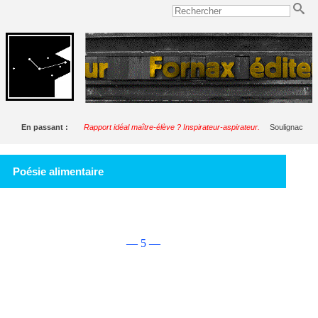
En passant :
Rapport idéal maître-élève ? Inspirateur-aspirateur.
Soulignac
Poésie alimentaire
— 5 —