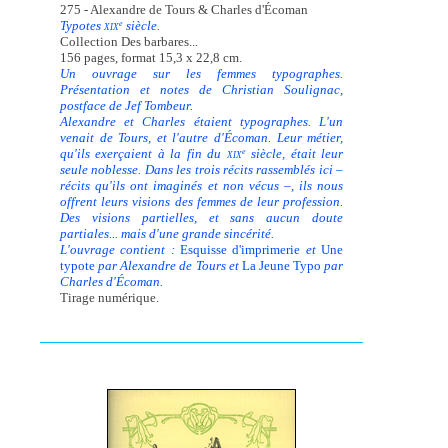
275 - Alexandre de Tours & Charles d'Écoman
Typotes
siècle.
e
XIX
Collection Des barbares...
156 pages, format 15,3 x 22,8 cm.
Un ouvrage sur les femmes typographes.
Présentation et notes de Christian Soulignac,
postface de Jef Tombeur.
Alexandre et Charles étaient typographes. L'un
venait de Tours, et l'autre d'Écoman. Leur métier,
qu'ils exerçaient à la fin du
siècle, était leur
e
XIX
seule noblesse. Dans les trois récits rassemblés ici –
récits qu'ils ont imaginés et non vécus –, ils nous
offrent leurs visions des femmes de leur profession.
Des visions partielles, et sans aucun doute
partiales... mais d'une grande sincérité.
L'ouvrage contient :
Esquisse d'imprimerie
et
Une
typote
par Alexandre de Tours et
La Jeune Typo
par
Charles d'Écoman.
Tirage numérique.