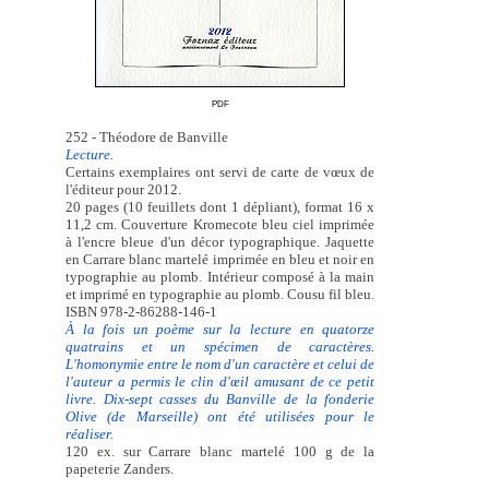
PDF
252 - Théodore de Banville
Lecture.
Certains exemplaires ont servi de carte de vœux de
l'éditeur pour 2012.
20 pages (10 feuillets dont 1 dépliant), format 16 x
11,2 cm. Couverture Kromecote bleu ciel imprimée
à l'encre bleue d'un décor typographique. Jaquette
en Carrare blanc martelé imprimée en bleu et noir en
typographie au plomb. Intérieur composé à la main
et imprimé en typographie au plomb. Cousu fil bleu.
ISBN 978-2-86288-146-1
À la fois un poème sur la lecture en quatorze
quatrains et un spécimen de caractères.
L'homonymie entre le nom d'un caractère et celui de
l'auteur a permis le clin d'œil amusant de ce petit
livre. Dix-sept casses du Banville de la fonderie
Olive (de Marseille) ont été utilisées pour le
réaliser.
120 ex. sur Carrare blanc martelé 100 g de la
papeterie Zanders.