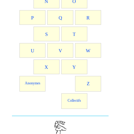
N
O
P
Q
R
S
T
U
V
W
X
Y
Anonymes
Z
Collectifs