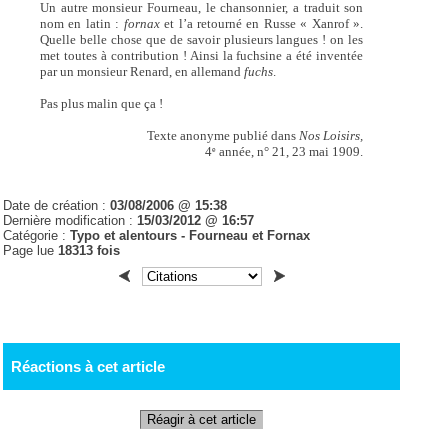
Un autre monsieur Fourneau, le chansonnier, a traduit son
nom en latin :
fornax
et l’a retourné en Russe « Xanrof ».
Quelle belle chose que de savoir plusieurs langues ! on les
met toutes à contribution ! Ainsi la fuchsine a été inventée
par un monsieur Renard, en allemand
fuchs
.
Pas plus malin que ça !
Texte anonyme publié dans
Nos Loisirs,
4
année, n° 21, 23 mai 1909.
e
Date de création :
03/08/2006 @ 15:38
Dernière modification :
15/03/2012 @ 16:57
Catégorie :
Typo et alentours - Fourneau et Fornax
Page lue
18313 fois
Réactions à cet article
Réagir à cet article