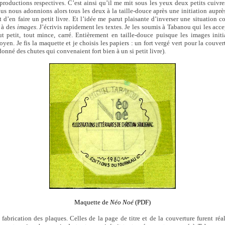
roductions respectives. C’est ainsi qu’il me mit sous les yeux deux petits cuivres
us nous adonnions alors tous les deux à la taille-douce après une initiation auprè
t d’en faire un petit livre. Et l’idée me parut plaisante d’inverser une situation 
à des
images
. J’écrivis rapidement les textes. Je les soumis à Tabanou qui les ac
out petit, tout mince, carré. Entièrement en taille-douce puisque les images initi
yen. Je fis la maquette et je choisis les papiers : un fort vergé vert pour la couver
 donné des chutes qui convenaient fort bien à un si petit livre).
Maquette de
Néo Noé
(PDF)
 fabrication des plaques. Celles de la page de titre et de la couverture furent réal