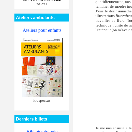
quotidiennement, nos p
DE CLS
terminer de mordre (no
J’eus le désir immédia
illustrations
littéraires
Ateliers ambulants
travailler au livre. T
technique ; unité de mo
l'intérieur (on m’avait
Ateliers pour enfants
Prospectus
Derniers billets
Je me mis ensuite à la
Bibliotératologie