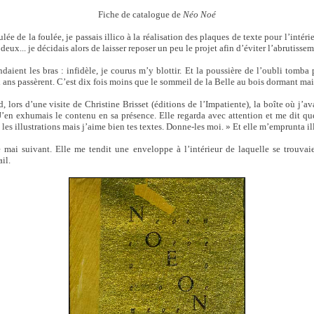
Fiche de catalogue de
Néo Noé
lée de la foulée, je passais illico à la réalisation des plaques de texte pour l’intér
s deux... je décidais alors de laisser reposer un peu le projet afin d’éviter l’abrutiss
ndaient les bras : infidèle, je courus m’y blottir. Et la poussière de l’oubli tomb
x ans passèrent. C’est dix fois moins que le sommeil de la Belle au bois dormant mai
d, lors d’une visite de Christine Brisset (éditions de l’Impatiente), la boîte où j’ava
 J’en exhumais le contenu en sa présence. Elle regarda avec attention et me dit q
 les illustrations mais j’aime bien tes textes. Donne-les moi. » Et elle m’emprunta il
e mai suivant. Elle me tendit une enveloppe à l’intérieur de laquelle se trouva
il.