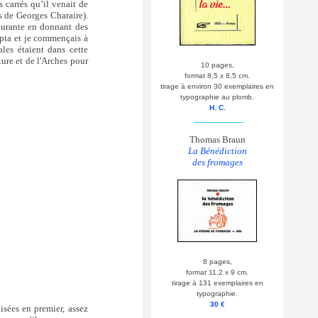
 carrés qu’il venait de
s de Georges Charaire).
courante en donnant des
cepta et je commençais à
ales étaient dans cette
ture et de l'Arches pour
10 pages,
format 8,5 x 8,5 cm.
tirage à environ 30 exemplaires en
typographie au plomb.
H. C.
__________
Thomas Braun
La Bénédiction
des fromages
8 pages,
format 11,2 x 9 cm.
tirage à 131 exemplaires en
typographie.
30 €
isées en premier, assez
__________