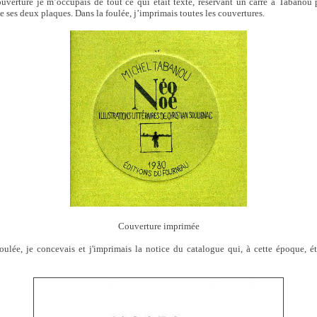
uverture je m’occupais de tout ce qui était texte, réservant un carré à Tabanou
de ses deux plaques. Dans la foulée, j’imprimais toutes les couvertures.
Couverture imprimée
oulée, je concevais et j'imprimais la notice du catalogue qui, à cette époque, ét