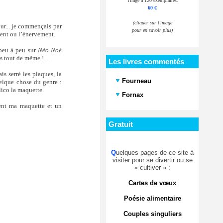
Tirage à 120 exemplaires.
60 €
(cliquer sur l'image
ieur... je commençais par
pour en savoir plus)
ement ou l’énervement.
a peu à peu sur
Néo Noé
s tout de même !...
Les livres commentés
is serré les plaques, la
Fourneau
uelque chose du genre :
lico la maquette.
Fornax
ient ma maquette et un
Gratuit
Q
uelques pages de ce site à
visiter pour se divertir ou se
« cultiver » :
Cartes de vœux
Poésie alimentaire
Couples singuliers