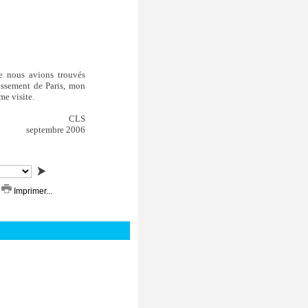
ue nous avions trouvés
ssement de Paris, mon
me visite.
CLS
septembre 2006
Imprimer...