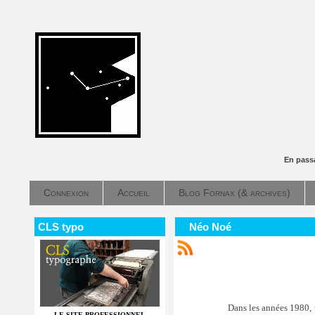
En pass
Connexion
Accueil
Blog Fornax (& archives)
CLS typo
Néo Noé
Dans les années 1980, 
LE SITE PROFESSIONNEL