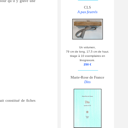
 pour qu’il y grave une
CLS
A pas feutrés
Un volumen,
79 cm de long, 17,5 cm de haut.
tirage à 10 exemplaires en
linogravure.
250 €
__________
Marie-Rose de France
Dits
ait constitué de fiches