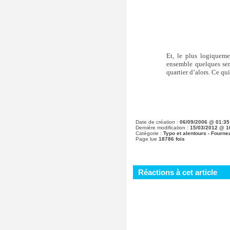
Et, le plus logiqueme
ensemble quelques sem
quartier d’alors. Ce qui
Date de création :
06/09/2006 @ 01:35
Dernière modification :
15/03/2012 @ 1
Catégorie :
Typo et alentours - Fourne
Page lue
18786 fois
Réactions à cet article