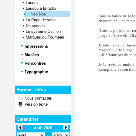
•
Landru
•
Laucou à la radio
Néo Noé
Dans la foulée de la fou
•
La Page de sable
en rater une, j’en ratai
•
De sycope
D’autres projets me te
•
Le système Cotillon
jusqu’à l’ensevelir. Di
•
Marques du Fourneau
Je retrouvais par hasar
Impressions
maquette et le tirage.
« Je n’aime pas du tout
Musées
Rencontres
Je la revis au mois d
exemplaire de son trava
Typographie
Fornax - Infos
Nous contacter
Version texte
Calendrier