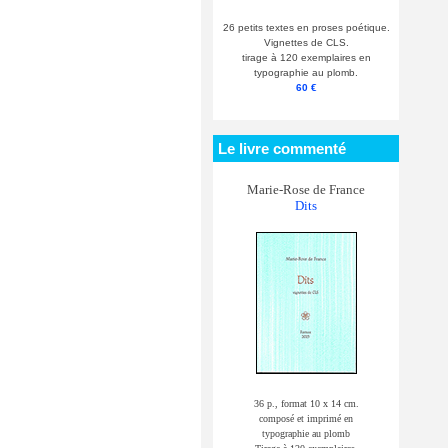
26 petits textes en proses poétique.
Vignettes de CLS.
tirage à 120 exemplaires en
typographie au plomb.
60 €
Le livre commenté
Marie-Rose de France
Dits
36 p., format 10 x 14 cm.
composé et imprimé en
typographie au plomb