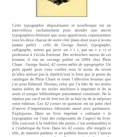
Cette typographie dégoulinante et nouillesque est un
merveilleux enchaînement pour aborder une œuvre
typographico-littéraire que nous appréciions copieusement
tous les deux chacun de notre côté (mais dont nous n’avons
jamais parlé) : celle de George Auriol, typographe,
calligraphe, auteur gai (avec un « i », pas un « y ») et
professeur à l’école Estienne. Des recherches autour de cet
homme, il tira un ouvrage publié en 2004 chez Plein
Chant : George Auriol,
42 contes mêlés de typographie
. Un
petit aparté pour vous confier sous le sceau du secret
(n’allez surtout pas le répéter) tout le bien que je pense du
catalogue de Plein Chant et toute l’affection bourrue que
j’ai pour Edmond Thomas, celui qui l’a bâti de ses seules
mains aidées de ses seules machines à imprimer et de sa
seule et unique bibliothèque patiemment constituée. Ne le
répétez pas car il est de bon ton de se haïr ou de se mépriser
entre éditeurs. Les
42 contes
en question est un petit chef
d’œuvre d’impertinence éditoriale mené avec pertinence.
Expliquons. Dans un livre imprimé « ordinaire » la
typographie est l’une des composante de l’aspect du livre.
Elle concourt à la lisibilité (du moins, c’est souhaitable) et
à l’esthétique du livre. Dans les
42 contes,
elle remplit ce
rôle, de manière parfaite et en parfaite fusion avec l’auteur