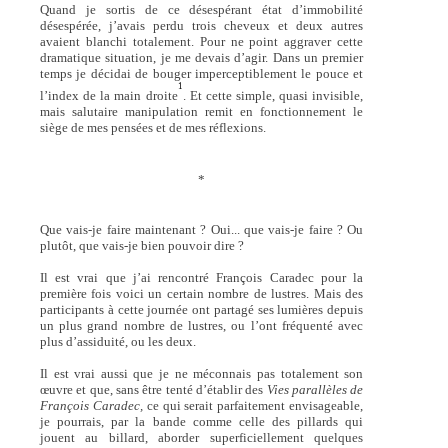
Quand je sortis de ce désespérant état d’immobilité
désespérée, j’avais perdu trois cheveux et deux autres
avaient blanchi totalement. Pour ne point aggraver cette
dramatique situation, je me devais d’agir. Dans un premier
temps je décidai de bouger imperceptiblement le pouce et
1
l’index de la main droite
. Et cette simple, quasi invisible,
mais salutaire manipulation remit en fonctionnement le
siège de mes pensées et de mes réflexions.
*
Que vais-je faire maintenant ? Oui... que vais-je faire ? Ou
plutôt, que vais-je bien pouvoir dire ?
Il est vrai que j’ai rencontré François Caradec pour la
première fois voici un certain nombre de lustres. Mais des
participants à cette journée ont partagé ses lumières depuis
un plus grand nombre de lustres, ou l’ont fréquenté avec
plus d’assiduité, ou les deux.
Il est vrai aussi que je ne méconnais pas totalement son
œuvre et que, sans être tenté d’établir des
Vies parallèles de
François Caradec,
ce qui serait parfaitement envisageable,
je pourrais, par la bande comme celle des pillards qui
jouent au billard, aborder superficiellement quelques