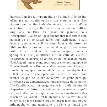
François Caradec fut typographe, on l’a dit. Et il le dit lui-
même (ce qui confirme) dans son entretien avec Éric
Dussert pour le
Matricule des Anges
: « Je suis d’une
génération difficile, celle qui a eu seize ans en 1940 et
vingt ans en 1944. J’ai passé ma jeunesse sous
l’Occupation. J’ai été obligé d’abandonner mes études à un
moment où on se faisait rafler trop facilement, je suis
devenu typographe. » Il fut aussi homme de lettres, sa
bibliographie le prouve, il aurait donc pu utiliser à son
profit, et bien avant moi, la formulation que je me suis
appliquée et que j’ai utilisée sur une carte de visites :
typographe et homme de lettres, ce qui revient au même
.
Noël Arnaud itou et avant nous tous ce cher pornographe de
Nicolas Restif de la Bretonne. Mais revenons-en à François
Caradec typographe, homme de lettres... et grand-père. Car
il faut
aussi
être grand-père pour écrire un conte pour
enfants tel que
Le Voleur de lettres
. Un grand-père qui
s’intéresse aux apprentissages fondamentaux de sa petite-
fille Camille et qui lui imagine une fort drôle histoire de
chapardeur de lettres d’enseigne de commerçants qu’il
entremêle d’un authentique cours sur la classification des
caractères. Ce faisant il est le premier auteur a avoir mis en
évidence, de façon badine, qu’une langue n’est pas qu’une
orthographe et une grammaire ; qu’elle est
aussi
une