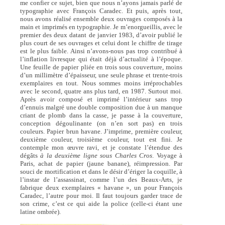
me confier ce sujet, bien que nous n’ayons jamais parlé de
typographie avec François Caradec. Et puis, après tout,
nous avons réalisé ensemble deux ouvrages composés à la
main et imprimés en typographie. Je m’enorgueillis, avec le
premier des deux datant de janvier 1983, d’avoir publié le
plus court de ses ouvrages et celui dont le chiffre de tirage
est le plus faible. Ainsi n’avons-nous pas trop contribué à
l’inflation livresque qui était déjà d’actualité à l’époque.
Une feuille de papier pliée en trois sous couverture, moins
d’un millimètre d’épaisseur, une seule phrase et trente-trois
exemplaires en tout. Nous sommes moins irréprochables
avec le second, quatre ans plus tard, en 1987. Surtout moi.
Après avoir composé et imprimé l’intérieur sans trop
d’ennuis malgré une double composition due à un manque
criant de plomb dans la casse, je passe à la couverture,
conception dégoulinante (on n’en sort pas) en trois
couleurs. Papier brun havane. J’imprime, première couleur,
deuxième couleur, troisième couleur, tout est fini. Je
contemple mon œuvre ravi, et je constate l’étendue des
dégâts
à la deuxième ligne sous Charles Cros
. Voyage à
Paris, achat de papier (jaune banane), réimpression. Par
souci de mortification et dans le désir d’ériger la coquille, à
l’instar de l’assassinat, comme l’un des Beaux-Arts, je
fabrique deux exemplaires « havane », un pour François
Caradec, l’autre pour moi. Il faut toujours garder trace de
son crime, c’est ce qui aide la police (celle-ci étant une
latine ombrée).