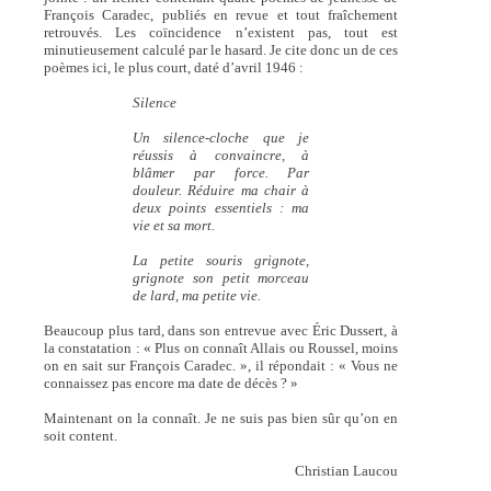
François Caradec, publiés en revue et tout fraîchement
retrouvés. Les coïncidence n’existent pas, tout est
minutieusement calculé par le hasard. Je cite donc un de ces
poèmes ici, le plus court, daté d’avril 1946 :
Silence
Un silence-cloche que je
réussis à convaincre, à
blâmer par force. Par
douleur. Réduire ma chair à
deux points essentiels : ma
vie et sa mort.
La petite souris grignote,
grignote son petit morceau
de lard, ma petite vie.
Beaucoup plus tard, dans son entrevue avec Éric Dussert, à
la constatation : « Plus on connaît Allais ou Roussel, moins
on en sait sur François Caradec. », il répondait : « Vous ne
connaissez pas encore ma date de décès ? »
Maintenant on la connaît. Je ne suis pas bien sûr qu’on en
soit content.
Christian Laucou