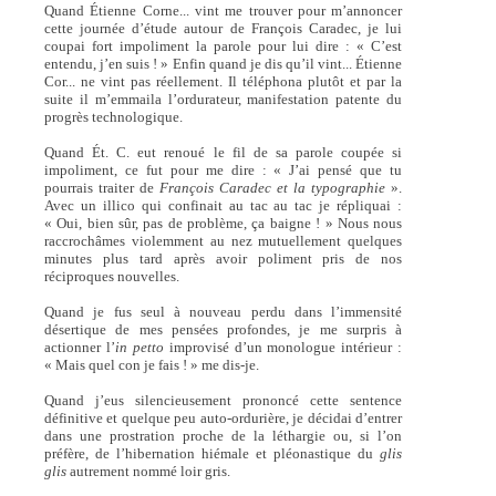
Quand Étienne Corne... vint me trouver pour m’annoncer
cette journée d’étude autour de François Caradec, je lui
coupai fort impoliment la parole pour lui dire : « C’est
entendu, j’en suis ! » Enfin quand je dis qu’il vint... Étienne
Cor... ne vint pas réellement. Il téléphona plutôt et par la
suite il m’emmaila l’ordurateur, manifestation patente du
progrès technologique.
Quand Ét. C. eut renoué le fil de sa parole coupée si
impoliment, ce fut pour me dire : « J’ai pensé que tu
pourrais traiter de
François Caradec et la typographie
».
Avec un illico qui confinait au tac au tac je répliquai :
« Oui, bien sûr, pas de problème, ça baigne ! » Nous nous
raccrochâmes violemment au nez mutuellement quelques
minutes plus tard après avoir poliment pris de nos
réciproques nouvelles.
Quand je fus seul à nouveau perdu dans l’immensité
désertique de mes pensées profondes, je me surpris à
actionner l’
in petto
improvisé d’un monologue intérieur :
« Mais quel con je fais ! » me dis-je.
Quand j’eus silencieusement prononcé cette sentence
définitive et quelque peu auto-ordurière, je décidai d’entrer
dans une prostration proche de la léthargie ou, si l’on
préfère, de l’hibernation hiémale et pléonastique du
glis
glis
autrement nommé loir gris.