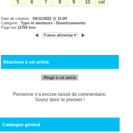
5
6
7
8
9
10
col
Date de création :
04/11/2022 @ 11:09
Catégorie :
Typo et alentours - Divertissements
Page lue
12769 fois
Réactions à cet article
Réagir à cet article
Personne n'a encore laissé de commentaire.
Soyez donc le premier !
Catalogue général