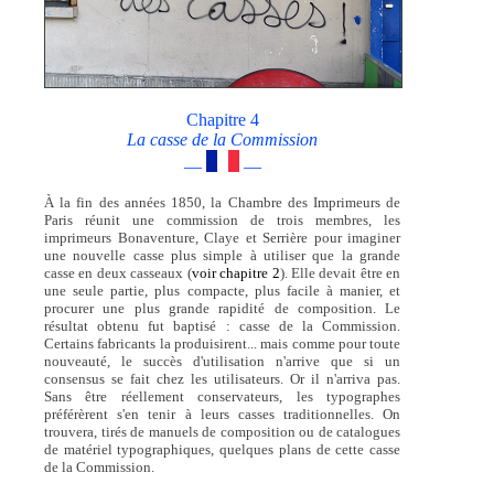
Chapitre 4
La casse de la Commission
—
—
À la fin des années 1850, la Chambre des Imprimeurs de
Paris réunit une commission de trois membres, les
imprimeurs Bonaventure, Claye et Serrière pour imaginer
une nouvelle casse plus simple à utiliser que la grande
casse en deux casseaux (
voir chapitre 2
). Elle devait être en
une seule partie, plus compacte, plus facile à manier, et
procurer une plus grande rapidité de composition. Le
résultat obtenu fut baptisé : casse de la Commission.
Certains fabricants la produisirent... mais comme pour toute
nouveauté, le succès d'utilisation n'arrive que si un
consensus se fait chez les utilisateurs. Or il n'arriva pas.
Sans être réellement conservateurs, les typographes
préférèrent s'en tenir à leurs casses traditionnelles. On
trouvera, tirés de manuels de composition ou de catalogues
de matériel typographiques, quelques plans de cette casse
de la Commission.