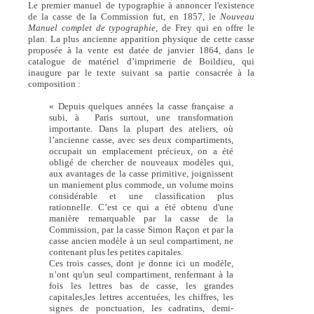
Le premier manuel de typographie à annoncer l'existence
de la casse de la Commission fut, en 1857, le
Nouveau
Manuel complet de typographie,
de Frey qui en offre le
plan. La plus ancienne apparition physique de cette casse
proposée à la vente est datée de janvier 1864, dans le
catalogue de matériel d’imprimerie de Boildieu, qui
inaugure par le texte suivant sa partie consacrée à la
composition :
« Depuis quelques années la casse française a
subi, à Paris surtout, une transformation
importante. Dans la plupart des ateliers, où
l’ancienne casse, avec ses deux compartiments,
occupait un emplacement précieux, on a été
obligé de chercher de nouveaux modèles qui,
aux avantages de la casse primitive, joignissent
un maniement plus commode, un volume moins
considérable et une classification plus
rationnelle. C’est ce qui a été obtenu d'une
manière remarquable par la casse de la
Commission, par la casse Simon Raçon et par la
casse ancien modèle à un seul compartiment, ne
contenant plus les petites capitales.
Ces trois casses, dont je donne ici un modèle,
n’ont qu'un seul compartiment, renfermant à la
fois les lettres bas de casse, les grandes
capitales,les lettres accentuées, les chiffres, les
signes de ponctuation, les cadratins, demi-