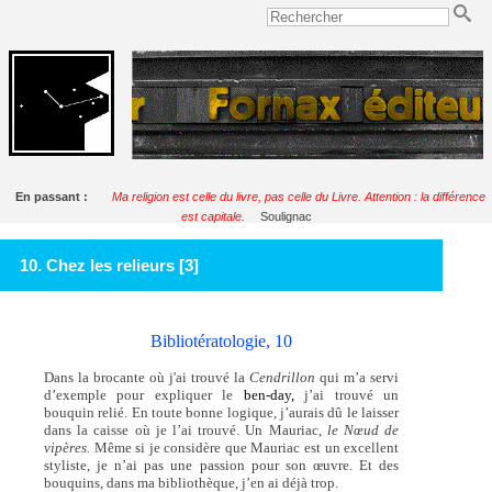
En passant :
Ma religion est celle du livre, pas celle du Livre. Attention : la différence
est capitale.
Soulignac
10. Chez les relieurs [3]
Bibliotératologie, 10
Dans la brocante où j'ai trouvé la
Cendrillon
qui m’a servi
d’exemple pour expliquer le
ben-day,
j’ai trouvé un
bouquin relié. En toute bonne logique, j’aurais dû le laisser
dans la caisse où je l’ai trouvé. Un Mauriac,
le Nœud de
vipères.
Même si je considère que Mauriac est un excellent
styliste, je n’ai pas une passion pour son œuvre. Et des
bouquins, dans ma bibliothèque, j’en ai déjà trop.