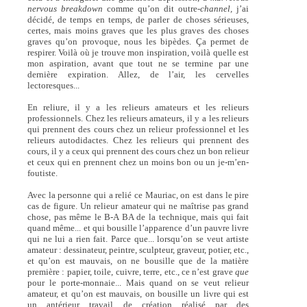
nervous breakdown
comme qu’on dit outre-
channel,
j’ai
décidé, de temps en temps, de parler de choses sérieuses,
certes, mais moins graves que les plus graves des choses
graves qu’on provoque, nous les bipèdes. Ça permet de
respirer. Voilà où je trouve mon inspiration, voilà quelle est
mon aspiration, avant que tout ne se termine par une
dernière expiration. Allez, de l’air, les cervelles
lectoresques...
En reliure, il y a les relieurs amateurs et les relieurs
professionnels. Chez les relieurs amateurs, il y a les relieurs
qui prennent des cours chez un relieur professionnel et les
relieurs autodidactes. Chez les relieurs qui prennent des
cours, il y a ceux qui prennent des cours chez un bon relieur
et ceux qui en prennent chez un moins bon ou un je-m’en-
foutiste.
Avec la personne qui a relié ce Mauriac, on est dans le pire
cas de figure. Un relieur amateur qui ne maîtrise pas grand
chose, pas même le B-A BA de la technique, mais qui fait
quand même... et qui bousille l’apparence d’un pauvre livre
qui ne lui a rien fait. Parce que... lorsqu’on se veut artiste
amateur : dessinateur, peintre, sculpteur, graveur, potier, etc.,
et qu’on est mauvais, on ne bousille que de la matière
première : papier, toile, cuivre, terre, etc., ce n’est grave
que
pour le porte-monnaie... Mais quand on se veut relieur
amateur, et qu’on est mauvais, on bousille un livre qui est
un antérieur travail de création réalisé par des