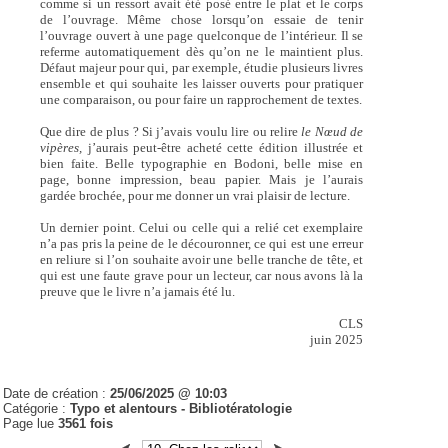
comme si un ressort avait été posé entre le plat et le corps
de l’ouvrage. Même chose lorsqu’on essaie de tenir
l’ouvrage ouvert à une page quelconque de l’intérieur. Il se
referme automatiquement dès qu’on ne le maintient plus.
Défaut majeur pour qui, par exemple, étudie plusieurs livres
ensemble et qui souhaite les laisser ouverts pour pratiquer
une comparaison, ou pour faire un rapprochement de textes.
Que dire de plus ? Si j’avais voulu lire ou relire
le Nœud de
vipères,
j’aurais peut-être acheté cette édition illustrée et
bien faite. Belle typographie en Bodoni, belle mise en
page, bonne impression, beau papier. Mais je l’aurais
gardée brochée, pour me donner un vrai plaisir de lecture.
Un dernier point. Celui ou celle qui a relié cet exemplaire
n’a pas pris la peine de le découronner, ce qui est une erreur
en reliure si l’on souhaite avoir une belle tranche de tête, et
qui est une faute grave pour un lecteur, car nous avons là la
preuve que le livre n’a jamais été lu.
CLS
juin 2025
Date de création :
25/06/2025 @ 10:03
Catégorie :
Typo et alentours - Bibliotératologie
Page lue
3561 fois