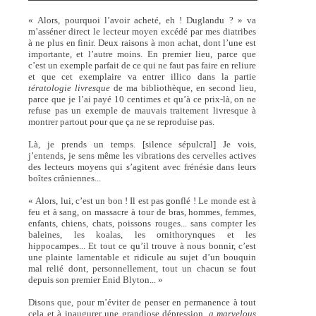
« Alors, pourquoi l’avoir acheté, eh ! Duglandu ? » va
m’asséner direct le lecteur moyen excédé par mes diatribes
à ne plus en finir. Deux raisons à mon achat, dont l’une est
importante, et l’autre moins. En premier lieu, parce que
c’est un exemple parfait de ce qui ne faut pas faire en reliure
et que cet exemplaire va entrer illico dans la partie
tératologie livresque
de ma bibliothèque, en second lieu,
parce que je l’ai payé 10 centimes et qu’à ce prix-là, on ne
refuse pas un exemple de mauvais traitement livresque à
montrer partout pour que ça ne se reproduise pas.
Là, je prends un temps. [silence sépulcral] Je vois,
j’entends, je sens même les vibrations des cervelles actives
des lecteurs moyens qui s’agitent avec frénésie dans leurs
boîtes crâniennes...
« Alors, lui, c’est un bon ! Il est pas gonflé ! Le monde est à
feu et à sang, on massacre à tour de bras, hommes, femmes,
enfants, chiens, chats, poissons rouges... sans compter les
baleines, les koalas, les ornithorynques et les
hippocampes... Et tout ce qu’il trouve à nous bonnir, c’est
une plainte lamentable et ridicule au sujet d’un bouquin
mal relié dont, personnellement, tout un chacun se fout
depuis son premier Enid Blyton... »
Disons que, pour m’éviter de penser en permanence à tout
cela et à inaugurer une grandiose dépression,
a marvelous