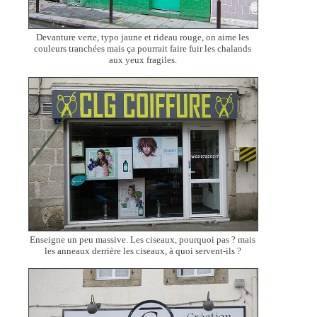
Devanture verte, typo jaune et rideau rouge, on aime les
couleurs tranchées mais ça pourrait faire fuir les chalands
aux yeux fragiles.
Enseigne un peu massive. Les ciseaux, pourquoi pas ? mais
les anneaux derrière les ciseaux, à quoi servent-ils ?