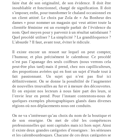
faire état de son originalité, de son évidence. Il doit être
inoubliable et fonctionnel, chargé de signification. Il doit
s’imposer, enfin, pour transformer le chaland occasionnel en
un client attitré. Le choix par Zola de « Au Bonheur des
dames » pour nommer un magasin qui veut attirer toute la
clientèle féminine est un exemple parfait de l’évidence du
nom. Quel moyen pour y parvenir à un résultat satisfaisant ?
Quel procédé utiliser ? La simplicité ? La grandiloquence ?
L’absurde ? Il faut, avant tout, éviter le ridicule.
Il existe encore un ressort sur lequel on peut compter,
l’humour, et plus précisément le calembour. Ce procédé
n’est pas l’apanage des seuls coiffeurs (nous verrons cela
peut-être plus tard) mais il prend, chez nos capilliculteurs,
des proportions avérées qui en font un sujet d’étude tout à
fait passionnant. Un sujet qui n’est pas fixé ici
définitivement. On se donne la possibilité de l’augmenter
de nouvelles trouvailles au fur et à mesure des découvertes.
Et on enjoint nos lecteurs à nous faire part des leurs, si
l’envie leur en prend. Pour l’instant contentons-nous de
quelques exemples photographiques glanés dans diverses
régions où nos déplacements nous ont conduits.
On ne va s’intéresser qu’au choix du nom de la boutique et
de son enseigne. On met de côté les compétences
professionnelles qui sont capitales mais ici hors sujet. Ainsi
il existe deux grandes catégories d’enseignes : les sérieuses
et les calembourdesques. Chacune de ces deux catégories se