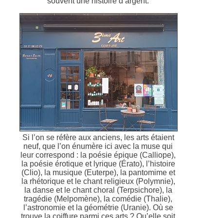
souvent une histoire d’argent.
Si l’on se réfère aux anciens, les arts étaient
neuf, que l’on énumère ici avec la muse qui
leur correspond : la poésie épique (Calliope),
la poésie érotique et lyrique (Érato), l’histoire
(Clio), la musique (Euterpe), la pantomime et
la rhétorique et le chant religieux (Polymnie),
la danse et le chant choral (Terpsichore), la
tragédie (Melpomène), la comédie (Thalie),
l’astronomie et la géométrie (Uranie). Où se
trouve la coiffure parmi ces arts ? Qu’elle soit