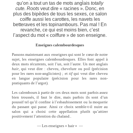
qu’on a tout un tas de mots anglais
totally
cute. Roots
veut dire « racines ». Donc, en
plus des bipèdes de tous les sexes, ce salon
coiffe aussi les carottes, les navets les
betteraves et les topinambours. Pas mal ! En
revanche, ce qui est moins bien, c’est
l’aspect du mot « coiffure » de son enseigne.
Enseignes calembourdesques
Passons maintenant aux enseignes qui sont le cœur de notre
sujet, les enseignes calembourdesques. Elles font appel à
deux mots récurrents, soit l’un, soit l’autre. Un mot anglais
hair
, qui veut dire : cheveu, chevelure ou poil (précision
pour les rares non-anglicistes) ; et
tif
qui veut dire cheveu
en langue populaire (précision pour les rares non-
pratiquants de l’argot).
Les calembours à partir de ces deux mots sont parfois assez
bien troussés, il faut le dire, mais parfois ils sont d’un
poussif tel qu’il confine à l’esbaubissement ou la moquerie
du passant qui passe. Ainsi ce choix semble-t-il nuire au
salon qui a choisi cette appellation plutôt qu’attirer
positivement l’attention du chaland..
— Les enseignes « hair » —