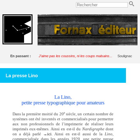
En passant :
J’aime pas les coussins, ni les coups malsains...
Soulignac
La presse Lino
La Lino,
petite presse typographique pour amateurs
e
Dans la première moitié du 20
siècle, un certain nombre de
systèmes ont été inventés et commercialisés pour permettre
aux non professionnels de l’imprimerie de réaliser leurs
imprimés eux-mêmes. Ainsi en est-il du
Nardigraphe
dont
on a déjà parlé
→ici
. Ainsi en est-il aussi de la
Lino,
commercialisée dans les années 1920, une petite presse