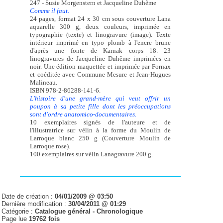
247 - Susie Morgenstern et Jacqueline Duhême
Comme il faut.
24 pages, format 24 x 30 cm sous couverture Lana
aquarelle 300 g, deux couleurs, imprimée en
typographie (texte) et linogravure (image). Texte
intérieur imprimé en typo plomb à l'encre brune
d'après une fonte de Karnak corps 18. 23
linogravures de Jacqueline Duhême imprimées en
noir. Une édition maquettée et imprimée par Fornax
et coéditée avec Commune Mesure et Jean-Hugues
Malineau.
ISBN 978-2-86288-141-6.
L'histoire d'une grand-mère qui veut offrir un
poupon à sa petite fille dont les préoccupations
sont d'ordre anatomico-documentaires.
10 exemplaires signés de l'auteure et de
l'illustratrice sur vélin à la forme du Moulin de
Larroque blanc 250 g (Couverture Moulin de
Larroque rose).
100 exemplaires sur vélin Lanagravure 200 g.
Date de création :
04/01/2009 @ 03:50
Dernière modification :
30/04/2011 @ 01:29
Catégorie :
Catalogue général -
Chronologique
Page lue
19762 fois