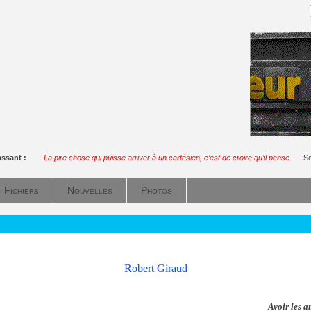
assant :
La pire chose qui puisse arriver à un cartésien, c’est de croire qu’il pense.
So
Fichiers
Nouvelles
Photos
Robert Giraud
Avoir les a