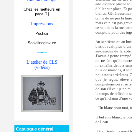
adolescence placée sous
d’aller sur place. Et p
Chez les metteurs en
blancs. Généreusement, 
page [1]
crime de ne pas la faire
mais ce n’est pas grave
Impressions
ce soit dans la rue, ent
comptoir, pour des jug
Pochoir
Au septième ou au huiti
Scolalinogravure
bistrot avait plus d’un
au-dessous de la cote 
—♦—
J’avais à peine trempé
on ne fait qu’humecter
L’atelier de CLS
m’entraîna dehors sans
(vidéos)
plus de maisons, il se 
nous nous arrêtâmes. Ce
que je reçus, élève 
compréhension et se rec
de son élève : je ne m’
le temps de réfléchir, 
ce qu’il clama d’une vo
– Un blanc pour moi, 
Il but son blanc, je b
de l’eau...
Catalogue général
Il était toujours aussi