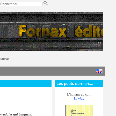
ulignac
Les petits derniers...
L’homme au coin
La vie...
mygdales qui baignent.