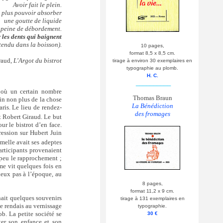
Avoir fait le plein.
 plus pouvoir absorber
une goutte de liquide
 peine de débordement.
 les dents qui baignent
tendu dans la boisson).
10 pages,
format 8,5 x 8,5 cm.
raud,
L'Argot du bistrot
tirage à environ 30 exemplaires en
typographie au plomb.
H. C.
__________
, où un certain nombre
Thomas Braun
in non plus de la chose
La Bénédiction
ris. Le lieu de rendez-
des fromages
t Robert Giraud. Le but
ur le bistrot d’en face.
pression sur Hubert Juin
rmelle avait ses adeptes
participants provenaient
 peu le rapprochement ;
e vit quelques fois en
 deux pas à l’époque, au
8 pages,
format 11,2 x 9 cm.
enait quelques souvenirs
tirage à 131 exemplaires en
me rendais au vernissage
typographie.
ob. La petite société se
30 €
__________
nter son enfance et son