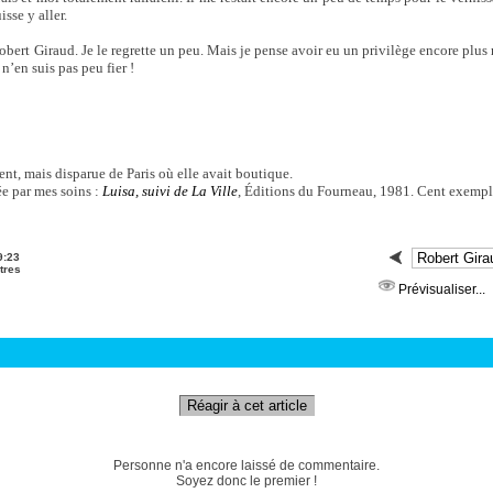
isse y aller.
obert Giraud. Je le regrette un peu. Mais je pense avoir eu un privilège encore plus r
n’en suis pas peu fier !
ent, mais disparue de Paris où elle avait boutique.
ée par mes soins :
Luisa, suivi de La Ville
, Éditions du Fourneau, 1981. Cent exempl
9:23
tres
Prévisualiser...
Réagir à cet article
Personne n'a encore laissé de commentaire.
Soyez donc le premier !