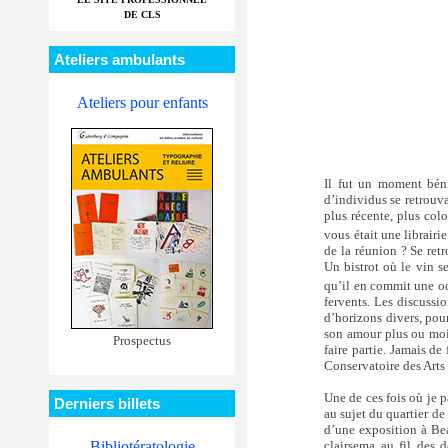
DE CLS
Ateliers ambulants
Ateliers pour enfants
Il fut un moment béni
d’individus se retrouv
plus récente, plus col
vous était une librair
de la réunion ? Se retr
Un bistrot où le vin se
qu’il en commit une ode
fervents. Les discussio
d’horizons divers, pou
son amour plus ou moi
Prospectus
faire partie. Jamais de
Conservatoire des Arts 
Une de ces fois où je p
Derniers billets
au sujet du quartier de
d’une exposition à Beau
Bibliotératologie
clairsema au fil des d