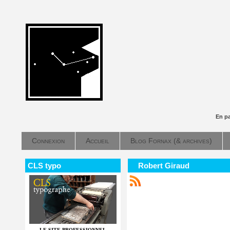
En p
Connexion
Accueil
Blog Fornax (& archives)
CLS typo
Robert Giraud
LE SITE PROFESSIONNEL