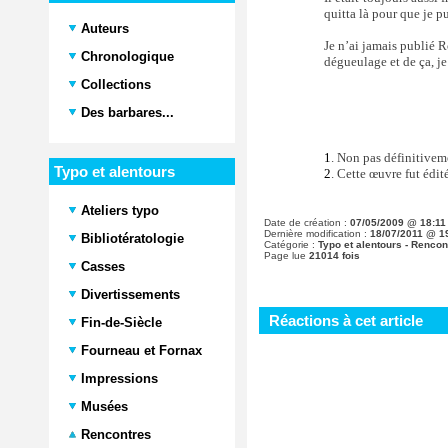
quitta là pour que je pu
Auteurs
Je n’ai jamais publié R
Chronologique
dégueulage et de ça, je 
Collections
Des barbares...
1
. Non pas définitivem
Typo et alentours
2
. Cette œuvre fut édit
Ateliers typo
Date de création :
07/05/2009 @ 18:11
Dernière modification :
18/07/2011 @ 1
Bibliotératologie
Catégorie :
Typo et alentours - Rencon
Page lue
21014 fois
Casses
Divertissements
Réactions à cet article
Fin-de-Siècle
Fourneau et Fornax
Impressions
Musées
Rencontres