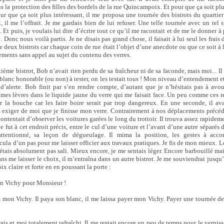
 la protection des filles des bordels de la rue Quincampoix. Et pour que ça soit pl
our que ça soit plus intéressant, il me proposa une tournée des bistrots du quartier
il me l’offrait. Je me gardais bien de lui refuser. Une telle tournée avec un tel s
. Et puis, je voulais lui dire d’écrire tout ce qu’il me racontait et de me le donner à 
. Donc nous voilà partis. Je ne disais pas grand chose, il faisait à lui seul les frais
re deux bistrots car chaque coin de rue était l’objet d’une anecdote ou que ce soit à 
ements sans appel au sujet du contenu des verres.
ème bistrot, Bob n’avait rien perdu de sa fraîcheur ni de sa faconde, mais moi... Il
 blanc honorable (ou non) à tester, on les testait tous ! Mon niveau d’entendement e
d’alerte. Bob finit par s’en rendre compte, d’autant que je n’hésitais pas à avo
 mes lèvres dans le liquide jaune du verre qui me faisait face. Un peu comme ces 
 la bouche car les faire boire serait par trop dangereux. En une seconde, il avai
 exiger de moi que je finisse mon verre. Contrairement à nos déplacements précéd
contentait d’observer les voitures garées le long du trottoir. Il trouva assez rapideme
 fut à cet endroit précis, entre le cul d’une voiture et l’avant d’une autre séparé
attentionné, sa leçon de dégueulage. Il mima la position, les gestes à acco
ula d’un pas pour me laisser officier aux travaux pratiques. Je fis de mon mieux. L
étais absolument pas sali. Mieux encore, je me sentais léger. Encore barbouillé mai
sans me laisser le choix, il m’entraîna dans un autre bistrot. Je me souviendrai jusqu’
ix claire et forte en en poussant la porte :
un Vichy pour Monsieur !
us mon Vichy. Il paya son blanc, il me laissa payer mon Vichy. Payer une tournée de
 frais et moi totalement rafraîchi. Il me restait encore un peu de temps pour le verni