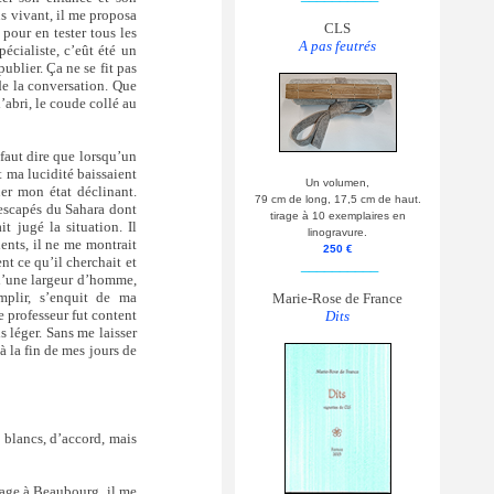
us vivant, il me proposa
CLS
 pour en tester tous les
A pas feutrés
pécialiste, c’eût été un
publier. Ça ne se fit pas
 de la conversation. Que
l’abri, le coude collé au
 faut dire que lorsqu’un
t ma lucidité baissaient
Un volumen,
uer mon état déclinant.
79 cm de long, 17,5 cm de haut.
rescapés du Sahara dont
tirage à 10 exemplaires en
t jugé la situation. Il
linogravure.
ents, il ne me montrait
250 €
nt ce qu’il cherchait et
__________
s d’une largeur d’homme,
mplir, s’enquit de ma
Marie-Rose de France
e professeur fut content
Dits
s léger. Sans me laisser
à la fin de mes jours de
 blancs, d’accord, mais
ssage à Beaubourg, il me