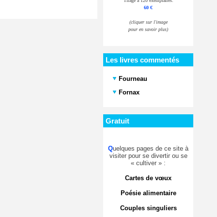
Tirage à 120 exemplaires.
60 €
(cliquer sur l'image
pour en savoir plus)
Les livres commentés
Fourneau
Fornax
Gratuit
Q
uelques pages de ce site à
visiter pour se divertir ou se
« cultiver » :
Cartes de vœux
Poésie alimentaire
Couples singuliers