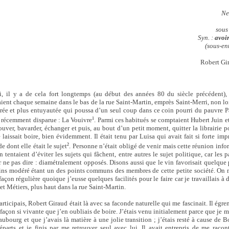
Ne
sous
Syn. :
avoir
(sous-en
Robert Gi
, il y a de cela fort longtemps (au début des années 80 du siècle précédent)
aient chaque semaine dans le bas de la rue Saint-Martin, emprès Saint-Merri, non lo
orée et plus entuyautée qui poussa d’un seul coup dans ce coin pourri du pauvre Pa
1
ie récemment disparue : La Vouivre
. Parmi ces habitués se comptaient Hubert Juin e
ouver, bavarder, échanger et puis, au bout d’un petit moment, quitter la librairie po
 laissait boire, bien évidemment. Il était tenu par Luisa qui avait fait si forte im
2
 dont elle était le sujet
. Personne n’était obligé de venir mais cette réunion info
n tentaient d’éviter les sujets qui fâchent, entre autres le sujet politique, car les 
r ne pas dire : diamétralement opposés. Disons aussi que le vin favorisait quelque
ns modéré étant un des points communs des membres de cette petite société. On m
 façon régulière quoique j’eusse quelques facilités pour le faire car je travaillais à
et Métiers, plus haut dans la rue Saint-Martin.
articipais, Robert Giraud était là avec sa faconde naturelle qui me fascinait. Il égr
 façon si vivante que j’en oubliais de boire. J’étais venu initialement parce que je 
bourg et que j’avais là matière à une jolie transition ; j’étais resté à cause de B
éparts et je finis par me retrouver seul avec lui. Il avait entrepris de me raco