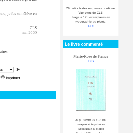
26 petits textes en proses poétique.
Vignettes de CLS.
are, je fus son élève en
tirage à 120 exemplaires en
typographie au plomb.
60 €
CLS
mai 2009
Le livre commenté
aires.
Marie-Rose de France
Dits
Imprimer...
36 p., format 10 x 14 cm.
composé et imprimé en
typographie au plomb