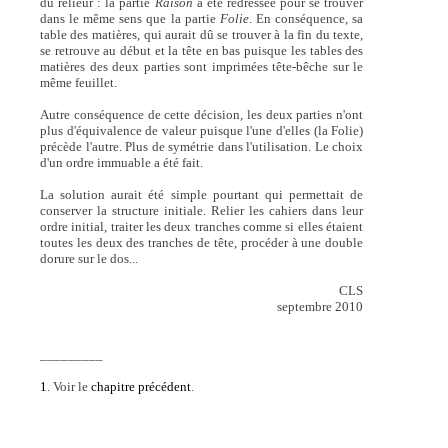
du relieur : la partie
Raison
a été redressée pour se trouver
dans le même sens que la partie
Folie
. En conséquence, sa
table des matières, qui aurait dû se trouver à la fin du texte,
se retrouve au début et la tête en bas puisque les tables des
matières des deux parties sont imprimées tête-bêche sur le
même feuillet.
Autre conséquence de cette décision, les deux parties n'ont
plus d'équivalence de valeur puisque l'une d'elles (la Folie)
précède l'autre. Plus de symétrie dans l'utilisation. Le choix
d'un ordre immuable a été fait.
La solution aurait été simple pourtant qui permettait de
conserver la structure initiale. Relier les cahiers dans leur
ordre initial, traiter les deux tranches comme si elles étaient
toutes les deux des tranches de tête, procéder à une double
dorure sur le dos...
CLS
septembre 2010
_________
1
. Voir le
chapitre précédent
.