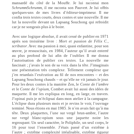
mansardé du côté de la Mouffe. Je lui racontai mon
SchrummSchrumm
, il me raconta son Pauvert. Je lui offris
quelques-uns de mes livres d’éditeur-imprimeur. Il me
confia trois textes courts, deux contes et une nouvelle. Il me
lut la nouvelle devant un Lapsang Souchong qui refroidit
car je ne songeais plus à le boire.
Avec une logique absolue, il avait cessé de publier en 1971
après son troisième livre :
Mort et passion de Félix C.,
scribator
. Avec ma passion à moi, quasi enfantine, pour son
œuvre, je ressuscitais, en 1984, l’auteur qu’il avait enterré
au plus profond de lui afin de l’oublier. Il me donna
l’autorisation de publier ces textes. La nouvelle me
fascinait ; j’avais le son de sa voix dans la tête. J’imaginais
une présentation très complexe. Tellement complexe que
j’en retardais l’exécution au fil de nos rencontres – et des
Lapsang Souchong chauds – et qu’elle ne vit jamais le jour.
Pour les deux contes à la manière Zen, le
Conte de l’ambre
et le
Conte de l’opium,
Combet avait lui aussi des idées de
maquette. Il me les expliqua en long, en large, en travers.
J’opinai puis je m’éclipsai dans mon atelier à la campagne.
L’éclipse dura plusieurs mois et je revins le voir, l’ouvrage
terminé. Nous étions en mai 1985. Je n’en avais fait qu’à ma
tête. Deux plaquettes, l’une sur vergé brun-ambre, l’autre
sur vergé blanc-opium sous une jaquette noire les
regroupant. Un seul caractère, le Poliphile, un seul corps, le
16 pour tout l’ensemble. J’étais passé d’un extrême à
l’autre ; extrême complexité irréalisable, extrême rigueur