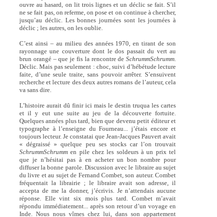
ouvre au hasard, on lit trois lignes et un déclic se fait. S’il
ne se fait pas, on referme, on pose et on continue à chercher,
jusqu’au déclic. Les bonnes journées sont les journées à
déclic ; les autres, on les oublie.
C’est ainsi – au milieu des années 1970, en tirant de son
rayonnage une couverture dont le dos passait du vert au
brun orangé – que je fis la rencontre de
SchrummSchrumm
.
Déclic. Mais pas seulement : choc, suivi d’hébétude lecture
faite, d’une seule traite, sans pouvoir arrêter. S’ensuivent
recherche et lecture des deux autres romans de l’auteur, cela
va sans dire.
L’histoire aurait dû finir ici mais le destin truqua les cartes
et il y eut une suite au jeu de la découverte fortuite.
Quelques années plus tard, bien que devenu petit éditeur et
typographe à l’enseigne du Fourneau... j’étais encore et
toujours lecteur. Je constatai que Jean-Jacques Pauvert avait
« dégraissé » quelque peu ses stocks car l’on trouvait
SchrummSchrumm
en pile chez les soldeurs à un prix tel
que je n’hésitai pas à en acheter un bon nombre pour
diffuser la bonne parole. Discussion avec le libraire au sujet
du livre et au sujet de Fernand Combet, son auteur. Combet
fréquentait la librairie ; le libraire avait son adresse, il
accepta de me la donner, j’écrivis. Je n’attendais aucune
réponse. Elle vint six mois plus tard. Combet m’avait
répondu immédiatement... après son retour d’un voyage en
Inde. Nous nous vîmes chez lui, dans son appartement