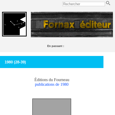
En passant :
Le Lac,
de Lamartine, est un des plus beaux poèmes français de tout l'étang.
Soulignac
1980 (28-39)
Éditions du Fourneau
publications de 1980