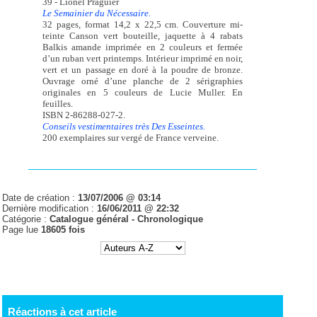
39 - Lionel Praguier
Le Semainier du Nécessaire.
32 pages, format 14,2 x 22,5 cm. Couverture mi-
teinte Canson vert bouteille, jaquette à 4 rabats
Balkis amande imprimée en 2 couleurs et fermée
d’un ruban vert printemps. Intérieur imprimé en noir,
vert et un passage en doré à la poudre de bronze.
Ouvrage orné d’une planche de 2 sérigraphies
originales en 5 couleurs de Lucie Muller. En
feuilles.
ISBN 2-86288-027-2.
Conseils vestimentaires très Des Esseintes.
200 exemplaires sur vergé de France verveine.
Date de création :
13/07/2006 @ 03:14
Dernière modification :
16/06/2011 @ 22:32
Catégorie :
Catalogue général -
Chronologique
Page lue
18605 fois
Réactions à cet article