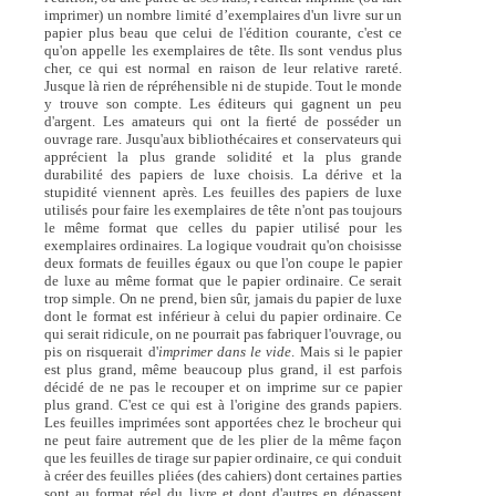
imprimer)
un nombre limité d’exemplaires d'un livre sur un
papier plus beau que celui de l'édition courante, c'est ce
qu'on appelle les exemplaires de tête. Ils sont vendus plus
cher, ce qui est normal en raison de leur relative rareté.
Jusque là rien de répréhensible ni de stupide. Tout le monde
y trouve son compte. Les éditeurs qui gagnent un peu
d'argent. Les amateurs qui ont la fierté de posséder un
ouvrage rare. Jusqu'aux bibliothécaires et conservateurs qui
apprécient la plus grande solidité et la plus grande
durabilité des papiers de luxe choisis. La dérive et la
stupidité viennent après. Les feuilles des papiers de luxe
utilisés pour faire les exemplaires de tête n'ont pas toujours
le même format que celles du papier utilisé pour les
exemplaires ordinaires. La logique voudrait qu'on choisisse
deux formats de feuilles égaux ou que l'on coupe le papier
de luxe au même format que le papier ordinaire. Ce serait
trop simple. On ne prend, bien sûr, jamais du papier de luxe
dont le format est inférieur à celui du papier ordinaire. Ce
qui serait ridicule, on ne pourrait pas fabriquer l'ouvrage, ou
pis on risquerait d'
imprimer dans le vide
. Mais si le papier
est plus grand, même beaucoup plus grand, il est parfois
décidé de ne pas le recouper et on imprime sur ce papier
plus grand. C'est ce qui est à l'origine des grands papiers.
Les feuilles imprimées sont apportées chez le brocheur qui
ne peut faire autrement que de les plier de la même façon
que les feuilles de tirage sur papier ordinaire, ce qui conduit
à créer des feuilles pliées (des cahiers) dont certaines parties
sont au format réel du livre et dont d'autres en dépassent