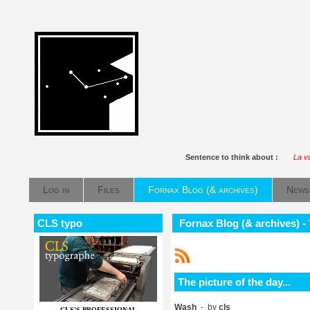
Sentence to think about :
La v
Log in
Files
Fornax Blog (& archives)
News
CLS typo
Fornax Blog (& archives) - T
The picture of the day...
Wash
- by
cls
CLS'S PROFESSIONAL