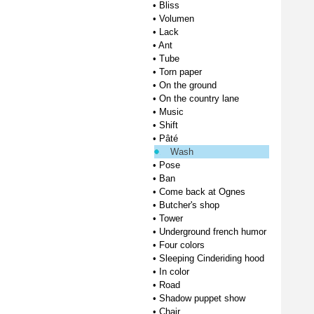
•
Bliss
•
Volumen
•
Lack
•
Ant
•
Tube
•
Torn paper
•
On the ground
•
On the country lane
•
Music
•
Shift
•
Pâté
Wash
•
Pose
•
Ban
•
Come back at Ognes
•
Butcher's shop
•
Tower
•
Underground french humor
•
Four colors
•
Sleeping Cinderiding hood
•
In color
•
Road
•
Shadow puppet show
•
Chair