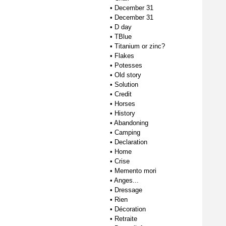
•
December 31
•
December 31
•
D day
•
TBlue
•
Titanium or zinc?
•
Flakes
•
Potesses
•
Old story
•
Solution
•
Credit
•
Horses
•
History
•
Abandoning
•
Camping
•
Declaration
•
Home
•
Crise
•
Memento mori
•
Anges...
•
Dressage
•
Rien
•
Décoration
•
Retraite