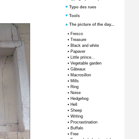
Typo des rues
Tools
The picture of the day...
•
Fresco
•
Treasure
•
Black and white
•
Papaver
•
Little prince...
•
Vegetable garden
•
Gâteaux
•
Macrosillon
•
Mills
•
Ring
•
Noise
•
Hedgehog
•
Hell
•
Sheep
•
Writing
•
Procrastination
•
Buffalo
•
Free