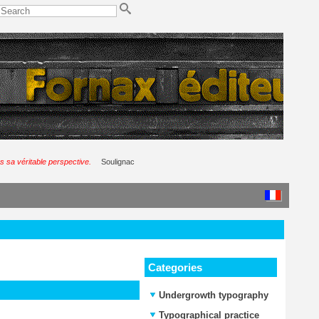
 sa véritable perspective.
Soulignac
Categories
Undergrowth typography
Typographical practice