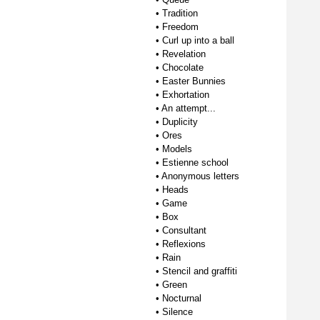
•
Tradition
•
Freedom
•
Curl up into a ball
•
Revelation
•
Chocolate
•
Easter Bunnies
•
Exhortation
•
An attempt...
•
Duplicity
•
Ores
•
Models
•
Estienne school
•
Anonymous letters
•
Heads
•
Game
•
Box
•
Consultant
•
Reflexions
•
Rain
•
Stencil and graffiti
•
Green
•
Nocturnal
•
Silence