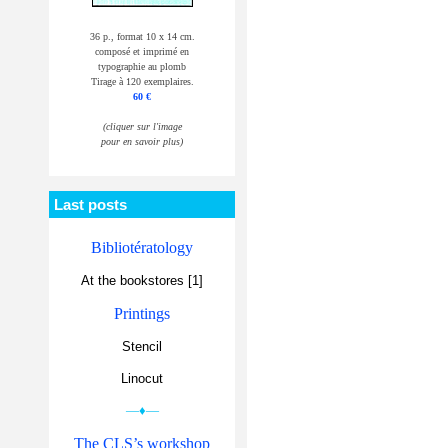
36 p., format 10 x 14 cm.
composé et imprimé en
typographie au plomb
Tirage à 120 exemplaires.
60 €
(cliquer sur l'image
pour en savoir plus)
Last posts
Bibliotératology
At the bookstores [1]
Printings
Stencil
Linocut
—♦—
The CLS’s workshop