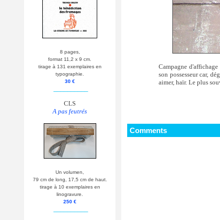
8 pages,
format 11,2 x 9 cm.
Campagne d'affichage u
tirage à 131 exemplaires en
son possesseur car, dég
typographie.
aimer, haïr. Le plus sou
30 €
__________
CLS
A pas feutrés
Comments
Un volumen,
79 cm de long, 17,5 cm de haut.
tirage à 10 exemplaires en
linogravure.
250 €
__________