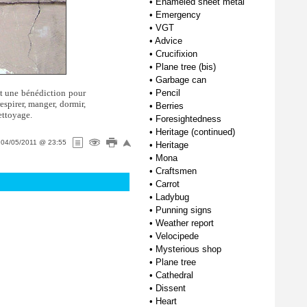
•
Enameled sheet metal
•
Emergency
•
VGT
•
Advice
•
Crucifixion
•
Plane tree (bis)
•
Garbage can
st une bénédiction pour
•
Pencil
espirer, manger, dormir,
•
Berries
ettoyage.
•
Foresightedness
•
Heritage (continued)
n
04/05/2011 @ 23:55
•
Heritage
•
Mona
•
Craftsmen
•
Carrot
•
Ladybug
•
Punning signs
•
Weather report
•
Velocipede
•
Mysterious shop
•
Plane tree
•
Cathedral
•
Dissent
•
Heart