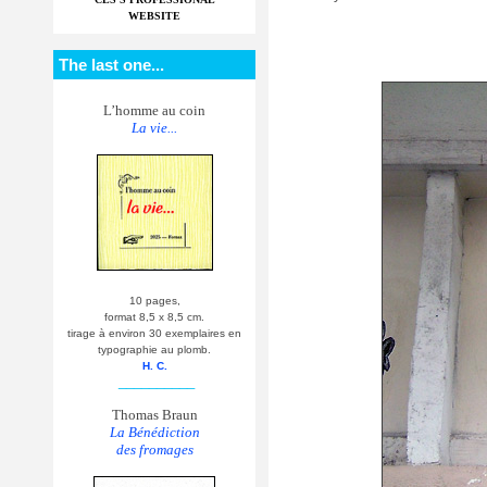
WEBSITE
The last one...
L’homme au coin
La vie...
10 pages,
format 8,5 x 8,5 cm.
tirage à environ 30 exemplaires en
typographie au plomb.
H. C.
__________
Thomas Braun
La Bénédiction
des fromages