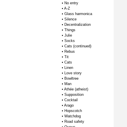
•
No entry
•
A-Z
•
Glass harmonica
•
Silence
•
Decentralization
•
Things
•
Julie
•
Socks
•
Cats (continued)
•
Rebus
•
Tit
•
Cats
•
Linen
•
Love story
•
Bowltree
•
Man
•
Athée (atheist)
•
Supposition
•
Cocktail
•
Arago
•
Hopscotch
•
Watchdog
•
Road safety
•
Queue