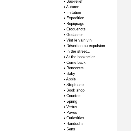
•
Bas-relief
•
Autumn
•
Imitation
•
Expedition
•
Repiquage
•
Croquenots
•
Godasses
•
Vint le vain vin
•
Désertion ou expulsion
•
In the street...
•
At the bookseller...
•
Come back
•
Rencontre
•
Baby
•
Apple
•
Striptease
•
Book shop
•
Counters
•
Spring
•
Vertus
•
Pavés
•
Curiosities
•
Handcuffs
•
Sens