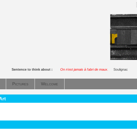
Sentence to think about :
On n'est jamais à l'abri de maux.
Soulignac
Pictures
Welcome
Art