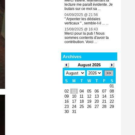
Merci Valère. Maintenant la
lecture me paraît évidente. Je
butais sur ce mot sa ...
04/09/2025 @ 21:56
" Arpenter les dédales
verticaux " , semble-t-il ... ...
15/08/2025 @ 16:43
Merci pour la pub ! Nous
sommes contents d'avoir ta
contribution. Voici ...
Archives
August 2026
>>
S
M
T
W
T
F
S
01
02
03
04
05
06
07
08
09
10
11
12
13
14
15
16
17
18
19
20
21
22
23
24
25
26
27
28
29
30
31