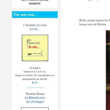
WEBSITE
The last one...
Belle parmi toutes les
beaux arts de Reims.
L’homme au coin
La vie...
10 pages,
format 8,5 x 8,5 cm.
tirage à environ 30 exemplaires en
typographie au plomb.
H. C.
__________
Thomas Braun
La Bénédiction
des fromages