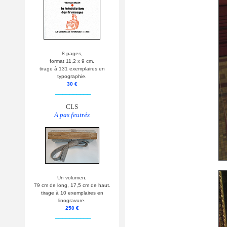
8 pages,
format 11,2 x 9 cm.
tirage à 131 exemplaires en
typographie.
30 €
__________
CLS
A pas feutrés
Un volumen,
79 cm de long, 17,5 cm de haut.
tirage à 10 exemplaires en
linogravure.
250 €
__________