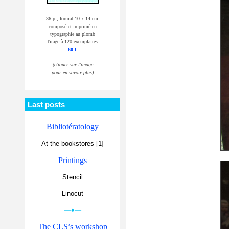
36 p., format 10 x 14 cm.
composé et imprimé en
typographie au plomb
Tirage à 120 exemplaires.
60 €
(cliquer sur l'image
pour en savoir plus)
Last posts
Bibliotératology
At the bookstores [1]
Printings
Stencil
Linocut
—♦—
The CLS’s workshop