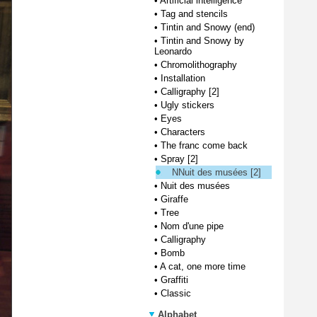
•
Artificial intelligence
•
Tag and stencils
•
Tintin and Snowy (end)
•
Tintin and Snowy by
Leonardo
•
Chromolithography
•
Installation
•
Calligraphy [2]
•
Ugly stickers
•
Eyes
•
Characters
•
The franc come back
•
Spray [2]
NNuit des musées [2]
•
Nuit des musées
•
Giraffe
•
Tree
•
Nom d'une pipe
•
Calligraphy
•
Bomb
•
A cat, one more time
•
Graffiti
•
Classic
Alphabet