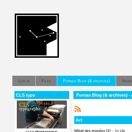
Log in
Files
Fornax Blog (& archives)
News
CLS typo
Fornax Blog (& archives) - 
Art
NNuit des musées [2]
- by
cls
CLS'S PROFESSIONAL