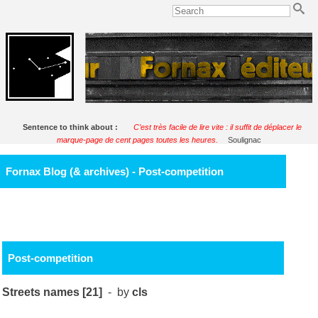
Sentence to think about :
C’est très facile de lire vite : il suffit de déplacer le
marque-page de cent pages toutes les heures.
Soulignac
Fornax Blog (& archives) - Post-competition
Post-competition
Streets names [21]
- by
cls