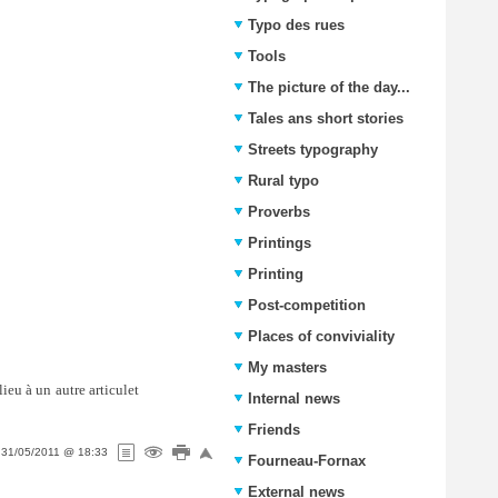
Typo des rues
Tools
The picture of the day...
Tales ans short stories
Streets typography
Rural typo
Proverbs
Printings
Printing
Post-competition
Places of conviviality
My masters
lieu à un autre articulet
Internal news
Friends
n
31/05/2011 @ 18:33
Fourneau-Fornax
External news