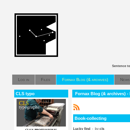
Sentence to
Log in
Files
Fornax Blog (& archives)
News
CLS typo
Fornax Blog (& archives) -
Book-collecting
Lucky find
- by
cls
CLS'S PROFESSIONAL