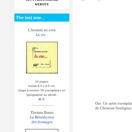
WEBSITE
The last one...
L’homme au coin
La vie...
10 pages,
format 8,5 x 8,5 cm.
tirage à environ 30 exemplaires en
typographie au plomb.
H. C.
Oui. Un autre exemplai
__________
de Christian Soulignac 
Thomas Braun
La Bénédiction
des fromages