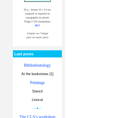
36 p., format 10 x 14 cm.
composé et imprimé en
typographie au plomb
Tirage à 120 exemplaires.
60 €
(cliquer sur l'image
pour en savoir plus)
Last posts
Bibliotératology
At the bookstores [1]
Printings
Stencil
Linocut
—♦—
The CLS’s workshop