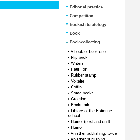
Editorial practice
Competition
Bookish teratology
Book
Book-collecting
•
A book or book one...
•
Flip-book
•
Writers
•
Paul Fort
•
Rubber stamp
•
Voltaire
•
Coffin
•
Some books
•
Greeting
•
Bookmark
•
Library of the Estienne
school
•
Humor (next and end)
•
Humor
•
Anisther publishing, twice
•
Anisther publishing