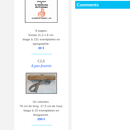
Comments
8 pages,
format 11,2 x 9 cm.
tirage à 131 exemplaires en
typographie.
30 €
__________
CLS
A pas feutrés
Un volumen,
79 cm de long, 17,5 cm de haut.
tirage à 10 exemplaires en
linogravure.
250 €
__________