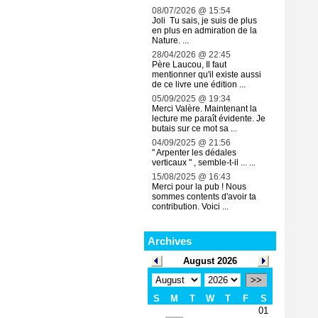
08/07/2026 @ 15:54
Joli Tu sais, je suis de plus
en plus en admiration de la
Nature. ...
28/04/2026 @ 22:45
Père Laucou, Il faut
mentionner qu'il existe aussi
de ce livre une édition ...
05/09/2025 @ 19:34
Merci Valère. Maintenant la
lecture me paraît évidente. Je
butais sur ce mot sa ...
04/09/2025 @ 21:56
" Arpenter les dédales
verticaux " , semble-t-il ... ...
15/08/2025 @ 16:43
Merci pour la pub ! Nous
sommes contents d'avoir ta
contribution. Voici ...
Archives
August 2026
>>
S
M
T
W
T
F
S
01