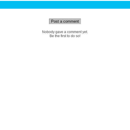
Post a comment
Nobody gave a comment yet.
Be the first to do so!