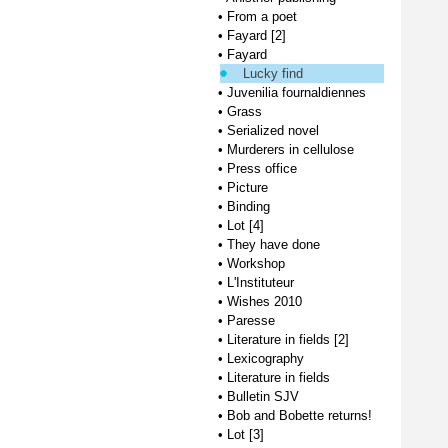
•
From a poet
•
Fayard [2]
•
Fayard
Lucky find
•
Juvenilia fournaldiennes
•
Grass
•
Serialized novel
•
Murderers in cellulose
•
Press office
•
Picture
•
Binding
•
Lot [4]
•
They have done
•
Workshop
•
L'Instituteur
•
Wishes 2010
•
Paresse
•
Literature in fields [2]
•
Lexicography
•
Literature in fields
•
Bulletin SJV
•
Bob and Bobette returns!
•
Lot [3]