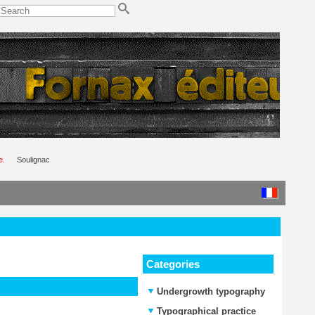
e.
Soulignac
Categories
Undergrowth typography
Typographical practice