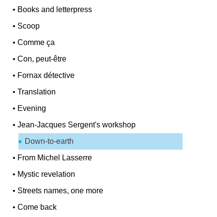
•
Books and letterpress
•
Scoop
•
Comme ça
•
Con, peut-être
•
Fornax détective
•
Translation
•
Evening
•
Jean-Jacques Sergent's workshop
Down-to-earth
•
From Michel Lasserre
•
Mystic revelation
•
Streets names, one more
•
Come back