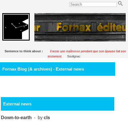
Sentence to think about :
Il teste une maîtresse pendant que son épouse fait son
testament.
Soulignac
Fornax Blog (& archives) - External news
External news
Down-to-earth
- by
cls