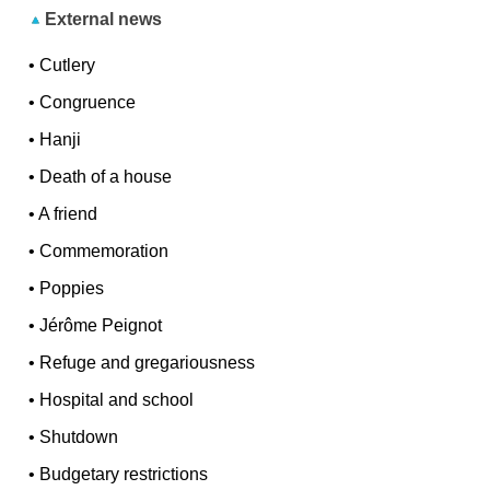
External news
•
Cutlery
•
Congruence
•
Hanji
•
Death of a house
•
A friend
•
Commemoration
•
Poppies
•
Jérôme Peignot
•
Refuge and gregariousness
•
Hospital and school
•
Shutdown
•
Budgetary restrictions