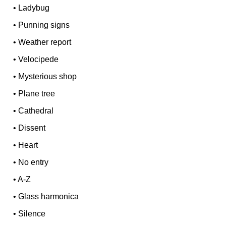
•
Ladybug
•
Punning signs
•
Weather report
•
Velocipede
•
Mysterious shop
•
Plane tree
•
Cathedral
•
Dissent
•
Heart
•
No entry
•
A-Z
•
Glass harmonica
•
Silence