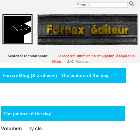
Sentence to think about :
La race des imbéciles est inextirpable, à l'égal de la
bêtise.
J.-C. Mardrus
Fornax Blog (& archives) - The picture of the day...
The picture of the day...
Volumen
- by
cls