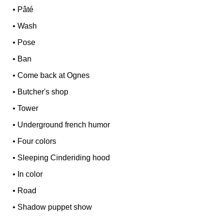
•
Pâté
•
Wash
•
Pose
•
Ban
•
Come back at Ognes
•
Butcher's shop
•
Tower
•
Underground french humor
•
Four colors
•
Sleeping Cinderiding hood
•
In color
•
Road
•
Shadow puppet show