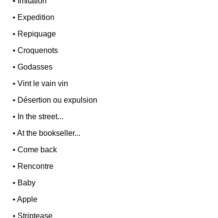
•
Imitation
•
Expedition
•
Repiquage
•
Croquenots
•
Godasses
•
Vint le vain vin
•
Désertion ou expulsion
•
In the street...
•
At the bookseller...
•
Come back
•
Rencontre
•
Baby
•
Apple
•
Striptease