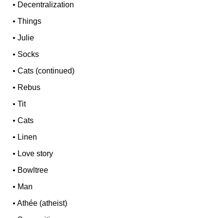
•
Decentralization
•
Things
•
Julie
•
Socks
•
Cats (continued)
•
Rebus
•
Tit
•
Cats
•
Linen
•
Love story
•
Bowltree
•
Man
•
Athée (atheist)