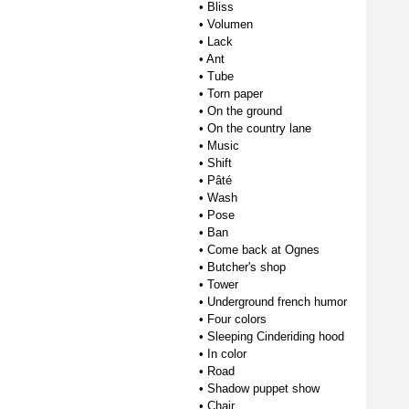
•
Bliss
•
Volumen
•
Lack
•
Ant
•
Tube
•
Torn paper
•
On the ground
•
On the country lane
•
Music
•
Shift
•
Pâté
•
Wash
•
Pose
•
Ban
•
Come back at Ognes
•
Butcher's shop
•
Tower
•
Underground french humor
•
Four colors
•
Sleeping Cinderiding hood
•
In color
•
Road
•
Shadow puppet show
•
Chair