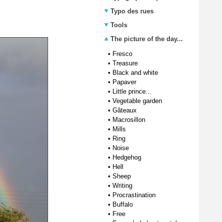
Typo des rues
Tools
The picture of the day...
•
Fresco
•
Treasure
•
Black and white
•
Papaver
•
Little prince...
•
Vegetable garden
•
Gâteaux
•
Macrosillon
•
Mills
•
Ring
•
Noise
•
Hedgehog
•
Hell
•
Sheep
•
Writing
•
Procrastination
•
Buffalo
•
Free