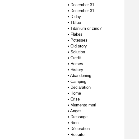
•
December 31
•
December 31
•
D day
•
TBlue
•
Titanium or zinc?
•
Flakes
•
Potesses
•
Old story
•
Solution
•
Credit
•
Horses
•
History
•
Abandoning
•
Camping
•
Declaration
•
Home
•
Crise
•
Memento mori
•
Anges...
•
Dressage
•
Rien
•
Décoration
•
Retraite