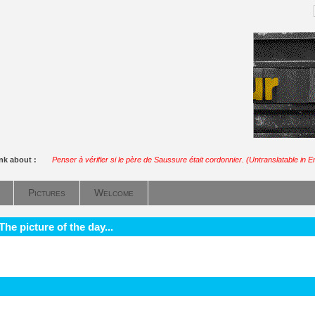
ink about :
Penser à vérifier si le père de Saussure était cordonnier. (Untranslatable in E
Pictures
Welcome
he picture of the day...