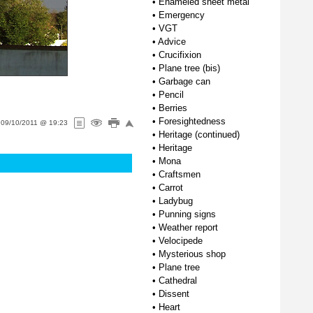
•
Enameled sheet metal
•
Emergency
•
VGT
•
Advice
•
Crucifixion
•
Plane tree (bis)
•
Garbage can
•
Pencil
•
Berries
•
Foresightedness
n
09/10/2011 @ 19:23
•
Heritage (continued)
•
Heritage
•
Mona
•
Craftsmen
•
Carrot
•
Ladybug
•
Punning signs
•
Weather report
•
Velocipede
•
Mysterious shop
•
Plane tree
•
Cathedral
•
Dissent
•
Heart