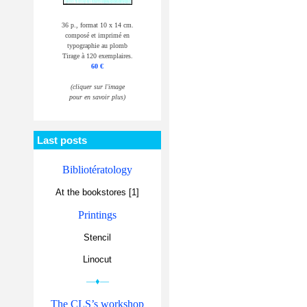
36 p., format 10 x 14 cm.
composé et imprimé en
typographie au plomb
Tirage à 120 exemplaires.
60 €
(cliquer sur l'image
pour en savoir plus)
Last posts
Bibliotératology
At the bookstores [1]
Printings
Stencil
Linocut
—♦—
The CLS’s workshop