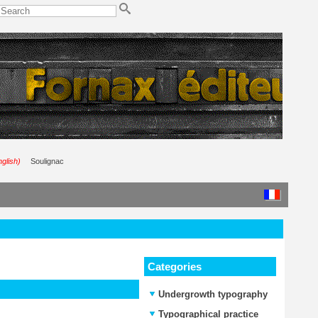
nglish)
Soulignac
Categories
Undergrowth typography
Typographical practice