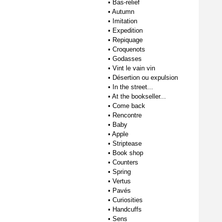
•
Bas-relief
•
Autumn
•
Imitation
•
Expedition
•
Repiquage
•
Croquenots
•
Godasses
•
Vint le vain vin
•
Désertion ou expulsion
•
In the street...
•
At the bookseller...
•
Come back
•
Rencontre
•
Baby
•
Apple
•
Striptease
•
Book shop
•
Counters
•
Spring
•
Vertus
•
Pavés
•
Curiosities
•
Handcuffs
•
Sens