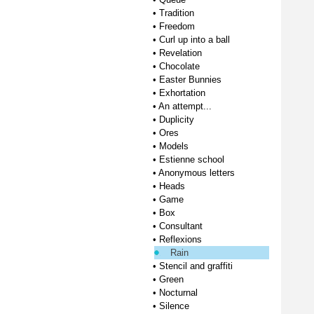
•
Tradition
•
Freedom
•
Curl up into a ball
•
Revelation
•
Chocolate
•
Easter Bunnies
•
Exhortation
•
An attempt...
•
Duplicity
•
Ores
•
Models
•
Estienne school
•
Anonymous letters
•
Heads
•
Game
•
Box
•
Consultant
•
Reflexions
Rain
•
Stencil and graffiti
•
Green
•
Nocturnal
•
Silence