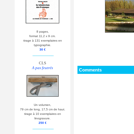
8 pages,
format 11,2 x 9 cm.
tirage à 131 exemplaires en
typographie.
30 €
__________
CLS
A pas feutrés
Comments
Un volumen,
79 cm de long, 17,5 cm de haut.
tirage à 10 exemplaires en
linogravure.
250 €
__________