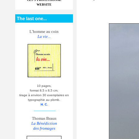
WEBSITE
The last one...
L’homme au coin
La vie...
10 pages,
format 8,5 x 8,5 cm.
tirage à environ 30 exemplaires en
typographie au plomb.
H. C.
__________
Thomas Braun
La Bénédiction
des fromages