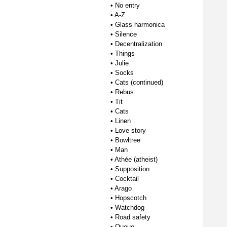
•
No entry
•
A-Z
•
Glass harmonica
•
Silence
•
Decentralization
•
Things
•
Julie
•
Socks
•
Cats (continued)
•
Rebus
•
Tit
•
Cats
•
Linen
•
Love story
•
Bowltree
•
Man
•
Athée (atheist)
•
Supposition
•
Cocktail
•
Arago
•
Hopscotch
•
Watchdog
•
Road safety
•
Queue