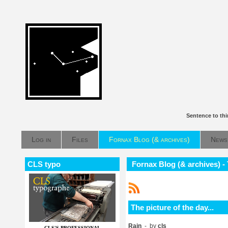
Sentence to th
Log in
Files
Fornax Blog (& archives)
News
CLS typo
Fornax Blog (& archives) - T
The picture of the day...
Rain
- by
cls
CLS'S PROFESSIONAL