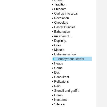
•
Tradition
•
Freedom
•
Curl up into a ball
•
Revelation
•
Chocolate
•
Easter Bunnies
•
Exhortation
•
An attempt...
•
Duplicity
•
Ores
•
Models
•
Estienne school
Anonymous letters
•
Heads
•
Game
•
Box
•
Consultant
•
Reflexions
•
Rain
•
Stencil and graffiti
•
Green
•
Nocturnal
•
Silence