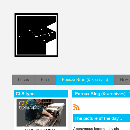
Log in
Files
Fornax Blog (& archives)
News
CLS typo
Fornax Blog (& archives) - T
The picture of the day...
Anonymous letters
- by
cls
CLS'S PROFESSIONAL