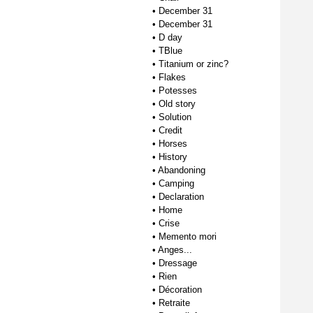
•
December 31
•
December 31
•
D day
•
TBlue
•
Titanium or zinc?
•
Flakes
•
Potesses
•
Old story
•
Solution
•
Credit
•
Horses
•
History
•
Abandoning
•
Camping
•
Declaration
•
Home
•
Crise
•
Memento mori
•
Anges...
•
Dressage
•
Rien
•
Décoration
•
Retraite