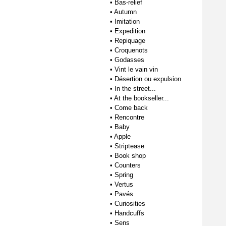
•
Bas-relief
•
Autumn
•
Imitation
•
Expedition
•
Repiquage
•
Croquenots
•
Godasses
•
Vint le vain vin
•
Désertion ou expulsion
•
In the street...
•
At the bookseller...
•
Come back
•
Rencontre
•
Baby
•
Apple
•
Striptease
•
Book shop
•
Counters
•
Spring
•
Vertus
•
Pavés
•
Curiosities
•
Handcuffs
•
Sens