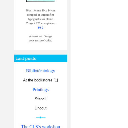
36 p., format 10 x 14 cm.
composé et imprimé en
typographie au plomb
Tirage à 120 exemplaires.
60 €
(cliquer sur l'image
pour en savoir plus)
Last posts
Bibliotératology
At the bookstores [1]
Printings
Stencil
Linocut
—♦—
The CLS’s workshop