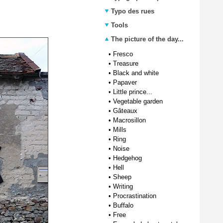
Typo des rues
Tools
The picture of the day...
•
Fresco
•
Treasure
•
Black and white
•
Papaver
•
Little prince...
•
Vegetable garden
•
Gâteaux
•
Macrosillon
•
Mills
•
Ring
•
Noise
•
Hedgehog
•
Hell
•
Sheep
•
Writing
•
Procrastination
•
Buffalo
•
Free