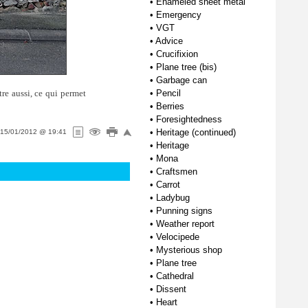
•
Enameled sheet metal
•
Emergency
•
VGT
•
Advice
•
Crucifixion
•
Plane tree (bis)
•
Garbage can
re aussi, ce qui permet
•
Pencil
•
Berries
•
Foresightedness
•
Heritage (continued)
15/01/2012 @ 19:41
•
Heritage
•
Mona
•
Craftsmen
•
Carrot
•
Ladybug
•
Punning signs
•
Weather report
•
Velocipede
•
Mysterious shop
•
Plane tree
•
Cathedral
•
Dissent
•
Heart