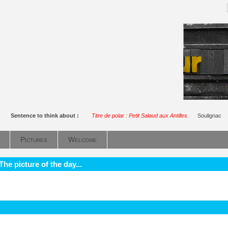
Sentence to think about :
Titre de polar : Petit Salaud aux Antilles.
Soulignac
Pictures
Welcome
he picture of the day...