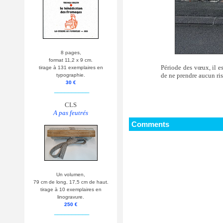
8 pages,
format 11,2 x 9 cm.
Période des vœux, il e
tirage à 131 exemplaires en
de ne prendre aucun ri
typographie.
30 €
__________
CLS
A pas feutrés
Comments
Un volumen,
79 cm de long, 17,5 cm de haut.
tirage à 10 exemplaires en
linogravure.
250 €
__________