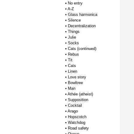
•
No entry
•
A-Z
•
Glass harmonica
•
Silence
•
Decentralization
•
Things
•
Julie
•
Socks
•
Cats (continued)
•
Rebus
•
Tit
•
Cats
•
Linen
•
Love story
•
Bowltree
•
Man
•
Athée (atheist)
•
Supposition
•
Cocktail
•
Arago
•
Hopscotch
•
Watchdog
•
Road safety
•
Queue