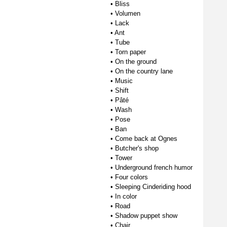
•
Bliss
•
Volumen
•
Lack
•
Ant
•
Tube
•
Torn paper
•
On the ground
•
On the country lane
•
Music
•
Shift
•
Pâté
•
Wash
•
Pose
•
Ban
•
Come back at Ognes
•
Butcher's shop
•
Tower
•
Underground french humor
•
Four colors
•
Sleeping Cinderiding hood
•
In color
•
Road
•
Shadow puppet show
•
Chair