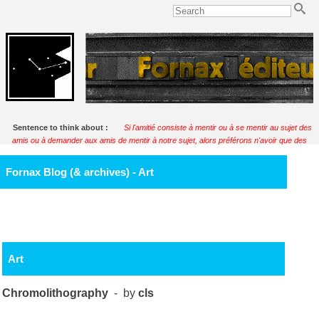
Sentence to think about :
Si l'amitié consiste à mentir ou à se mentir au sujet des
amis ou à demander aux amis de mentir à notre sujet, alors préférons n'avoir que des
ennemis.
Soulignac
Fornax Blog (& archives) - Art
Art
Chromolithography
- by
cls