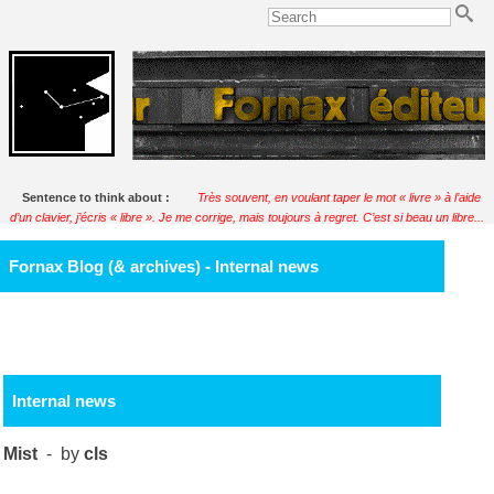
Sentence to think about :
Très souvent, en voulant taper le mot « livre » à l’aide
d’un clavier, j’écris « libre ». Je me corrige, mais toujours à regret. C’est si beau un libre...
Soulignac
Fornax Blog (& archives) - Internal news
Internal news
Mist
- by
cls