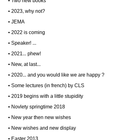
•
Two new books
•
2023, why not?
•
JEMA
•
2022 is coming
•
Speaker! ...
•
2021... phew!
•
New, at last...
•
2020... and you would like we are happy ?
•
Some lectures (in french) by CLS
•
2019 begins with a little stupidity
•
Novlety springtime 2018
•
New year then new wishes
•
New wishes and new display
•
Easter 2013