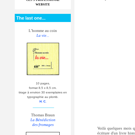
WEBSITE
The last one...
L’homme au coin
La vie...
10 pages,
format 8,5 x 8,5 cm.
tirage à environ 30 exemplaires en
typographie au plomb.
H. C.
__________
Thomas Braun
La Bénédiction
des fromages
Voilà quelques mois qu
écriture d'un livre hi