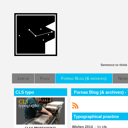
Sentence to think
Log in
Files
Fornax Blog (& archives)
News
CLS typo
Fornax Blog (& archives) -
Typographical practice
Wishes 2014
- by
cls
CLS'S PROFESSIONAL