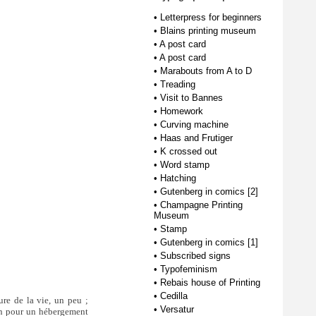
•
Letterpress for beginners
•
Blains printing museum
•
A post card
•
A post card
•
Marabouts from A to D
•
Treading
•
Visit to Bannes
•
Homework
•
Curving machine
•
Haas and Frutiger
•
K crossed out
•
Word stamp
•
Hatching
•
Gutenberg in comics [2]
•
Champagne Printing
Museum
•
Stamp
•
Gutenberg in comics [1]
•
Subscribed signs
•
Typofeminism
•
Rebais house of Printing
•
Cedilla
ure de la vie, un peu ;
•
Versatur
ien pour un hébergement