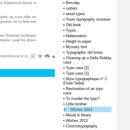
 d'inactivité forcée et
•
Ben-day
•
Letters
•
wood types
dant, on vous offre un
•
Tours typography museum
 promis, on va faire une
•
Old book
•
Types...
ns l'histoire technique
•
Abbreviation
taient cassé les dents.
•
Height to paper
•
Mystery font
•
Typographic old times
19/01/2014 @ 22:31
•
Cleaning up a Della Robbia
case
•
Type case [2]
•
Type case [1]
•
Bijou typographique n° 2
Émile Teillac
•
Restoration of an typo
case
•
To murder the typo?
•
Little brother
Wishes 2014
•
Mould & library
•
Wishes 2013
•
Chromotypography