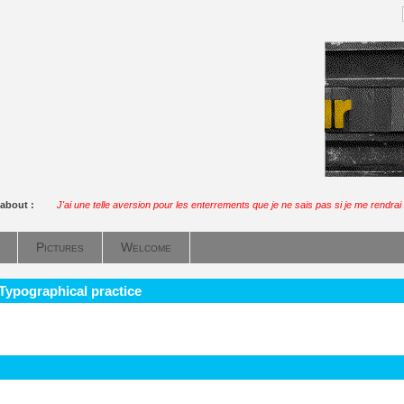
 about :
J'ai une telle aversion pour les enterrements que je ne sais pas si je me rendrai
Pictures
Welcome
 Typographical practice