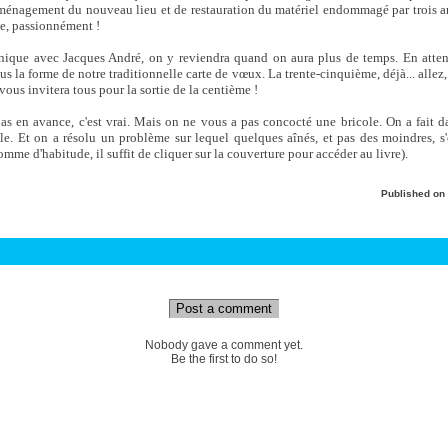
aménagement du nouveau lieu et de restauration du matériel endommagé par trois ans
e, passionnément !
chnique avec Jacques André, on y reviendra quand on aura plus de temps. En atten
s la forme de notre traditionnelle carte de vœux. La trente-cinquième, déjà... allez,
n vous invitera tous pour la sortie de la centième !
pas en avance, c'est vrai. Mais on ne vous a pas concocté une bricole. On a fait da
e. Et on a résolu un problème sur lequel quelques aînés, et pas des moindres, s'é
mme d'habitude, il suffit de cliquer sur la couverture pour accéder au livre).
Published on
Post a comment
Nobody gave a comment yet.
Be the first to do so!