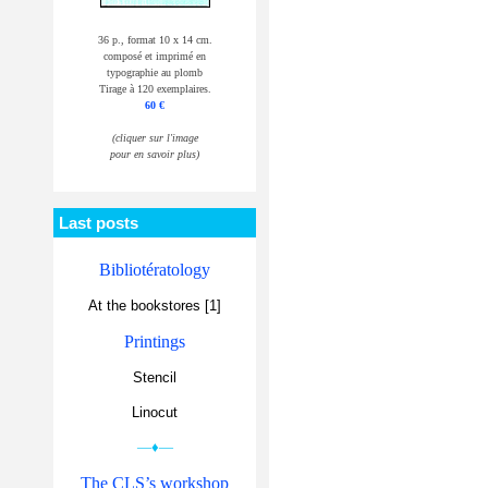
36 p., format 10 x 14 cm.
composé et imprimé en
typographie au plomb
Tirage à 120 exemplaires.
60 €
(cliquer sur l'image
pour en savoir plus)
Last posts
Bibliotératology
At the bookstores [1]
Printings
Stencil
Linocut
—♦—
The CLS’s workshop