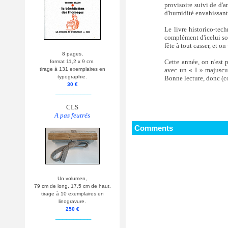
provisoire suivi de d'
d'humidité envahissant
Le livre historico-te
complément d'icelui sou
fête à tout casser, et o
8 pages,
Cette année, on n'est 
format 11,2 x 9 cm.
avec un « I » majuscul
tirage à 131 exemplaires en
typographie.
Bonne lecture, donc (co
30 €
__________
CLS
A pas feutrés
Comments
Un volumen,
79 cm de long, 17,5 cm de haut.
tirage à 10 exemplaires en
linogravure.
250 €
__________