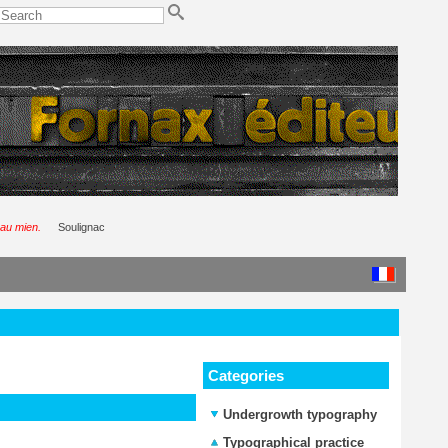
 au mien.
Soulignac
Categories
Undergrowth typography
Typographical practice