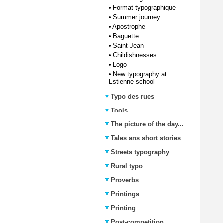
•
Format typographique
•
Summer journey
•
Apostrophe
•
Baguette
•
Saint-Jean
•
Childishnesses
•
Logo
•
New typography at
Estienne school
Typo des rues
Tools
The picture of the day...
Tales ans short stories
Streets typography
Rural typo
Proverbs
Printings
Printing
Post-competition