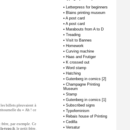
•
Letterpress for beginners
•
Blains printing museum
•
A post card
•
A post card
•
Marabouts from A to D
•
Treading
•
Visit to Bannes
•
Homework
•
Curving machine
•
Haas and Frutiger
•
K crossed out
•
Word stamp
•
Hatching
•
Gutenberg in comics [2]
•
Champagne Printing
Museum
•
Stamp
•
Gutenberg in comics [1]
 les billets pleuvaient à
•
Subscribed signs
 ritournelle du « Ah ! ce
•
Typofeminism
•
Rebais house of Printing
•
Cedilla
t frère, par exemple. Ce
•
Versatur
ls-typo.fr
, le petit frère.