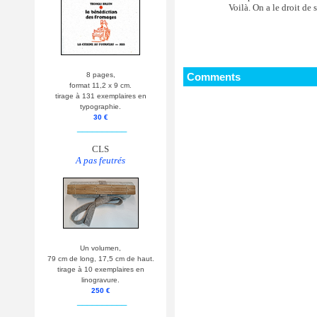
Voilà. On a le droit de 
Comments
8 pages,
format 11,2 x 9 cm.
tirage à 131 exemplaires en
typographie.
30 €
__________
CLS
A pas feutrés
Un volumen,
79 cm de long, 17,5 cm de haut.
tirage à 10 exemplaires en
linogravure.
250 €
__________