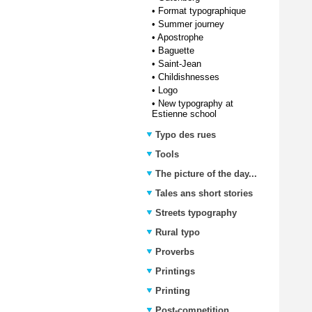
•
Format typographique
•
Summer journey
•
Apostrophe
•
Baguette
•
Saint-Jean
•
Childishnesses
•
Logo
•
New typography at
Estienne school
Typo des rues
Tools
The picture of the day...
Tales ans short stories
Streets typography
Rural typo
Proverbs
Printings
Printing
Post-competition