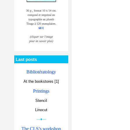
36 p., format 10 x 14 cm.
composé et imprimé en
typographie au plomb
Tirage à 120 exemplaires.
60 €
(cliquer sur l'image
pour en savoir plus)
Last posts
Bibliotératology
At the bookstores [1]
Printings
Stencil
Linocut
—♦—
The CLS’s workshop