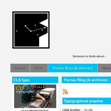
Sentence to think about :
Log in
Files
Fornax Blog (& archives)
News
CLS typo
Fornax Blog (& archives) -
Typographical practice
Little brother
- by
cls
CLS'S PROFESSIONAL