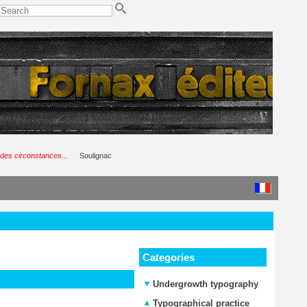
 des circonstances...
Soulignac
Categories
Undergrowth typography
Typographical practice