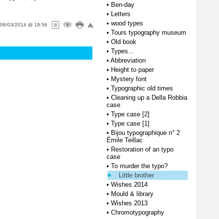
•
Ben-day
•
Letters
•
wood types
06/03/2014 @ 19:56
•
Tours typography museum
•
Old book
•
Types...
•
Abbreviation
•
Height to paper
•
Mystery font
•
Typographic old times
•
Cleaning up a Della Robbia
case
•
Type case [2]
•
Type case [1]
•
Bijou typographique n° 2
Émile Teillac
•
Restoration of an typo
case
•
To murder the typo?
Little brother
•
Wishes 2014
•
Mould & library
•
Wishes 2013
•
Chromotypography