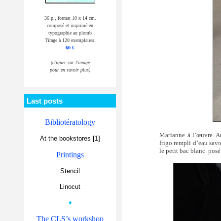
36 p., format 10 x 14 cm.
composé et imprimé en
typographie au plomb
Tirage à 120 exemplaires.
60 €
(cliquer sur l'image
pour en savoir plus)
Last posts
Bibliotératology
Marianne à l’œuvre. Ar
At the bookstores [1]
frigo rempli d’eau savo
le petit bac blanc posé 
Printings
Stencil
Linocut
—♦—
The CLS’s workshop