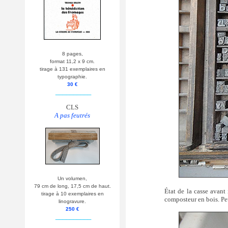
8 pages,
format 11,2 x 9 cm.
tirage à 131 exemplaires en
typographie.
30 €
__________
CLS
A pas feutrés
Un volumen,
79 cm de long, 17,5 cm de haut.
État de la casse avant 
tirage à 10 exemplaires en
composteur en bois. Peti
linogravure.
250 €
__________