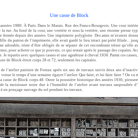
Une casse de Block
années 1980. À Paris. Dans le Marais. Rue des Francs-Bourgeois. Une cour intérie
e la rue. Au fond de la cour, une verrière et sous la verrière, une énorme presse ty
ie fermée depuis des années. Une imprimerie polyglotte. Des amis m’avaient donn
ille du patron de l’imprimerie, elle avait gardé le lieu intact par piété filiale... ju
e adorable, triste d’être obligée de se séparer de cet encombrant trésor qu’elle av
, moi, pour acheter ce que je pouvais, ce qui restait après le passage des copains. A
e. Je repartis avec quelques casses et une agrafeuse à cheval 1930. Parmi ces casse
une de Block étroit corps 28 et 72, seulement les capitales.
de l’atelier parisien de Fornax après six ans de travaux suivis deux ans d’inactivi
 venue le temps d’une semaine égayer l’atelier. Que faire, et lui faire faire ? On va 
La casse de Block corps 48. Outre la poussière historique des années 1930, pieu
 de la moisissure noire due à l’humidité de l’atelier avant travaux saupoudrée 
 à un ponçage sauvage du sol pendant les travaux.