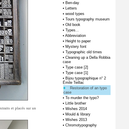
•
Ben-day
•
Letters
•
wood types
•
Tours typography museum
•
Old book
•
Types...
•
Abbreviation
•
Height to paper
•
Mystery font
•
Typographic old times
•
Cleaning up a Della Robbia
case
•
Type case [2]
•
Type case [1]
•
Bijou typographique n° 2
Émile Teillac
Restoration of an typo
case
•
To murder the typo?
•
Little brother
xtraits et placés sur un
•
Wishes 2014
•
Mould & library
•
Wishes 2013
•
Chromotypography