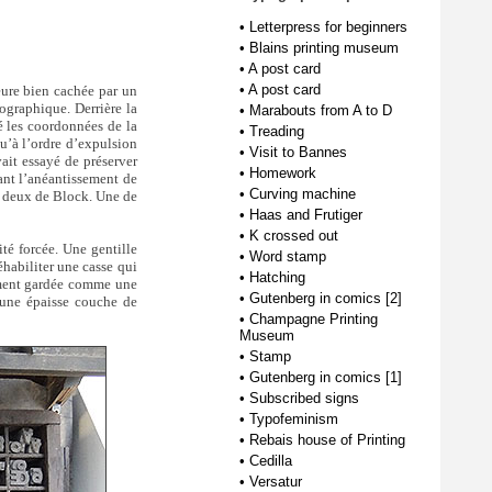
•
Letterpress for beginners
•
Blains printing museum
•
A post card
•
A post card
ure bien cachée par un
pographique. Derrière la
•
Marabouts from A to D
é les coordonnées de la
•
Treading
squ’à l’ordre d’expulsion
•
Visit to Bannes
ait essayé de préserver
•
Homework
vant l’anéantissement de
•
Curving machine
s, deux de Block. Une de
•
Haas and Frutiger
•
K crossed out
té forcée. Une gentille
•
Word stamp
réhabiliter une casse qui
•
Hatching
sement gardée comme une
•
Gutenberg in comics [2]
d’une épaisse couche de
•
Champagne Printing
Museum
•
Stamp
•
Gutenberg in comics [1]
•
Subscribed signs
•
Typofeminism
•
Rebais house of Printing
•
Cedilla
•
Versatur