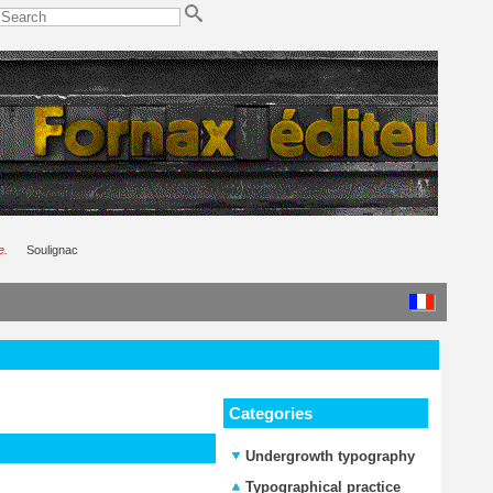
e.
Soulignac
Categories
Undergrowth typography
Typographical practice