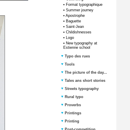
•
Format typographique
•
Summer journey
•
Apostrophe
•
Baguette
•
Saint-Jean
•
Childishnesses
•
Logo
•
New typography at
Estienne school
Typo des rues
Tools
The picture of the day...
Tales ans short stories
Streets typography
Rural typo
Proverbs
Printings
Printing
Post-competition