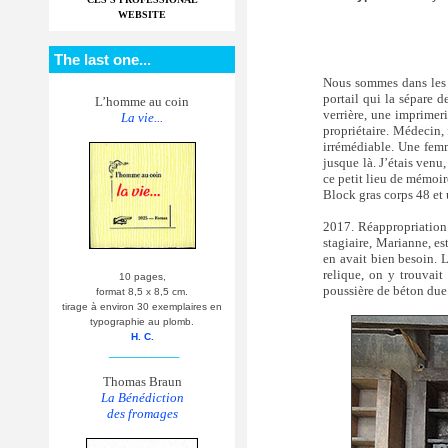
WEBSITE
The last one...
Nous sommes dans les 
portail qui la sépare d
L’homme au coin
verrière, une imprimer
La vie...
propriétaire. Médecin, f
irrémédiable. Une femm
jusque là. J’étais venu
ce petit lieu de mémoir
Block gras corps 48 et 
2017. Réappropriation 
stagiaire, Marianne, est
en avait bien besoin. 
relique, on y trouvait
10 pages,
poussière de béton due
format 8,5 x 8,5 cm.
tirage à environ 30 exemplaires en
typographie au plomb.
H. C.
__________
Thomas Braun
La Bénédiction
des fromages