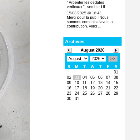
" Arpenter les dédales
verticaux " , semble-t-il ... ...
15/08/2025 @ 16:43
Merci pour la pub ! Nous
sommes contents d'avoir ta
contribution. Voici ...
Archives
August 2026
>>
S
M
T
W
T
F
S
01
02
03
04
05
06
07
08
09
10
11
12
13
14
15
16
17
18
19
20
21
22
23
24
25
26
27
28
29
30
31