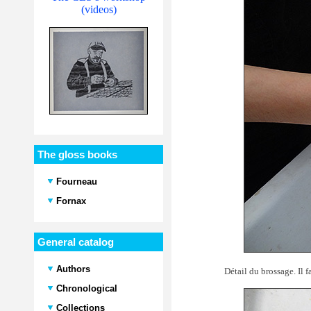
(videos)
The gloss books
Fourneau
Fornax
General catalog
Authors
Détail du brossage. Il fa
Chronological
Collections