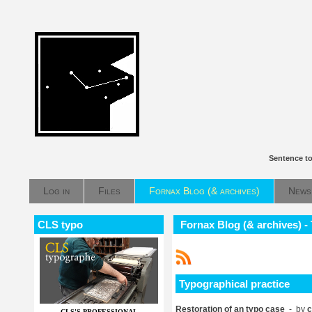
Sentence to
Log in
Files
Fornax Blog (& archives)
News
CLS typo
Fornax Blog (& archives) -
Typographical practice
Restoration of an typo case
- by
c
CLS'S PROFESSIONAL