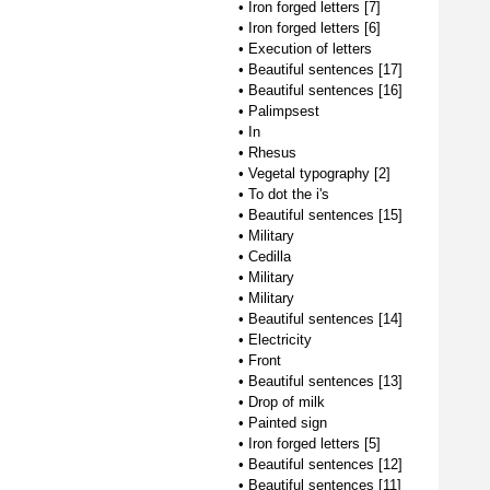
•
Iron forged letters [7]
•
Iron forged letters [6]
•
Execution of letters
•
Beautiful sentences [17]
•
Beautiful sentences [16]
•
Palimpsest
•
In
•
Rhesus
•
Vegetal typography [2]
•
To dot the i's
•
Beautiful sentences [15]
•
Military
•
Cedilla
•
Military
•
Military
•
Beautiful sentences [14]
•
Electricity
•
Front
•
Beautiful sentences [13]
•
Drop of milk
•
Painted sign
•
Iron forged letters [5]
•
Beautiful sentences [12]
•
Beautiful sentences [11]