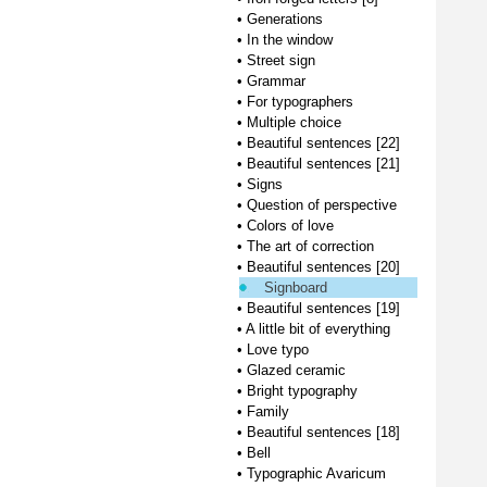
•
Generations
•
In the window
•
Street sign
•
Grammar
•
For typographers
•
Multiple choice
•
Beautiful sentences [22]
•
Beautiful sentences [21]
•
Signs
•
Question of perspective
•
Colors of love
•
The art of correction
•
Beautiful sentences [20]
Signboard
•
Beautiful sentences [19]
•
A little bit of everything
•
Love typo
•
Glazed ceramic
•
Bright typography
•
Family
•
Beautiful sentences [18]
•
Bell
•
Typographic Avaricum