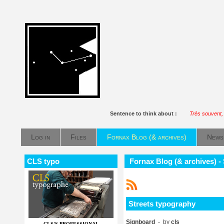
Sentence to think about :
Très souvent, e
Log in
Files
Fornax Blog (& archives)
News
CLS typo
Fornax Blog (& archives) -
Streets typography
Signboard
- by
cls
CLS'S PROFESSIONAL