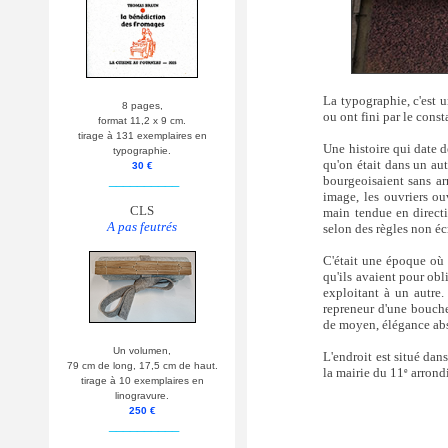
La typographie, c'est 
8 pages,
ou ont fini par le const
format 11,2 x 9 cm.
tirage à 131 exemplaires en
Une histoire qui date d
typographie.
qu'on était dans un au
30 €
__________
bourgeoisaient sans arr
image, les ouvriers o
CLS
main tendue en directi
A pas feutrés
selon des règles non écr
C'était une époque où l
qu'ils avaient pour ob
exploitant à un autre.
repreneur d'une bouche
de moyen, élégance abs
Un volumen,
L'endroit est situé dan
79 cm de long, 17,5 cm de haut.
la mairie du 11
arrondi
e
tirage à 10 exemplaires en
linogravure.
250 €
__________