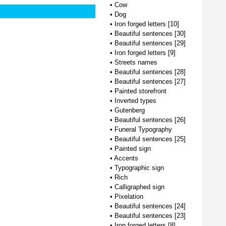
•
Cow
•
Dog
•
Iron forged letters [10]
•
Beautiful sentences [30]
•
Beautiful sentences [29]
•
Iron forged letters [9]
•
Streets names
•
Beautiful sentences [28]
•
Beautiful sentences [27]
•
Painted storefront
•
Inverted types
•
Gutenberg
•
Beautiful sentences [26]
•
Funeral Typography
•
Beautiful sentences [25]
•
Painted sign
•
Accents
•
Typographic sign
•
Rich
•
Calligraphed sign
•
Pixelation
•
Beautiful sentences [24]
•
Beautiful sentences [23]
•
Iron forged letters [8]