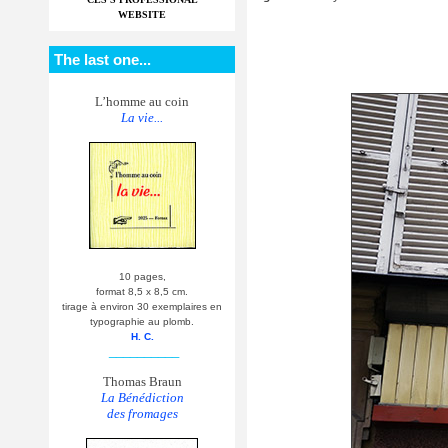
WEBSITE
The last one...
L’homme au coin
La vie...
10 pages,
format 8,5 x 8,5 cm.
tirage à environ 30 exemplaires en
typographie au plomb.
H. C.
__________
Thomas Braun
La Bénédiction
des fromages