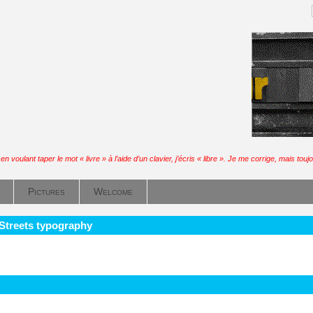
n voulant taper le mot « livre » à l’aide d’un clavier, j’écris « libre ». Je me corrige, mais toujo
Pictures
Welcome
 Streets typography