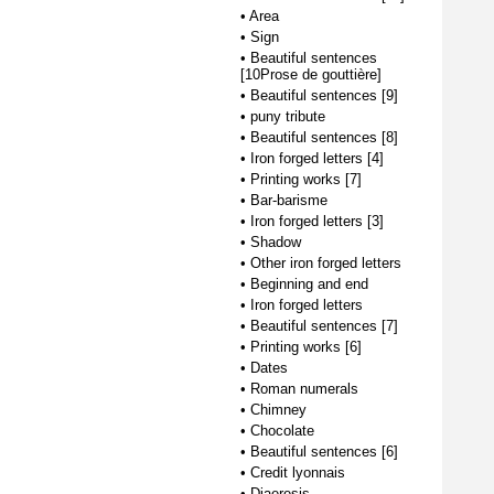
•
Area
•
Sign
•
Beautiful sentences
[10Prose de gouttière]
•
Beautiful sentences [9]
•
puny tribute
•
Beautiful sentences [8]
•
Iron forged letters [4]
•
Printing works [7]
•
Bar-barisme
•
Iron forged letters [3]
•
Shadow
•
Other iron forged letters
•
Beginning and end
•
Iron forged letters
•
Beautiful sentences [7]
•
Printing works [6]
•
Dates
•
Roman numerals
•
Chimney
•
Chocolate
•
Beautiful sentences [6]
•
Credit lyonnais
•
Diaeresis