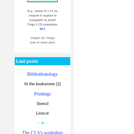
36 p., format 10 x 14 cm.
composé et imprimé en
typographie au plomb
Tirage à 120 exemplaires.
60 €
(cliquer sur l'image
pour en savoir plus)
Last posts
Bibliotératology
At the bookstores [1]
Printings
Stencil
Linocut
—♦—
The CLS’s workshop