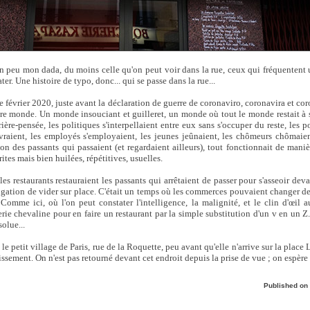
un peu mon dada, du moins celle qu'on peut voir dans la rue, ceux qui fréquentent u
ater. Une histoire de typo, donc... qui se passe dans la rue...
e février 2020, juste avant la déclaration de guerre de coronaviro, coronavira et coro
tre monde. Un monde insouciant et guilleret, un monde où tout le monde restait à 
ière-pensée, les politiques s'interpellaient entre eux sans s'occuper du reste, les po
uvraient, les employés s'employaient, les jeunes jeûnaient, les chômeurs chômaie
on des passants qui passaient (et regardaient ailleurs), tout fonctionnait de maniè
ites mais bien huilées, répétitives, usuelles.
es restaurants restauraient les passants qui arrêtaient de passer pour s'asseoir deva
ligation de vider sur place. C'était un temps où les commerces pouvaient changer de
 Comme ici, où l'on peut constater l'intelligence, la malignité, et le clin d'œil 
rie chevaline pour en faire un restaurant par la simple substitution d'un v en un
olue...
s le petit village de Paris, rue de la Roquette, peu avant qu'elle n'arrive sur la plac
ssement. On n'est pas retourné devant cet endroit depuis la prise de vue ; on espère 
Published on