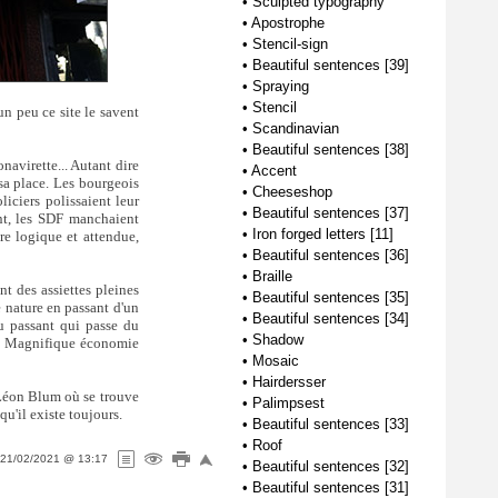
•
Sculpted typography
•
Apostrophe
•
Stencil-sign
•
Beautiful sentences [39]
•
Spraying
•
Stencil
n peu ce site le savent
•
Scandinavian
•
Beautiful sentences [38]
navirette... Autant dire
•
Accent
sa place. Les bourgeois
•
Cheeseshop
liciers polissaient leur
•
Beautiful sentences [37]
nt, les SDF manchaient
•
Iron forged letters [11]
re logique et attendue,
•
Beautiful sentences [36]
•
Braille
nt des assiettes pleines
•
Beautiful sentences [35]
 nature en passant d'un
•
Beautiful sentences [34]
au passant qui passe du
•
Shadow
 Z. Magnifique économie
•
Mosaic
•
Hairdersser
e Léon Blum où se trouve
•
Palimpsest
qu'il existe toujours.
•
Beautiful sentences [33]
•
Roof
21/02/2021 @ 13:17
•
Beautiful sentences [32]
•
Beautiful sentences [31]