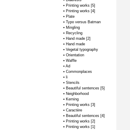
•
Printing works [5]
•
Printing works [4]
•
Plate
•
Typo versus Batman
•
Mingling
•
Recycling
•
Hand made [2]
•
Hand made
•
Vegetal typography
•
Orientation
•
Waffle
•
Ad
•
Commonplaces
•
li
•
Stencils
•
Beautiful sentences [5]
•
Neighborhood
•
Kerning
•
Printing works [3]
•
Caractère
•
Beautiful sentences [4]
•
Printing works [2]
•
Printing works [1]