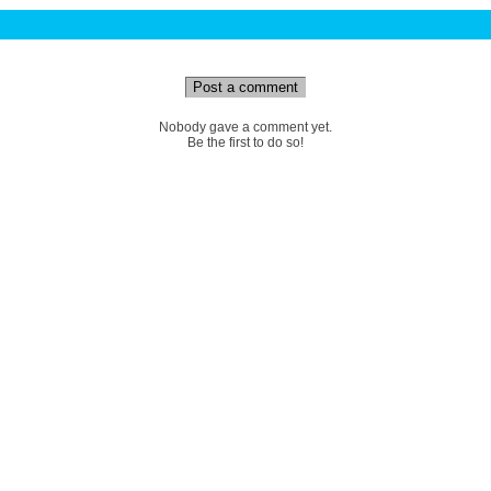
Post a comment
Nobody gave a comment yet.
Be the first to do so!