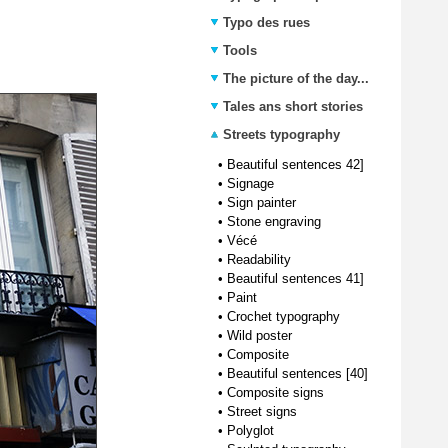
Typo des rues
Tools
The picture of the day...
Tales ans short stories
Streets typography
•
Beautiful sentences 42]
•
Signage
•
Sign painter
•
Stone engraving
•
Vécé
•
Readability
•
Beautiful sentences 41]
•
Paint
•
Crochet typography
•
Wild poster
•
Composite
•
Beautiful sentences [40]
•
Composite signs
•
Street signs
•
Polyglot