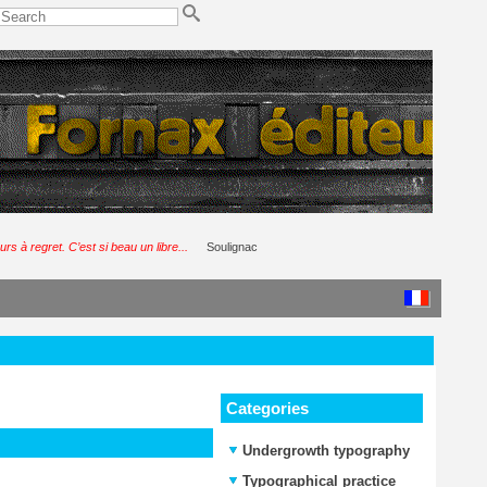
urs à regret. C’est si beau un libre...
Soulignac
Categories
Undergrowth typography
Typographical practice