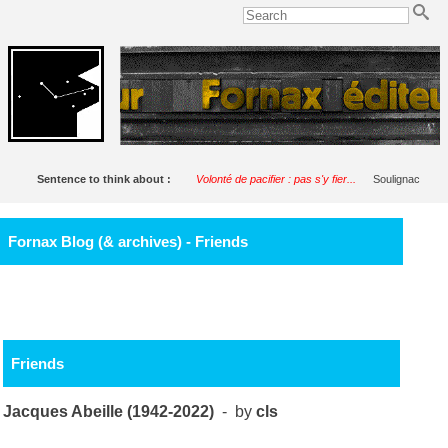
Sentence to think about :
Volonté de pacifier : pas s'y fier...
Soulignac
Fornax Blog (& archives) - Friends
Friends
Jacques Abeille (1942-2022)
- by
cls