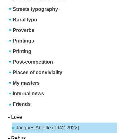
Streets typography
Rural typo
Proverbs
Printings
Printing
Post-competition
Places of conviviality
My masters
Internal news
Friends
•
Love
Jacques Abeille (1942-2022)
•
Rebus