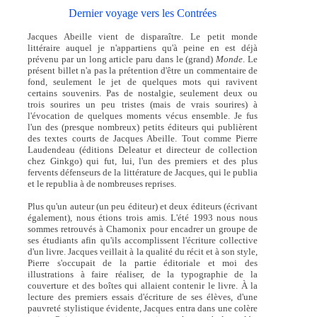
Dernier voyage vers les Contrées
Jacques Abeille vient de disparaître. Le petit monde
littéraire auquel je n'appartiens qu'à peine en est déjà
prévenu par un long article paru dans le (grand)
Monde
. Le
présent billet n'a pas la prétention d'être un commentaire de
fond, seulement le jet de quelques mots qui ravivent
certains souvenirs. Pas de nostalgie, seulement deux ou
trois sourires un peu tristes (mais de vrais sourires) à
l'évocation de quelques moments vécus ensemble. Je fus
l'un des (presque nombreux) petits éditeurs qui publièrent
des textes courts de Jacques Abeille. Tout comme Pierre
Laudendeau (éditions Deleatur et directeur de collection
chez Ginkgo) qui fut, lui, l'un des premiers et des plus
fervents défenseurs de la littérature de Jacques, qui le publia
et le republia à de nombreuses reprises.
Plus qu'un auteur (un peu éditeur) et deux éditeurs (écrivant
également), nous étions trois amis. L'été 1993 nous nous
sommes retrouvés à Chamonix pour encadrer un groupe de
ses étudiants afin qu'ils accomplissent l'écriture collective
d'un livre. Jacques veillait à la qualité du récit et à son style,
Pierre s'occupait de la partie éditoriale et moi des
illustrations à faire réaliser, de la typographie de la
couverture et des boîtes qui allaient contenir le livre. À la
lecture des premiers essais d'écriture de ses élèves, d'une
pauvreté stylistique évidente, Jacques entra dans une colère