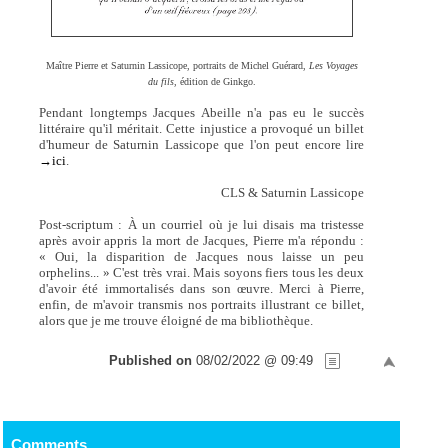
Maître Pierre et Saturnin Lassicope, portraits de Michel Guérard,
Les Voyages
du fils,
édition de Ginkgo.
Pendant longtemps Jacques Abeille n'a pas eu le succès
littéraire qu'il méritait. Cette injustice a provoqué un billet
d'humeur de Saturnin Lassicope que l'on peut encore lire
→ici
.
CLS & Saturnin Lassicope
Post-scriptum : À un courriel où je lui disais ma tristesse
après avoir appris la mort de Jacques, Pierre m'a répondu :
« Oui, la disparition de Jacques nous laisse un peu
orphelins... » C'est très vrai. Mais soyons fiers tous les deux
d'avoir été immortalisés dans son œuvre. Merci à Pierre,
enfin, de m'avoir transmis nos portraits illustrant ce billet,
alors que je me trouve éloigné de ma bibliothèque.
Published on
08/02/2022 @ 09:49
Comments