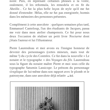
noire. Puis, en reprenant certaines phrases à la volée,
oralement, il les reformula, les remodela et en fit du
Abeille... Ce fut la plus belle leçon de style qu'il me fut
donné d'entendre. Hélas, elle ne fut pas enregistrée, hormis
dans les mémoires des personnes présentes.
Complément à cette anecdote : quelques semaines plus tard,
Emmanuel Canteloup, l'un des étudiants de Jacques, passa
me voir dans mon atelier champenois. Ce fut pour nous
deux l'occasion de réaliser un petit livre
Nocturne
dont
j'étais l'auteur et lui l'illustrateur.
Pierre Laurendeau et moi avons eu l'insigne honneur de
devenir des personnages (certes mineurs, mais tout de
même !) du cycle des Contrées. Ce fut dans la nouvelle « Le
notaire et le typographe » des
Voyages du fils
. Laurendeau
sous la figure du notaire maître Pierre et moi sous celle du
typographe Saturnin Lassicope. Le prénom du personnage
s'explique de lui-même dans son rapport avec le plomb et le
patronyme, dans une anecdote déjà relatée
→ici
.