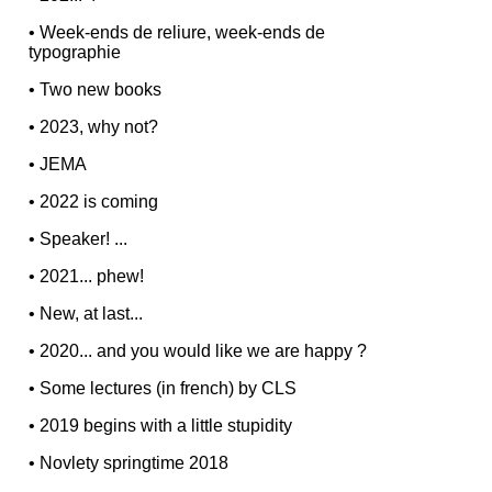
•
Week-ends de reliure, week-ends de
typographie
•
Two new books
•
2023, why not?
•
JEMA
•
2022 is coming
•
Speaker! ...
•
2021... phew!
•
New, at last...
•
2020... and you would like we are happy ?
•
Some lectures (in french) by CLS
•
2019 begins with a little stupidity
•
Novlety springtime 2018