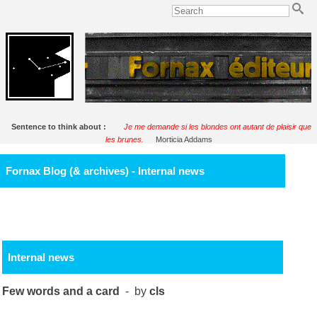
Sentence to think about :
Je me demande si les blondes ont autant de plaisir que
les brunes.
Morticia Addams
Fornax Blog (& archives) - Internal news
Internal news
Few words and a card
- by
cls