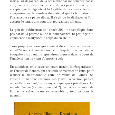
mais aussi dégageant de la sensualité par son toucher, par sa
vue, par son odeur, par le son de ses pages tournées, on
accepte que la légèreté et la fragilité de la chose créée soit
compensée par la lourdeur du matériel qui l'a fait naître. Et
l'on accepte sa peine dès qu'il s'agit de le déplacer, et l'on
accepte le temps pris pour tout réorganiser, ailleurs.
Le peu de publication de l'année 2024 ne s'explique donc
pas par de la paresse ou de la nonchalance, ni par l'âge qui
commence à martyriser le corps du créateur...
Trois projets en cours qui auraient dû voir leur achèvement
en 2024 ont été momentanément bloqués pour les raisons
évoquées plus haut. Ils reprendront vigueur dans le cours de
l'année si rien ne vient s'opposer à cela.
En attendant, on a cessé un court instant la réorganisation
de l'atelier de Bannes qui accueille le matériel de Paris, pour
réaliser la traditionnelle carte de vœux de Fornax. Sa
version numérique est sous vos yeux. Sa version papier,
sensuelle à souhait, est envoyée à quelques privilégiés. Le
monde change (en bien ? en mal ?), les cartes de vœux de
Fornax se suivent sans se ressembler ; tout va pour le
mieux...