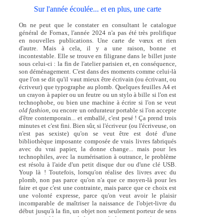
Sur l'année écoulée... et en plus, une carte
On ne peut que le constater en consultant le catalogue
général de Fornax, l'année 2024 n'a pas été très prolifique
en nouvelles publications. Une carte de vœux et rien
d'autre. Mais à cela, il y a une raison, bonne et
incontestable. Elle se trouve en filigrane dans le billet juste
sous celui-ci : la fin de l'atelier parisien et, en conséquence,
son déménagement. C'est dans des moments comme celui-là
que l'on se dit qu'il vaut mieux être écrivain (ou écrivant, ou
écriveur) que typographe au plomb. Quelques feuilles A4 et
un crayon à papier ou un feutre ou un stylo à bille si l'on est
technophobe, ou bien une machine à écrire si l'on se veut
old fashion,
ou encore un ordurateur portable si l'on accepte
d'être contemporain... et emballé, c'est pesé ! Ça prend trois
minutes et c'est fini. Bien sûr, si l'écriveur (ou l'écriveuse, on
n'est pas sexiste) qu'on se veut être est doté d'une
bibliothèque imposante composée de vrais livres fabriqués
avec du vrai papier, la donne change... mais pour les
technophiles, avec la numérisation à outrance, le problème
est résolu à l'aide d'un petit disque dur ou d'une clé USB.
Youp là ! Toutefois, lorsqu'on réalise des livres avec du
plomb, non pas parce qu'on n'a que ce moyen-là pour les
faire et que c'est une contrainte, mais parce que ce choix est
une volonté expresse, parce qu'on veut avoir le plaisir
incomparable de maîtriser la naissance de l'objet-livre du
début jusqu'à la fin, un objet non seulement porteur de sens