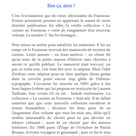
Ben ça, alors !
C'est l'exclamation que de vieux aficionados du Fourneau-
Fornax pourraient pousser en apprenant la nature de notre
dernière publication. En effet, la vieille collection « La
cuisine au Fourneau » vient de s'augmenter d'un nouveau
volume. Le numéro 5. Sur les fromages...
Petit retour en arrière pour rafraîchir les mémoires. Il fut un
temps où le Fourneau recevait des manuscrits de recettes du
cuisine. Leurs auteurs – ou leurs autrices – ne s'étant fié
qu'au nom de la petite maison d'édition sans chercher à
savoir ce qu'elle publiait. Le manuscrit était renvoyé, ou
pas, et voila tout, c'en était fini avec la méprise. Mais l'idée
d'utiliser cette méprise pour en faire quelque chose germa
dans la cervelle point encore trop gâtée de l'éditeur-
typographe. L'occasion fut trouvée en 1993 grâce à feu
Jean-Jaques Lefrère qui lui proposa un texticulet de Laurent
Tailhade, bon vivant s'il en fut :
Salade toulousaine
. La
collection « La cuisine au Fourneau » était née. Il ne fallait
toutefois pas que cette nouvelle collection envahisse le
terrain fournaldien ; décision fut donc prise de ne
l'augmenter d'un volume que tous les trois ans, délai qu'il
sembla raisonnable de choisir pour ne pas devenir un
éditeur culinaire ; aussi de ne choisir que des auteurs
littéraires. En 1996 parut l'
Éloge de l'échalote
de Parick
Boman, écrivain voyageur et gourmand ; puis ce fut le tour