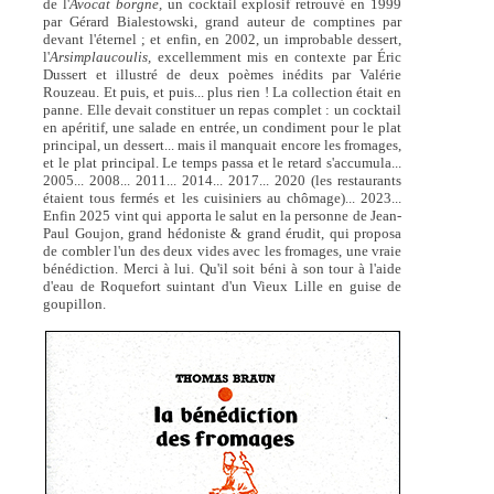
de l'
Avocat borgne,
un cocktail explosif retrouvé en 1999
par Gérard Bialestowski, grand auteur de comptines par
devant l'éternel ; et enfin, en 2002, un improbable dessert,
l'
Arsimplaucoulis,
excellemment mis en contexte par Éric
Dussert et illustré de deux poèmes inédits par Valérie
Rouzeau. Et puis, et puis... plus rien ! La collection était en
panne. Elle devait constituer un repas complet : un cocktail
en apéritif, une salade en entrée, un condiment pour le plat
principal, un dessert... mais il manquait encore les fromages,
et le plat principal. Le temps passa et le retard s'accumula...
2005... 2008... 2011... 2014... 2017... 2020 (les restaurants
étaient tous fermés et les cuisiniers au chômage)... 2023...
Enfin 2025 vint qui apporta le salut en la personne de Jean-
Paul Goujon, grand hédoniste & grand érudit, qui proposa
de combler l'un des deux vides avec les fromages, une vraie
bénédiction. Merci à lui. Qu'il soit béni à son tour à l'aide
d'eau de Roquefort suintant d'un Vieux Lille en guise de
goupillon.