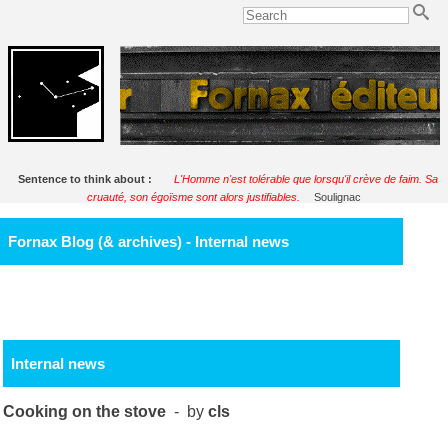
Sentence to think about :
L'Homme n'est tolérable que lorsqu'il crève de faim. Sa
cruauté, son égoïsme sont alors justifiables.
Soulignac
Fornax Blog (& archives) - Internal news
Internal news
Cooking on the stove
- by
cls