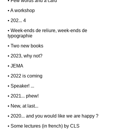
•
Few words and a card
•
A workshop
•
202... 4
•
Week-ends de reliure, week-ends de
typographie
•
Two new books
•
2023, why not?
•
JEMA
•
2022 is coming
•
Speaker! ...
•
2021... phew!
•
New, at last...
•
2020... and you would like we are happy ?
•
Some lectures (in french) by CLS