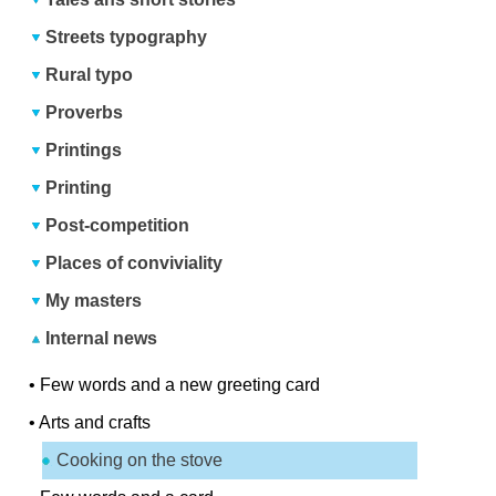
Streets typography
Rural typo
Proverbs
Printings
Printing
Post-competition
Places of conviviality
My masters
Internal news
•
Few words and a new greeting card
•
Arts and crafts
Cooking on the stove