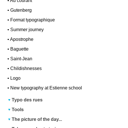
•
Au courant
•
Gutenberg
•
Format typographique
•
Summer journey
•
Apostrophe
•
Baguette
•
Saint-Jean
•
Childishnesses
•
Logo
•
New typography at Estienne school
Typo des rues
Tools
The picture of the day...