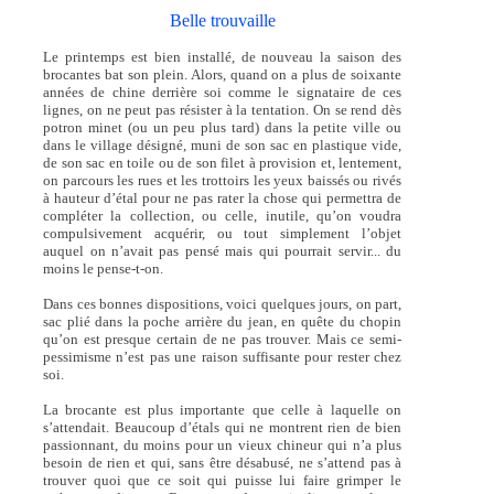
Belle trouvaille
Le printemps est bien installé, de nouveau la saison des
brocantes bat son plein. Alors, quand on a plus de soixante
années de chine derrière soi comme le signataire de ces
lignes, on ne peut pas résister à la tentation. On se rend dès
potron minet (ou un peu plus tard) dans la petite ville ou
dans le village désigné, muni de son sac en plastique vide,
de son sac en toile ou de son filet à provision et, lentement,
on parcours les rues et les trottoirs les yeux baissés ou rivés
à hauteur d’étal pour ne pas rater la chose qui permettra de
compléter la collection, ou celle, inutile, qu’on voudra
compulsivement acquérir, ou tout simplement l’objet
auquel on n’avait pas pensé mais qui pourrait servir... du
moins le pense-t-on.
Dans ces bonnes dispositions, voici quelques jours, on part,
sac plié dans la poche arrière du jean, en quête du chopin
qu’on est presque certain de ne pas trouver. Mais ce semi-
pessimisme n’est pas une raison suffisante pour rester chez
soi.
La brocante est plus importante que celle à laquelle on
s’attendait. Beaucoup d’étals qui ne montrent rien de bien
passionnant, du moins pour un vieux chineur qui n’a plus
besoin de rien et qui, sans être désabusé, ne s’attend pas à
trouver quoi que ce soit qui puisse lui faire grimper le