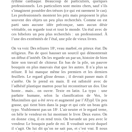
rythme cardiaque. Beaucoup de particuliers, quelques
professionnels. Les particuliers sont moins chers, sauf s’ils
s’imaginent posséder des trésors (ce qui est rarement le cas).
Les professionnels montent les prix mais proposent le plus
souvent des objets un peu plus recherchés. Comme on est
parti sans aucune idée préconçue, sans aucun désir
véritable, on regarde tout et tout le monde. Un étal avec de
ces bibelots un peu plus recherchés : un professionnel. À
l’une des extrémités de l’étal, une pile de vieux livres.
On va voir. Des reliures 18
, veau marbré, en piteux état. Du
e
religieux. Pas de quoi hausser un sourcil qui démontrerait
un début d’intérêt. On les regarde un par un, histoire de bien
faire son travail de chineur. En bas de la pile, un pauvre
bouquin en plus mauvais état que les autres. Il n’a plus sa
reliure. Il lui manque même les premiers et les derniers
feuillets. Le regard glisse dessus ; il devrait passer mais il
s’arrête. On le prend en main. Il est rafistolé avec de
l’adhésif plastique marron pour lui reconstituer un dos. Une
honte... mais... on ouvre. Texte en latin. La typo : une
parfaite humane, selon la classification de Vox, le
Maximilien qui a été revu et augmenté par l’ATypI. Un peu
grasse, qui tient bien dans la page et qui crée un beau gris
typo. Visiblement pas un 18
. L’air neutre et le regard terne,
e
on hèle le vendeur en lui montrant le livre. Deux euros. On
en donne cinq, il en rend trois. On bavarde un peu avec le
vendeur. Le bouquin parle de roi. Il voudrait savoir duquel
il s’agit. On lui dit qu’on ne sait pas, et c’est vrai. Il nous