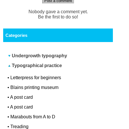
Post a comment
Nobody gave a comment yet.
Be the first to do so!
Categories
Undergrowth typography
Typographical practice
•
Letterpress for beginners
•
Blains printing museum
•
A post card
•
A post card
•
Marabouts from A to D
•
Treading