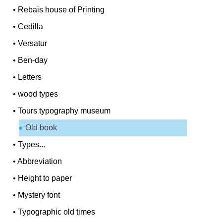
•
Rebais house of Printing
•
Cedilla
•
Versatur
•
Ben-day
•
Letters
•
wood types
•
Tours typography museum
Old book
•
Types...
•
Abbreviation
•
Height to paper
•
Mystery font
•
Typographic old times