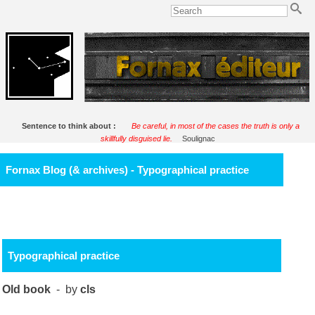
Sentence to think about :
Be careful, in most of the cases the truth is only a
skillfully disguised lie.
Soulignac
Fornax Blog (& archives) - Typographical practice
Typographical practice
Old book
- by
cls