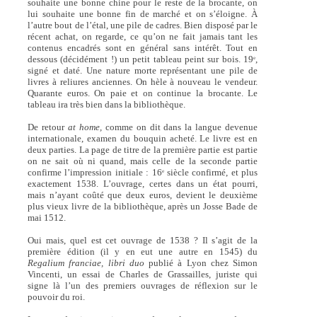
souhaite une bonne chine pour le reste de la brocante, on
lui souhaite une bonne fin de marché et on s’éloigne. À
l’autre bout de l’étal, une pile de cadres. Bien disposé par le
récent achat, on regarde, ce qu’on ne fait jamais tant les
contenus encadrés sont en général sans intérêt. Tout en
dessous (décidément !) un petit tableau peint sur bois. 19
,
e
signé et daté. Une nature morte représentant une pile de
livres à reliures anciennes. On hèle à nouveau le vendeur.
Quarante euros. On paie et on continue la brocante. Le
tableau ira très bien dans la bibliothèque.
De retour
at home,
comme on dit dans la langue devenue
internationale, examen du bouquin acheté. Le livre est en
deux parties. La page de titre de la première partie est partie
on ne sait où ni quand, mais celle de la seconde partie
confirme l’impression initiale : 16
siècle confirmé, et plus
e
exactement 1538. L’ouvrage, certes dans un état pourri,
mais n’ayant coûté que deux euros, devient le deuxième
plus vieux livre de la bibliothèque, après un Josse Bade de
mai 1512.
Oui mais, quel est cet ouvrage de 1538 ? Il s’agit de la
première édition (il y en eut une autre en 1545) du
Regalium franciae, libri duo
publié à Lyon chez Simon
Vincenti, un essai de Charles de Grassailles, juriste qui
signe là l’un des premiers ouvrages de réflexion sur le
pouvoir du roi.