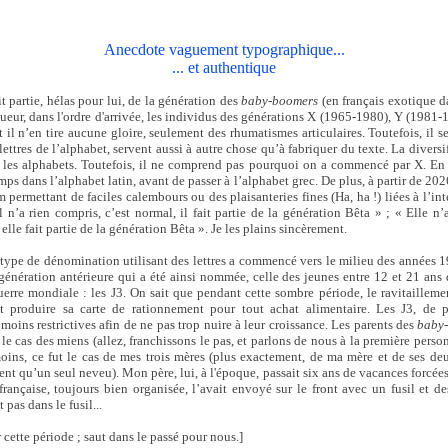
Anecdote vaguement typographique...
... et authentique
it partie, hélas pour lui, de la génération des
baby-boomers
(en français exotique da
eur, dans l'ordre d'arrivée, les individus des générations X (1965-1980), Y (1981-
 il n’en tire aucune gloire, seulement des rhumatismes articulaires. Toutefois, il s
ttres de l’alphabet, servent aussi à autre chose qu’à fabriquer du texte. La diversifi
r les alphabets. Toutefois, il ne comprend pas pourquoi on a commencé par X. E
emps dans l’alphabet latin, avant de passer à l’alphabet grec. De plus, à partir de 202
 permettant de faciles calembours ou des plaisanteries fines (Ha, ha !) liées à l’inte
n’a rien compris, c’est normal, il fait partie de la génération Bêta » ; « Elle n’
 elle fait partie de la génération Bêta ». Je les plains sincèrement.
type de dénomination utilisant des lettres a commencé vers le milieu des années 196
énération antérieure qui a été ainsi nommée, celle des jeunes entre 12 et 21 ans
rre mondiale : les J3. On sait que pendant cette sombre période, le ravitaillemen
 produire sa carte de rationnement pour tout achat alimentaire. Les J3, de p
 moins restrictives afin de ne pas trop nuire à leur croissance. Les parents des
baby
 le cas des miens (allez, franchissons le pas, et parlons de nous à la première person
ns, ce fut le cas de mes trois mères (plus exactement, de ma mère et de ses deu
ient qu’un seul neveu). Mon père, lui, à l'époque, passait six ans de vacances forcées
rançaise, toujours bien organisée, l’avait envoyé sur le front avec un fusil et des
 pas dans le fusil...
 cette période ; saut dans le passé pour nous.]