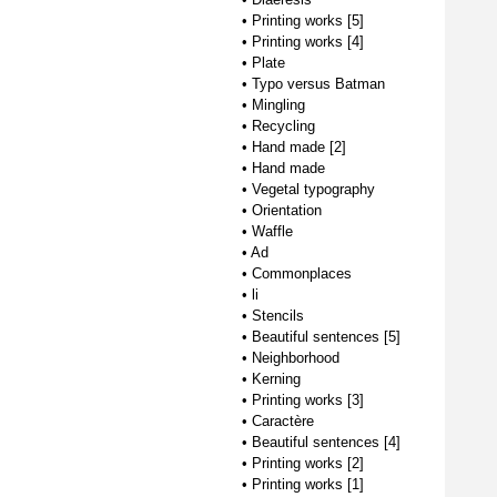
•
Printing works [5]
•
Printing works [4]
•
Plate
•
Typo versus Batman
•
Mingling
•
Recycling
•
Hand made [2]
•
Hand made
•
Vegetal typography
•
Orientation
•
Waffle
•
Ad
•
Commonplaces
•
li
•
Stencils
•
Beautiful sentences [5]
•
Neighborhood
•
Kerning
•
Printing works [3]
•
Caractère
•
Beautiful sentences [4]
•
Printing works [2]
•
Printing works [1]