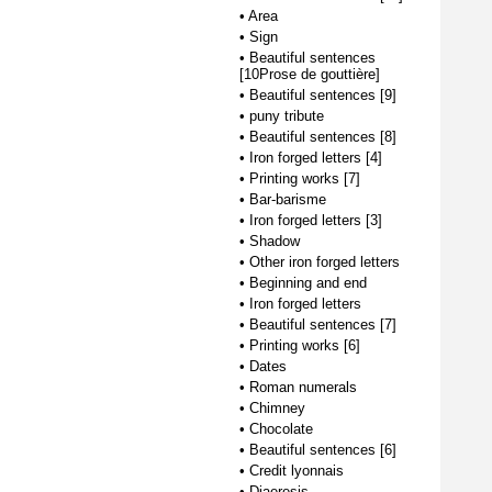
•
Area
•
Sign
•
Beautiful sentences
[10Prose de gouttière]
•
Beautiful sentences [9]
•
puny tribute
•
Beautiful sentences [8]
•
Iron forged letters [4]
•
Printing works [7]
•
Bar-barisme
•
Iron forged letters [3]
•
Shadow
•
Other iron forged letters
•
Beginning and end
•
Iron forged letters
•
Beautiful sentences [7]
•
Printing works [6]
•
Dates
•
Roman numerals
•
Chimney
•
Chocolate
•
Beautiful sentences [6]
•
Credit lyonnais
•
Diaeresis