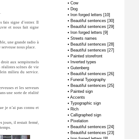
•
Cow
•
Dog
.
•
Iron forged letters [10]
•
Beautiful sentences [30]
fais signe d’entrer. Il
•
Beautiful sentences [29]
uvre et nous fait signe
•
Iron forged letters [9]
•
Streets names
ble, une grande radio à
•
Beautiful sentences [28]
e serveuse nous place.
•
Beautiful sentences [27]
•
Painted storefront
 droit aux sempiternels
•
Inverted types
 réalistes scènes de vie
•
Gutenberg
lein milieu du service.
•
Beautiful sentences [26]
•
Funeral Typography
•
Beautiful sentences [25]
erveuses et les serveurs
•
Painted sign
ans une sorte de réalité
•
Accents
•
Typographic sign
ue je n’ai pas connu et
•
Rich
•
Calligraphed sign
•
Pixelation
jours, il restait fermé,
•
Beautiful sentences [24]
 temps.
•
Beautiful sentences [23]
•
Iron forged letters [8]