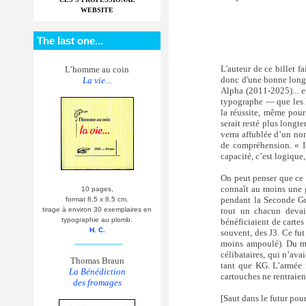
WEBSITE
The last one...
L'auteur de ce billet fa
L’homme au coin
donc d'une bonne longu
La vie...
Alpha (2011-2025)... et
typographe — que les le
la réussite, même pou
serait resté plus longt
verra affublée d’un nom
de compréhension. « Il 
capacité, c’est logique,
On peut penser que ce 
connaît au moins une g
10 pages,
pendant la Seconde Gue
format 8,5 x 8,5 cm.
tout un chacun devait
tirage à environ 30 exemplaires en
typographie au plomb.
bénéficiaient de cartes
H. C.
souvent, des J3. Ce fut
__________
moins ampoulé). Du moi
célibataires, qui n’ava
Thomas Braun
tant que KG. L’armée f
La Bénédiction
cartouches ne rentraient
des fromages
[Saut dans le futur pour