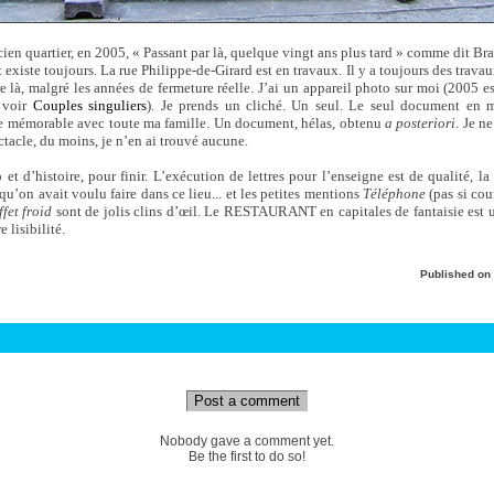
en quartier, en 2005, « Passant par là, quelque vingt ans plus tard » comme dit Bras
 existe toujours. La rue Philippe-de-Girard est en travaux. Il y a toujours des travaux
 là, malgré les années de fermeture réelle. J’ai un appareil photo sur moi (2005 es
, voir
Couples singuliers
). Je prends un cliché. Un seul. Le seul document en 
ée mémorable avec toute ma famille. Un document, hélas, obtenu
a posteriori
. Je ne
ectacle, du moins, je n’en ai trouvé aucune.
t d’histoire, pour finir. L’exécution de lettres pour l’enseigne est de qualité, l
 qu’on avait voulu faire dans ce lieu... et les petites mentions
Téléphone
(pas si cou
fet froid
sont de jolis clins d’œil. Le RESTAURANT en capitales de fantaisie est 
 lisibilité.
Published on
Post a comment
Nobody gave a comment yet.
Be the first to do so!