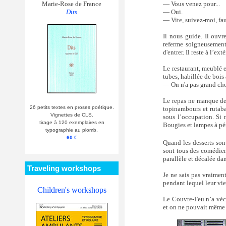
— Vous venez pour...
Marie-Rose de France
— Oui.
Dits
— Vite, suivez-moi, faut 
Il nous guide. Il ouvr
referme soigneusement 
d'entrer. Il reste à l’e
Le restaurant, meublé 
tubes, habillée de bois
— On n'a pas grand chos
Le repas ne manque de 
26 petits textes en proses poétique.
topinambours et rutabag
Vignettes de CLS.
sous l’occupation. Si 
tirage à 120 exemplaires en
Bougies et lampes à pé
typographie au plomb.
60 €
Quand les desserts son
sont tous des comédiens
parallèle et décalée dan
Traveling workshops
Je ne sais pas vraimen
pendant lequel leur vie
Children's workshops
Le Couvre-Feu n’a vécu 
et on ne pouvait même p