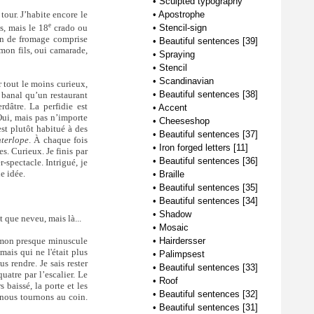
•
Sculpted typography
our. J’habite encore le
•
Apostrophe
e
s, mais le 18
crado ou
•
Stencil-sign
on de fromage comprise
•
Beautiful sentences [39]
 mon fils, oui camarade,
•
Spraying
•
Stencil
•
Scandinavian
r tout le moins curieux,
•
Beautiful sentences [38]
 banal qu’un restaurant
dâtre. La perfidie est
•
Accent
 Oui, mais pas n’importe
•
Cheeseshop
st plutôt habitué à des
•
Beautiful sentences [37]
nterlope
. À chaque fois
•
Iron forged letters [11]
es. Curieux. Je finis par
•
Beautiful sentences [36]
-spectacle. Intrigué, je
e idée.
•
Braille
•
Beautiful sentences [35]
•
Beautiful sentences [34]
•
Shadow
t que neveu, mais là...
•
Mosaic
s mon presque minuscule
•
Hairdersser
mais qui ne l'était plus
•
Palimpsest
 rendre. Je sais rester
•
Beautiful sentences [33]
uatre par l’escalier. Le
•
Roof
 baissé, la porte et les
•
Beautiful sentences [32]
 nous tournons au coin.
•
Beautiful sentences [31]