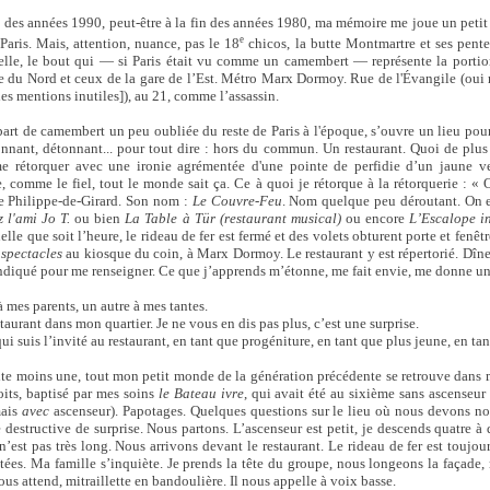
es années 1990, peut-être à la fin des années 1980, ma mémoire me joue un petit t
e
aris. Mais, attention, nuance, pas le 18
chicos, la butte Montmartre et ses pente
pelle, le bout qui — si Paris était vu comme un camembert — représente la porti
are du Nord et ceux de la gare de l’Est. Métro Marx Dormoy. Rue de l'Évangile (oui
es mentions inutiles]), au 21, comme l’assassin.
 part de camembert un peu oubliée du reste de Paris à l'époque, s’ouvre un lieu pou
étonnant, détonnant... pour tout dire : hors du commun. Un restaurant. Quoi de plus
me rétorquer avec une ironie agrémentée d'une pointe de perfidie d’un jaune ver
, comme le fiel, tout le monde sait ça. Ce à quoi je rétorque à la rétorquerie : «
ue Philippe-de-Girard. Son nom :
Le Couvre-Feu
. Nom quelque peu déroutant. On e
 l'ami Jo T.
ou bien
La Table à Tür (restaurant musical)
ou encore
L’Escalope i
lle que soit l’heure, le rideau de fer est fermé et des volets obturent porte et fenêtr
 spectacles
au kiosque du coin, à Marx Dormoy. Le restaurant y est répertorié. Dîner
diqué pour me renseigner. Ce que j’apprends m’étonne, me fait envie, me donne un
 mes parents, un autre à mes tantes.
taurant dans mon quartier. Je ne vous en dis pas plus, c’est une surprise.
ui suis l’invité au restaurant, en tant que progéniture, en tant que plus jeune, en tan
 dite moins une, tout mon petit monde de la génération précédente se retrouve dan
oits, baptisé par mes soins
le Bateau ivre
, qui avait été au sixième sans ascenseur 
mais
avec
ascenseur). Papotages. Quelques questions sur le lieu où nous devons nous
destructive de surprise. Nous partons. L’ascenseur est petit, je descends quatre à q
est pas très long. Nous arrivons devant le restaurant. Le rideau de fer est toujours
ltées. Ma famille s’inquiète. Je prends la tête du groupe, nous longeons la façade,
us attend, mitraillette en bandoulière. Il nous appelle à voix basse.