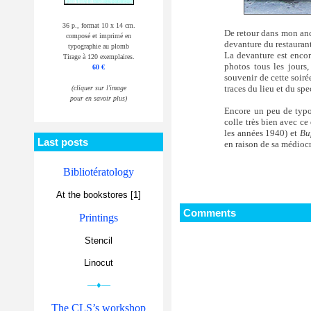
36 p., format 10 x 14 cm.
De retour dans mon anci
composé et imprimé en
devanture du restaurant
typographie au plomb
La devanture est encore
Tirage à 120 exemplaires.
photos tous les jours
60 €
souvenir de cette soir
traces du lieu et du sp
(cliquer sur l'image
pour en savoir plus)
Encore un peu de typo e
colle très bien avec ce
les années 1940) et
Buf
Last posts
en raison de sa médiocre
Bibliotératology
At the bookstores [1]
Comments
Printings
Stencil
Linocut
—♦—
The CLS’s workshop