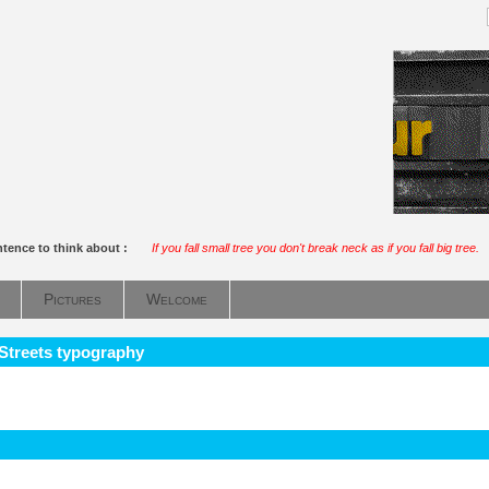
tence to think about :
If you fall small tree you don't break neck as if you fall big tree.
Pictures
Welcome
 Streets typography