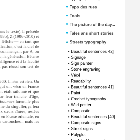
Typo des rues
Tools
The picture of the day...
ns le texte). Il précède
Tales ans short stories
1995), Z (1996-2010) et
e félicite — en tant que
Streets typography
cation, c’est la clef de
n commençant par A, on
•
Beautiful sentences 42]
6, la génération Bêta se
•
Signage
lligence et à la faculté
•
Sign painter
a pas réussi son test de
•
Stone engraving
•
Vécé
•
Readability
0. Il n'en est rien. On
 qui ont vécu en France
•
Beautiful sentences 41]
t était rationné et que
•
Paint
ar leur tranche d’âge,
•
Crochet typography
-boomers
furent, le plus
•
Wild poster
ne du singulier, ça fera
•
Composite
x sœurs aînées, restées
 en Prusse orientale, en
•
Beautiful sentences [40]
 cartouches... mais les
•
Composite signs
•
Street signs
•
Polyglot