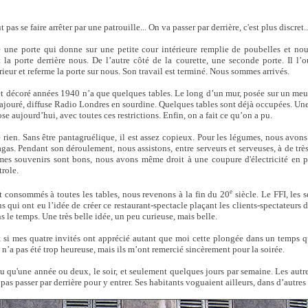
pas se faire arrêter par une patrouille... On va passer par derrière, c'est plus discret..
e une porte qui donne sur une petite cour intérieure remplie de poubelles et nous 
la porte derrière nous. De l’autre côté de la courette, une seconde porte. Il l’o
xtérieur et referme la porte sur nous. Son travail est terminé. Nous sommes arrivés.
et décoré années 1940 n’a que quelques tables. Le long d’un mur, posée sur un meu
 ajouré, diffuse Radio Londres en sourdine. Quelques tables sont déjà occupées. Un
e aujourd’hui, avec toutes ces restrictions. Enfin, on a fait ce qu’on a pu.
rien. Sans être pantagruélique, il est assez copieux. Pour les légumes, nous avons
as. Pendant son déroulement, nous assistons, entre serveurs et serveuses, à de très
mes souvenirs sont bons, nous avons même droit à une coupure d'électricité en p
trole.
e
t consommés à toutes les tables, nous revenons à la fin du 20
siècle. Le FFI, les s
 qui ont eu l’idée de créer ce restaurant-spectacle plaçant les clients-spectateurs d
s le temps. Une très belle idée, un peu curieuse, mais belle.
t si mes quatre invités ont apprécié autant que moi cette plongée dans un temps q
 n’a pas été trop heureuse, mais ils m’ont remercié sincèrement pour la soirée.
qu'une année ou deux, le soir, et seulement quelques jours par semaine. Les autres 
as passer par derrière pour y entrer. Ses habitants voguaient ailleurs, dans d’autres