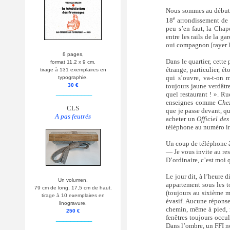
Nous sommes au début d
e
18
arrondissement de P
peu s’en faut, la Cha
entre les rails de la g
oui compagnon [rayer l
8 pages,
Dans le quartier, cette
format 11,2 x 9 cm.
étrange, particulier, 
tirage à 131 exemplaires en
qui s’ouvre, va-t-on 
typographie.
toujours jaune verdâtre
30 €
__________
quel restaurant ! ». R
enseignes comme
Chez
CLS
que je passe devant, que
A pas feutrés
acheter un
Officiel des
téléphone au numéro in
Un coup de téléphone à
— Je vous invite au res
D’ordinaire, c’est moi q
Le jour dit, à l’heure
Un volumen,
appartement sous les t
79 cm de long, 17,5 cm de haut.
(toujours au sixième 
tirage à 10 exemplaires en
évasif. Aucune réponse 
linogravure.
chemin, même à pied, n’
250 €
fenêtres toujours occu
__________
Dans l’ombre, un FFI no