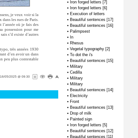
•
Iron forged letters [7]
•
Iron forged letters [6]
•
Execution of letters
sens, je veux voir si la
•
Beautiful sentences [17]
 dans les rues de Paris.
t l’année où je fais des
•
Beautiful sentences [16]
ma possession pour me
•
Palimpsest
 sais s’il existe d’autres
•
In
•
Rhesus
•
Vegetal typography [2]
a typo, très années 1930
rant d’en avoir un dans
•
To dot the i's
un peu plus contestable
•
Beautiful sentences [15]
•
Military
•
Cedilla
16/05/2025 @ 09:30
•
Military
•
Military
•
Beautiful sentences [14]
•
Electricity
•
Front
•
Beautiful sentences [13]
•
Drop of milk
•
Painted sign
•
Iron forged letters [5]
•
Beautiful sentences [12]
•
Beautiful sentences [11]