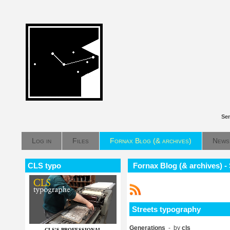
Sen
Log in
Files
Fornax Blog (& archives)
News
CLS typo
Fornax Blog (& archives) -
Streets typography
Generations
- by
cls
CLS'S PROFESSIONAL