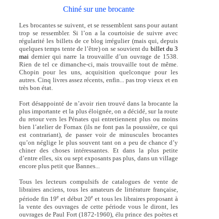
Chiné sur une brocante
Les brocantes se suivent, et se ressemblent sans pour autant
trop se ressembler. Si l’on a la courtoisie de suivre avec
régularité les billets de ce blog irrégulier (mais qui, depuis
quelques temps tente de l’être) on se souvient du
billet du 3
mai
dernier qui narre la trouvaille d’un ouvrage de 1538.
Rien de tel ce dimanche-ci, mais trouvaille tout de même.
Chopin pour les uns, acquisition quelconque pour les
autres. Cinq livres assez récents, enfin... pas trop vieux et en
très bon état.
Fort désappointé de n’avoir rien trouvé dans la brocante la
plus importante et la plus éloignée, on a décidé, sur la route
du retour vers les Pénates qui entretiennent plus ou moins
bien l’atelier de Fornax (ils ne font pas la poussière, ce qui
est contrariant), de passer voir de minuscules brocantes
qu’on néglige le plus souvent tant on a peu de chance d’y
chiner des choses intéressantes. Et dans la plus petite
d’entre elles, six ou sept exposants pas plus, dans un village
encore plus petit que Bannes...
Tous les lecteurs compulsifs de catalogues de vente de
libraires anciens, tous les amateurs de littérature française,
e
e
période fin 19
et début 20
et tous les libraires proposant à
la vente des ouvrages de cette période vous le diront, les
ouvrages de Paul Fort (1872-1960), élu prince des poètes et