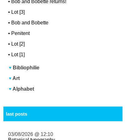
•
Bob and Bobette returns!
•
Lot [3]
•
Bob and Bobette
•
Penitent
•
Lot [2]
•
Lot [1]
Bibliophilie
Art
Alphabet
last posts
03/08/2026 @ 12:10
Botanical typography ...