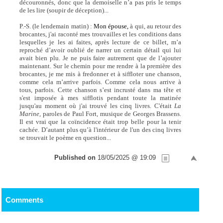
découronnés, donc que la demoiselle n’a pas pris le temps
de les lire (soupir de déception)...
P.-S. (le lendemain matin) :
Mon épouse,
à qui, au retour des
brocantes, j'ai raconté mes trouvailles et les conditions dans
lesquelles je les ai faites, après lecture de ce billet, m’a
reproché d’avoir oublié de narrer un certain détail qui lui
avait bien plu. Je ne puis faire autrement que de l’ajouter
maintenant. Sur le chemin pour me rendre à la première des
brocantes, je me mis à fredonner et à siffloter une chanson,
comme cela m’arrive parfois. Comme cela nous arrive à
tous, parfois. Cette chanson s’est incrusté dans ma tête et
s'est imposée à mes sifflotis pendant toute la matinée
jusqu'au moment où j'ai trouvé les cinq livres. C'était
La
Marine,
paroles de Paul Fort, musique de Georges Brassens.
Il est vrai que la coïncidence était trop belle pour la tenir
cachée. D’autant plus qu’à l'intérieur de l'un des cinq livres
se trouvait le poème en question...
Published on
18/05/2025 @ 19:09
Comments