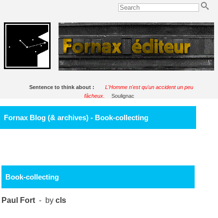
Sentence to think about :
L'Homme n'est qu'un accident un peu
fâcheux.
Soulignac
Fornax Blog (& archives) - Book-collecting
Book-collecting
Paul Fort
- by
cls