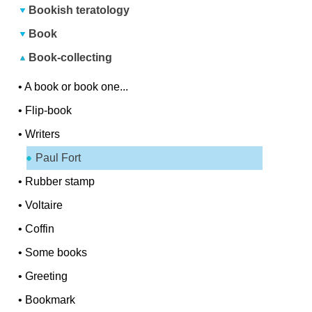
Bookish teratology
Book
Book-collecting
•
A book or book one...
•
Flip-book
•
Writers
Paul Fort
•
Rubber stamp
•
Voltaire
•
Coffin
•
Some books
•
Greeting
•
Bookmark