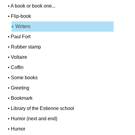
•
A book or book one...
•
Flip-book
Writers
•
Paul Fort
•
Rubber stamp
•
Voltaire
•
Coffin
•
Some books
•
Greeting
•
Bookmark
•
Library of the Estienne school
•
Humor (next and end)
•
Humor