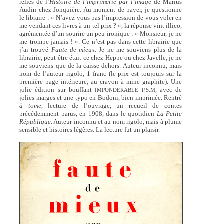
reliés de l’
Histoire de l’imprimerie par l’image
de Marius
Audin chez Jonquière. Au moment de payer, je questionne
le libraire : « N’avez-vous pas l’impression de vous voler en
me vendant ces livres à un tel prix ? », la réponse vint illico,
agrémentée d’un sourire un peu ironique : « Monsieur, je ne
me trompe jamais ! ». Ce n’est pas dans cette librairie que
j’ai trouvé
Faute de mieux.
Je ne me souviens plus de la
librairie, peut-être était-ce chez Heppe ou chez Javelle, je ne
me souviens que de la caisse dehors. Auteur inconnu, mais
nom de l’auteur rigolo, 1 franc (le prix est toujours sur la
première page intérieure, au crayon à mine graphite). Une
jolie édition sur bouffant
, avec de
IMPONDERABLE P.S.M
jolies marges et une typo en Bodoni, bien imprimée. Rentré
à tome
, lecture de l’ouvrage, un recueil de contes
précédemment parus, en 1908, dans le quotidien
La Petite
République
. Auteur inconnu et au nom rigolo, mais à plume
sensible et histoires légères. La lecture fut un plaisir.