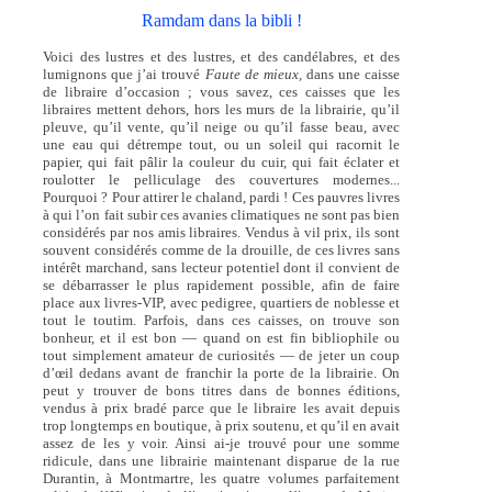
Ramdam dans la bibli !
Voici des lustres et des lustres, et des candélabres, et des
lumignons que j’ai trouvé
Faute de mieux,
dans une caisse
de libraire d’occasion ; vous savez, ces caisses que les
libraires mettent dehors, hors les murs de la librairie, qu’il
pleuve, qu’il vente, qu’il neige ou qu’il fasse beau, avec
une eau qui détrempe tout, ou un soleil qui racornit le
papier, qui fait pâlir la couleur du cuir, qui fait éclater et
roulotter le pelliculage des couvertures modernes...
Pourquoi ? Pour attirer le chaland, pardi ! Ces pauvres livres
à qui l’on fait subir ces avanies climatiques ne sont pas bien
considérés par nos amis libraires. Vendus à vil prix, ils sont
souvent considérés comme de la drouille, de ces livres sans
intérêt marchand, sans lecteur potentiel dont il convient de
se débarrasser le plus rapidement possible, afin de faire
place aux livres-VIP, avec pedigree, quartiers de noblesse et
tout le toutim. Parfois, dans ces caisses, on trouve son
bonheur, et il est bon — quand on est fin bibliophile ou
tout simplement amateur de curiosités — de jeter un coup
d’œil dedans avant de franchir la porte de la librairie. On
peut y trouver de bons titres dans de bonnes éditions,
vendus à prix bradé parce que le libraire les avait depuis
trop longtemps en boutique, à prix soutenu, et qu’il en avait
assez de les y voir. Ainsi ai-je trouvé pour une somme
ridicule, dans une librairie maintenant disparue de la rue
Durantin, à Montmartre, les quatre volumes parfaitement