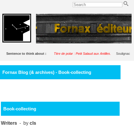
Sentence to think about :
Titre de polar : Petit Salaud aux Antilles.
Soulignac
Fornax Blog (& archives) - Book-collecting
Book-collecting
Writers
- by
cls