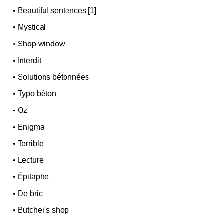
•
Beautiful sentences [1]
•
Mystical
•
Shop window
•
Interdit
•
Solutions bétonnées
•
Typo béton
•
Oz
•
Enigma
•
Terrible
•
Lecture
•
Épitaphe
•
De bric
•
Butcher's shop