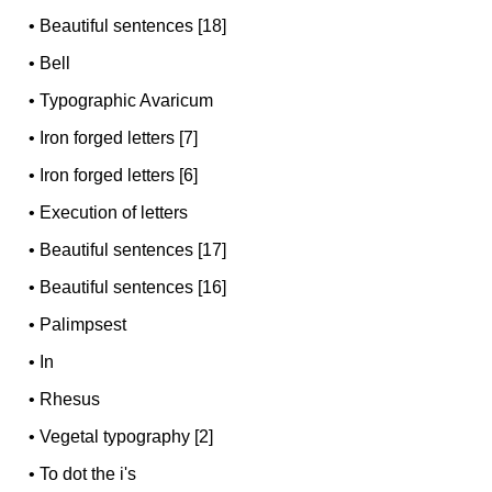
•
Beautiful sentences [18]
•
Bell
•
Typographic Avaricum
•
Iron forged letters [7]
•
Iron forged letters [6]
•
Execution of letters
•
Beautiful sentences [17]
•
Beautiful sentences [16]
•
Palimpsest
•
In
•
Rhesus
•
Vegetal typography [2]
•
To dot the i's