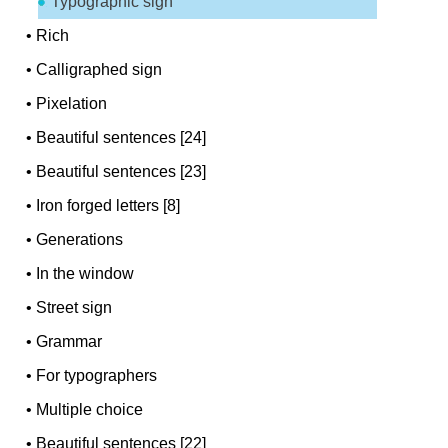
Typographic sign
•
Rich
•
Calligraphed sign
•
Pixelation
•
Beautiful sentences [24]
•
Beautiful sentences [23]
•
Iron forged letters [8]
•
Generations
•
In the window
•
Street sign
•
Grammar
•
For typographers
•
Multiple choice
•
Beautiful sentences [22]