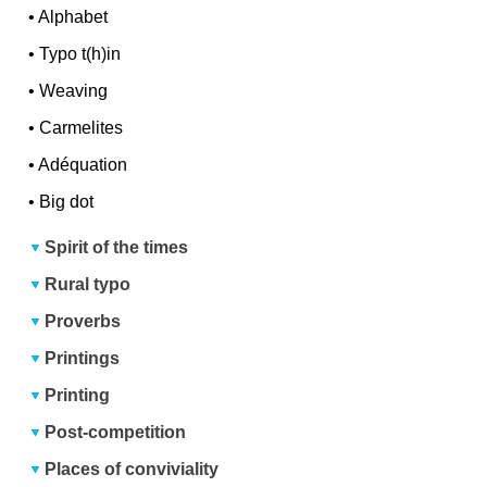
•
Alphabet
•
Typo t(h)in
•
Weaving
•
Carmelites
•
Adéquation
•
Big dot
Spirit of the times
Rural typo
Proverbs
Printings
Printing
Post-competition
Places of conviviality