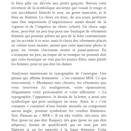
le bleu pâle est dévolu aux petits garçons. Notons cette
inversion de la symbolique ancienne qui vouait le rouge et
son succédanné blanchi le rose, au genre masculin, et le
bleu au féminin. Le choix est donc, de nos jours, pertinent
sans être impertinent (l’impertinence aurait donné de la
vigueur et de l’imprévu au choix coloré). Un choix sage
donc, peut-être un peu trop pour une boutique de vêtements
féminin qui pourrait prôner un peu de la folie vestimentaire
qu’on accorde à ce sexe, mais le choix des vêtements placés
en vitrine nous montre, autant que cette mauvaise photo le
peut, un certain clacissime neutre et passe-partout. En
s’avançant un peu, au risque de se tromper, on pourrait dire
que cette boutique ne vise pas les jeunes filles, mais plutôt
les femmes, pour ne pas dire les dames.
Analysons maintenant la typographie de l’enseigne. Une
phrase qui affirme fermement : c’est vraiment MOI. Ce qui
sous-entend, « Mesdames mes clientes, les vêtements que
vous trouverez ici souligneront, voire épanouiront,
élégamment votre personnalité et votre silhouette. » La
typographie, l’apparence, le dessin de la lettre, a aussi une
symbolique qui peut souligner un texte. Ainsi, le « c’est
vraiment » constitué d’une linéale arrondie ne comportant
aucun angle, pourrait symboliser les courbes féminines.
Soit. Passons au « MOI ». Il est très visible, très mou, très
flou (pour ne pas dire flasque), très gras (pour ne pas dire
adipeux). Autant de qualificatifs qui ne sont pas très
flatteurs si on les rapporte à la ligne féminine. Cette