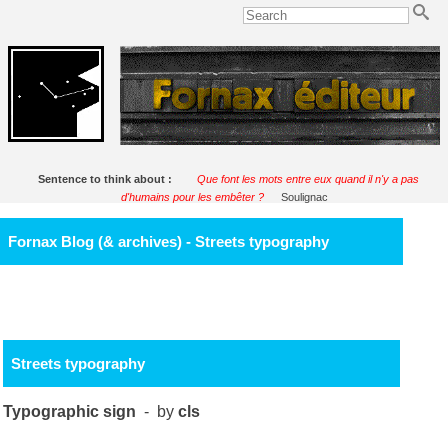
Sentence to think about :
Que font les mots entre eux quand il n'y a pas
d'humains pour les embêter ?
Soulignac
Fornax Blog (& archives) - Streets typography
Streets typography
Typographic sign
- by
cls