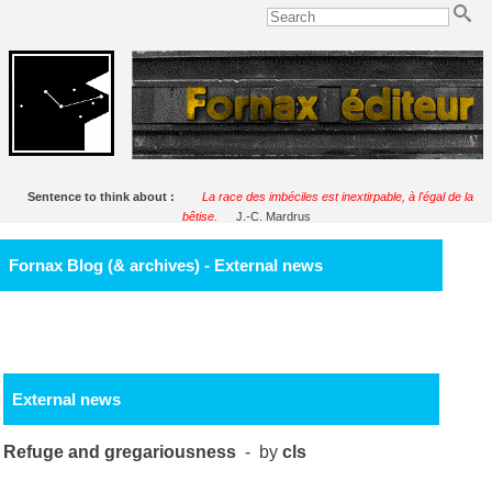
Sentence to think about :
La race des imbéciles est inextirpable, à l'égal de la
bêtise.
J.-C. Mardrus
Fornax Blog (& archives) - External news
External news
Refuge and gregariousness
- by
cls