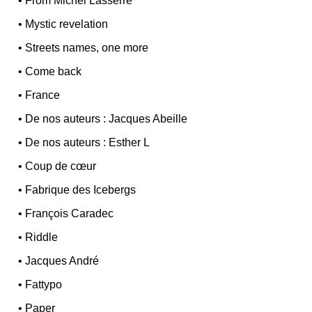
•
From Michel Lasserre
•
Mystic revelation
•
Streets names, one more
•
Come back
•
France
•
De nos auteurs : Jacques Abeille
•
De nos auteurs : Esther L
•
Coup de cœur
•
Fabrique des Icebergs
•
François Caradec
•
Riddle
•
Jacques André
•
Fattypo
•
Paper