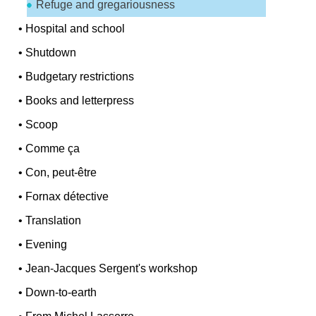
Refuge and gregariousness
•
Hospital and school
•
Shutdown
•
Budgetary restrictions
•
Books and letterpress
•
Scoop
•
Comme ça
•
Con, peut-être
•
Fornax détective
•
Translation
•
Evening
•
Jean-Jacques Sergent's workshop
•
Down-to-earth