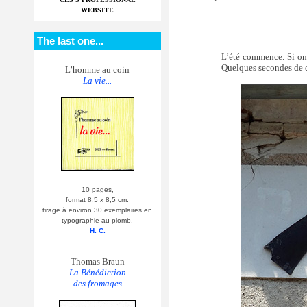
WEBSITE
The last one...
L’été commence. Si on 
Quelques secondes de d
L’homme au coin
La vie...
10 pages,
format 8,5 x 8,5 cm.
tirage à environ 30 exemplaires en
typographie au plomb.
H. C.
__________
Thomas Braun
La Bénédiction
des fromages