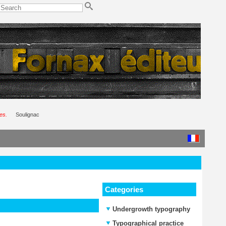
es.
Soulignac
Categories
Undergrowth typography
Typographical practice