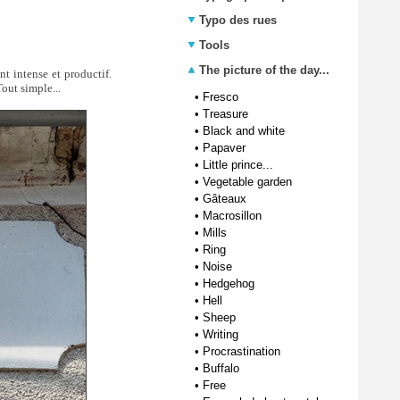
Typo des rues
Tools
The picture of the day...
t intense et productif.
out simple...
•
Fresco
•
Treasure
•
Black and white
•
Papaver
•
Little prince...
•
Vegetable garden
•
Gâteaux
•
Macrosillon
•
Mills
•
Ring
•
Noise
•
Hedgehog
•
Hell
•
Sheep
•
Writing
•
Procrastination
•
Buffalo
•
Free