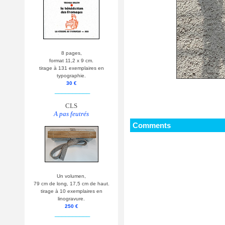
8 pages,
format 11,2 x 9 cm.
tirage à 131 exemplaires en
typographie.
30 €
__________
CLS
A pas feutrés
Comments
Un volumen,
79 cm de long, 17,5 cm de haut.
tirage à 10 exemplaires en
linogravure.
250 €
__________