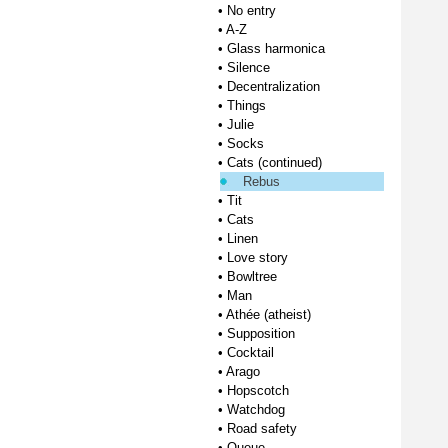
•
No entry
•
A-Z
•
Glass harmonica
•
Silence
•
Decentralization
•
Things
•
Julie
•
Socks
•
Cats (continued)
Rebus
•
Tit
•
Cats
•
Linen
•
Love story
•
Bowltree
•
Man
•
Athée (atheist)
•
Supposition
•
Cocktail
•
Arago
•
Hopscotch
•
Watchdog
•
Road safety
•
Queue