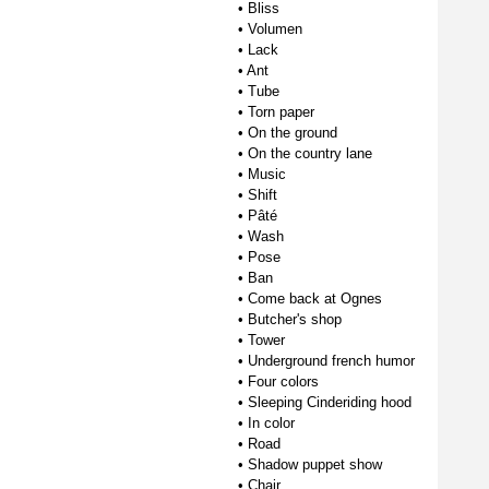
•
Bliss
•
Volumen
•
Lack
•
Ant
•
Tube
•
Torn paper
•
On the ground
•
On the country lane
•
Music
•
Shift
•
Pâté
•
Wash
•
Pose
•
Ban
•
Come back at Ognes
•
Butcher's shop
•
Tower
•
Underground french humor
•
Four colors
•
Sleeping Cinderiding hood
•
In color
•
Road
•
Shadow puppet show
•
Chair