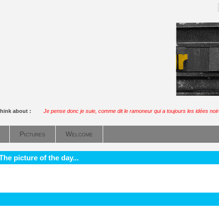
think about :
Je pense donc je suie, comme dit le ramoneur qui a toujours les idées noir
Pictures
Welcome
he picture of the day...