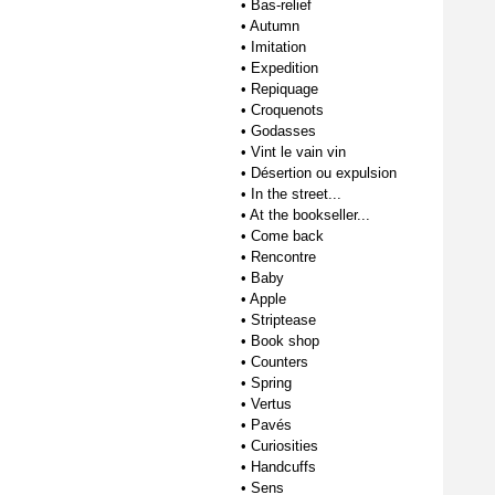
•
Bas-relief
•
Autumn
•
Imitation
•
Expedition
•
Repiquage
•
Croquenots
•
Godasses
•
Vint le vain vin
•
Désertion ou expulsion
•
In the street...
•
At the bookseller...
•
Come back
•
Rencontre
•
Baby
•
Apple
•
Striptease
•
Book shop
•
Counters
•
Spring
•
Vertus
•
Pavés
•
Curiosities
•
Handcuffs
•
Sens