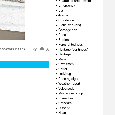
•
Enameled sheet metal
•
Emergency
•
VGT
•
Advice
•
Crucifixion
•
Plane tree (bis)
•
Garbage can
•
Pencil
•
Berries
•
Foresightedness
•
Heritage (continued)
23/06/2025 @ 19:03
•
Heritage
•
Mona
•
Craftsmen
•
Carrot
•
Ladybug
•
Punning signs
•
Weather report
•
Velocipede
•
Mysterious shop
•
Plane tree
•
Cathedral
•
Dissent
•
Heart