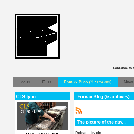
Sentence to 
Log in
Files
Fornax Blog (& archives)
News
CLS typo
Fornax Blog (& archives) - T
The picture of the day...
Rebus
- by
cls
CLS'S PROFESSIONAL