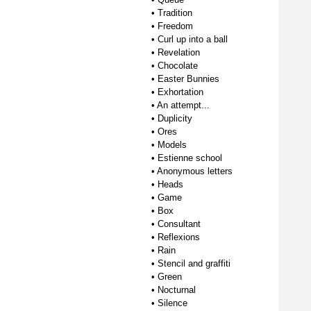
•
Tradition
•
Freedom
•
Curl up into a ball
•
Revelation
•
Chocolate
•
Easter Bunnies
•
Exhortation
•
An attempt...
•
Duplicity
•
Ores
•
Models
•
Estienne school
•
Anonymous letters
•
Heads
•
Game
•
Box
•
Consultant
•
Reflexions
•
Rain
•
Stencil and graffiti
•
Green
•
Nocturnal
•
Silence