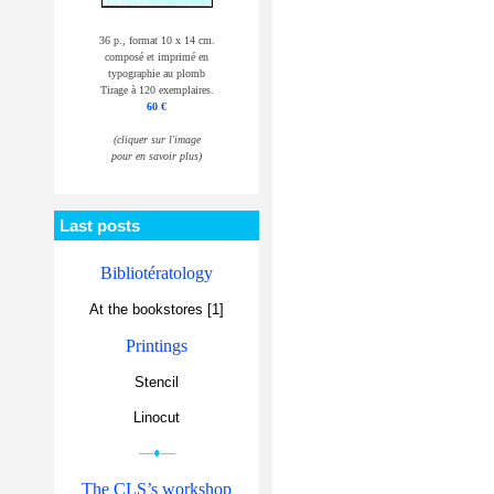
36 p., format 10 x 14 cm.
composé et imprimé en
typographie au plomb
Tirage à 120 exemplaires.
60 €
(cliquer sur l'image
pour en savoir plus)
Last posts
Bibliotératology
At the bookstores [1]
Printings
Stencil
Linocut
—♦—
The CLS’s workshop