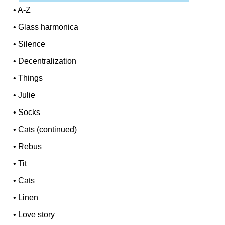
•
A-Z
•
Glass harmonica
•
Silence
•
Decentralization
•
Things
•
Julie
•
Socks
•
Cats (continued)
•
Rebus
•
Tit
•
Cats
•
Linen
•
Love story