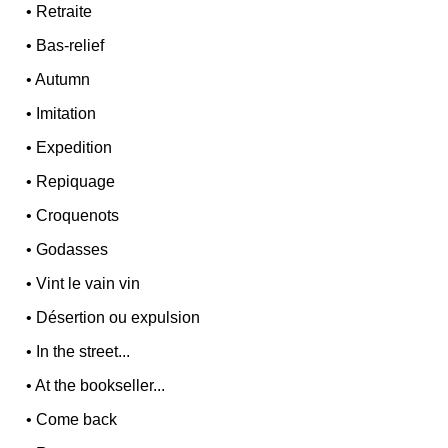
•
Retraite
•
Bas-relief
•
Autumn
•
Imitation
•
Expedition
•
Repiquage
•
Croquenots
•
Godasses
•
Vint le vain vin
•
Désertion ou expulsion
•
In the street...
•
At the bookseller...
•
Come back