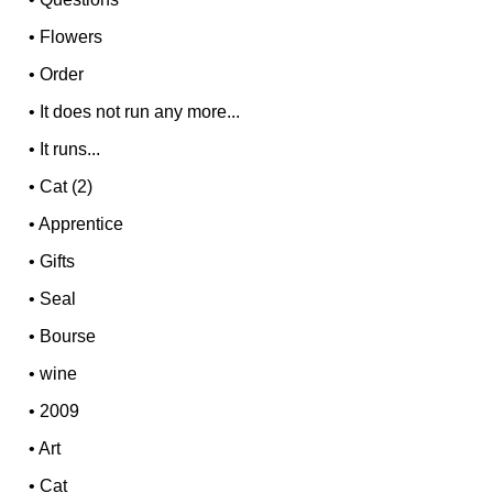
•
Flowers
•
Order
•
It does not run any more...
•
It runs...
•
Cat (2)
•
Apprentice
•
Gifts
•
Seal
•
Bourse
•
wine
•
2009
•
Art
•
Cat