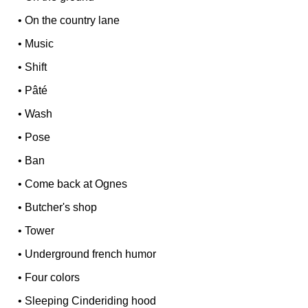
•
On the country lane
•
Music
•
Shift
•
Pâté
•
Wash
•
Pose
•
Ban
•
Come back at Ognes
•
Butcher's shop
•
Tower
•
Underground french humor
•
Four colors
•
Sleeping Cinderiding hood