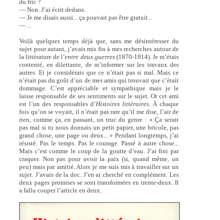
du fric ?
— Non. J’ai écrit dedans.
— Je me disais aussi... ça pouvait pas être gratuit...
— ...
Voilà quelques temps déjà que, sans me désintéresser du
sujet pour autant, j’avais mis fin à mes recherches autour de
la littérature de l’
entre deux guerres
(1870-1914). Je m’étais
contenté, en dilettante, de m’informer sur les travaux des
autres. Et je considérais que ce n’était pas si mal. Mais ce
n’était pas du goût d’un de mes amis qui trouvait que c’était
dommage. C’est appréciable et sympathique mais je le
laisse responsable de ses sentiments sur le sujet. Or cet ami
est l’un des responsables d’
Histoires littéraires
. À chaque
fois qu’on se voyait, il n’était pas rare qu’il me dise, l’air de
rien, comme ça, en passant, un truc du genre : « Ça serait
pas mal si tu nous donnais un petit papier, une bricole, pas
grand chose, une page ou deux... » Pendant longtemps, j’ai
résisté. Pas le temps. Pas le courage. Passé à autre chose...
Mais c’est comme le coup de la goutte d’eau. J’ai fini par
craquer. Non pas pour avoir la paix (si, quand même, un
peu) mais par amitié. Alors je me suis mis à travailler sur un
sujet. J’avais de la doc. J’en ai cherché en complément. Les
deux pages promises se sont transformées en trente-deux. Il
a fallu couper l’article en deux.