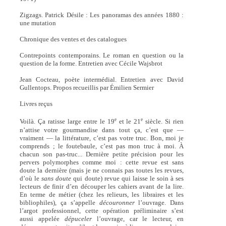
Zigzags. Patrick Désile : Les panoramas des années 1880 :
une mutation
Chronique des ventes et des catalogues
Contrepoints contemporains. Le roman en question ou la
question de la forme. Entretien avec Cécile Wajsbrot
Jean Cocteau, poète intermédial. Entretien avec David
Gullentops. Propos recueillis par Émilien Sermier
Livres reçus
e
e
Voilà. Ça ratisse large entre le 19
et le 21
siècle. Si rien
n’attise votre gourmandise dans tout ça, c’est que —
vraiment — la littérature, c’est pas votre truc. Bon, moi je
comprends ; le foutebaule, c’est pas mon truc à moi. À
chacun son pas-truc... Dernière petite précision pour les
pervers polymorphes comme moi : cette revue est sans
doute la dernière (mais je ne connais pas toutes les revues,
d’où le
sans doute
qui doute) revue qui laisse le soin à ses
lecteurs de finir d’en découper les cahiers avant de la lire.
En terme de métier (chez les relieurs, les libraires et les
bibliophiles), ça s’appelle
découronner
l’ouvrage. Dans
l’argot professionnel, cette opération préliminaire s’est
aussi appelée
dépuceler
l’ouvrage, car le lecteur, en