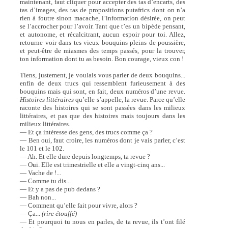
maintenant, faut cliquer pour accepter des tas d’encarts, des
tas d’images, des tas de propositions putafrics dont on n’a
rien à foutre sinon macache, l’information désirée, on peut
se l’accrocher pour l’avoir. Tant que t’es un bipède pensant,
et autonome, et récalcitrant, aucun espoir pour toi. Allez,
retourne voir dans tes vieux bouquins pleins de poussière,
et peut-être de miasmes des temps passés, pour la trouver,
ton information dont tu as besoin. Bon courage, vieux con !
Tiens, justement, je voulais vous parler de deux bouquins...
enfin de deux trucs qui ressemblent furieusement à des
bouquins mais qui sont, en fait, deux numéros d’une revue.
Histoires littéraires
qu’elle s’appelle, la revue. Parce qu’elle
raconte des histoires qui se sont passées dans les milieux
littéraires, et pas que des histoires mais toujours dans les
milieux littéraires.
— Et ça intéresse des gens, des trucs comme ça ?
— Ben oui, faut croire, les numéros dont je vais parler, c’est
le 101 et le 102.
— Ah. Et elle dure depuis longtemps, ta revue ?
— Oui. Elle est trimestrielle et elle a vingt-cinq ans...
— Vache de !...
— Comme tu dis...
— Et y a pas de pub dedans ?
— Bah non...
— Comment qu’elle fait pour vivre, alors ?
— Ça...
(rire étouffé)
— Et pourquoi tu nous en parles, de ta revue, ils t’ont filé