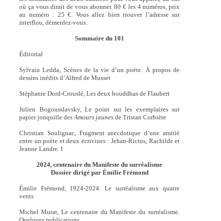
où ça vous dirait de vous abonner. 80 € les 4 numéros, prix
au numéro : 25 €. Vous allez bien trouver l’adresse sur
interflou, démerdez-vous.
Sommaire du 101
Éditorial
Sylvain Ledda, Scènes de la vie d’un poète. À propos de
dessins inédits d’Alfred de Musset
Stéphanie Dord-Crouslé, Les deux bouddhas de Flaubert
Julien Bogousslavsky, Le point sur les exemplaires sur
papier jonquille des
Amours jaunes
de Tristan Corbière
Christian Soulignac, Fragment anecdotique d’une amitié
entre un poète et deux écrivines : Jehan-Rictus, Rachilde et
Jeanne Landre. I
2024, centenaire du Manifeste du surréalisme
Dossier dirigé par Émilie Frémond
Émilie Frémond, 1924-2024. Le surréalisme aux quatre
vents
Michel Murat, Le centenaire du Manifeste du surréalisme.
Quelques publications