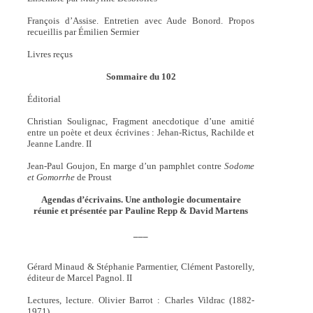
François d’Assise. Entretien avec Aude Bonord. Propos
recueillis par Émilien Sermier
Livres reçus
Sommaire du 102
Éditorial
Christian Soulignac, Fragment anecdotique d’une amitié
entre un poète et deux écrivines : Jehan-Rictus, Rachilde et
Jeanne Landre. II
Jean-Paul Goujon, En marge d’un pamphlet contre
Sodome
et Gomorrhe
de Proust
Agendas d’écrivains. Une anthologie documentaire
réunie et présentée par Pauline Repp & David Martens
___
Gérard Minaud & Stéphanie Parmentier, Clément Pastorelly,
éditeur de Marcel Pagnol. II
Lectures, lecture. Olivier Barrot : Charles Vildrac (1882-
1971)