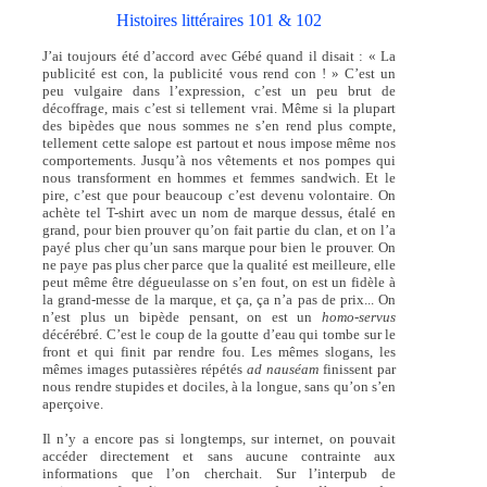
Histoires littéraires 101 & 102
J’ai toujours été d’accord avec Gébé quand il disait : « La
publicité est con, la publicité vous rend con ! » C’est un
peu vulgaire dans l’expression, c’est un peu brut de
décoffrage, mais c’est si tellement vrai. Même si la plupart
des bipèdes que nous sommes ne s’en rend plus compte,
tellement cette salope est partout et nous impose même nos
comportements. Jusqu’à nos vêtements et nos pompes qui
nous transforment en hommes et femmes sandwich. Et le
pire, c’est que pour beaucoup c’est devenu volontaire. On
achète tel T-shirt avec un nom de marque dessus, étalé en
grand, pour bien prouver qu’on fait partie du clan, et on l’a
payé plus cher qu’un sans marque pour bien le prouver. On
ne paye pas plus cher parce que la qualité est meilleure, elle
peut même être dégueulasse on s’en fout, on est un fidèle à
la grand-messe de la marque, et ça, ça n’a pas de prix... On
n’est plus un bipède pensant, on est un
homo-servus
décérébré. C’est le coup de la goutte d’eau qui tombe sur le
front et qui finit par rendre fou. Les mêmes slogans, les
mêmes images putassières répétés
ad nauséam
finissent par
nous rendre stupides et dociles, à la longue, sans qu’on s’en
aperçoive.
Il n’y a encore pas si longtemps, sur internet, on pouvait
accéder directement et sans aucune contrainte aux
informations que l’on cherchait. Sur l’interpub de