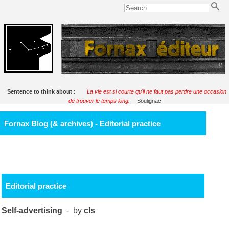
Sentence to think about :
La vie est si courte qu'il ne faut pas perdre une occasion
de trouver le temps long.
Soulignac
Fornax Blog (& archives) - Editorial practice
Editorial practice
Self-advertising
- by
cls