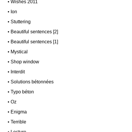
•
Wishes 2011
•
Ion
•
Stuttering
•
Beautiful sentences [2]
•
Beautiful sentences [1]
•
Mystical
•
Shop window
•
Interdit
•
Solutions bétonnées
•
Typo béton
•
Oz
•
Enigma
•
Terrible
•
Lecture