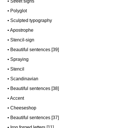
•
Street signs
•
Polyglot
•
Sculpted typography
•
Apostrophe
•
Stencil-sign
•
Beautiful sentences [39]
•
Spraying
•
Stencil
•
Scandinavian
•
Beautiful sentences [38]
•
Accent
•
Cheeseshop
•
Beautiful sentences [37]
•
Iron forged letters [11]