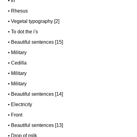
•
In
•
Rhesus
•
Vegetal typography [2]
•
To dot the i's
•
Beautiful sentences [15]
•
Military
•
Cedilla
•
Military
•
Military
•
Beautiful sentences [14]
•
Electricity
•
Front
•
Beautiful sentences [13]
•
Drop of milk