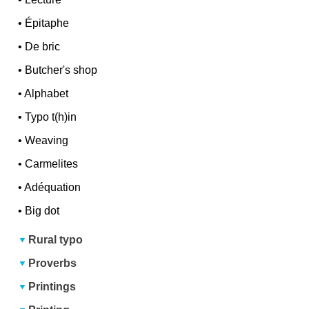
•
Épitaphe
•
De bric
•
Butcher's shop
•
Alphabet
•
Typo t(h)in
•
Weaving
•
Carmelites
•
Adéquation
•
Big dot
Rural typo
Proverbs
Printings