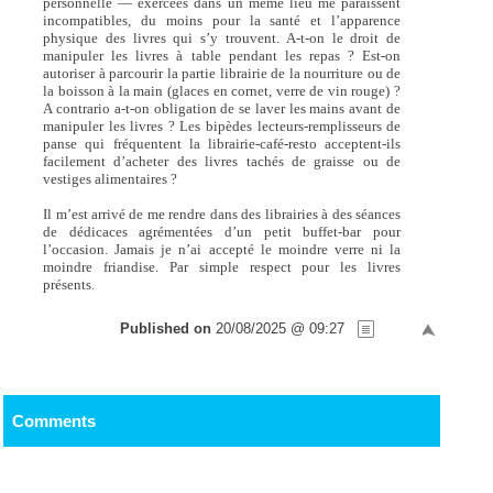
personnelle — exercées dans un même lieu me paraissent
incompatibles, du moins pour la santé et l’apparence
physique des livres qui s’y trouvent. A-t-on le droit de
manipuler les livres à table pendant les repas ? Est-on
autoriser à parcourir la partie librairie de la nourriture ou de
la boisson à la main (glaces en cornet, verre de vin rouge) ?
A contrario a-t-on obligation de se laver les mains avant de
manipuler les livres ? Les bipèdes lecteurs-remplisseurs de
panse qui fréquentent la librairie-café-resto acceptent-ils
facilement d’acheter des livres tachés de graisse ou de
vestiges alimentaires ?
Il m’est arrivé de me rendre dans des librairies à des séances
de dédicaces agrémentées d’un petit buffet-bar pour
l’occasion. Jamais je n’ai accepté le moindre verre ni la
moindre friandise. Par simple respect pour les livres
présents.
Published on
20/08/2025 @ 09:27
Comments