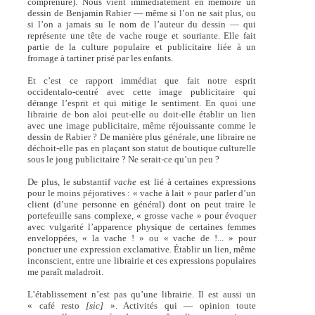
comprenure). Nous vient immédiatement en mémoire un
dessin de Benjamin Rabier — même si l’on ne sait plus, ou
si l’on a jamais su le nom de l’auteur du dessin — qui
représente une tête de vache rouge et souriante. Elle fait
partie de la culture populaire et publicitaire liée à un
fromage à tartiner prisé par les enfants.
Et c’est ce rapport immédiat que fait notre esprit
occidentalo-centré avec cette image publicitaire qui
dérange l’esprit et qui mitige le sentiment. En quoi une
librairie de bon aloi peut-elle ou doit-elle établir un lien
avec une image publicitaire, même réjouissante comme le
dessin de Rabier ? De manière plus générale, une libraire ne
déchoit-elle pas en plaçant son statut de boutique culturelle
sous le joug publicitaire ? Ne serait-ce qu’un peu ?
De plus, le substantif
vache
est lié à certaines expressions
pour le moins péjoratives : « vache à lait » pour parler d’un
client (d’une personne en général) dont on peut traire le
portefeuille sans complexe, « grosse vache » pour évoquer
avec vulgarité l’apparence physique de certaines femmes
enveloppées, « la vache ! » ou « vache de !... » pour
ponctuer une expression exclamative. Établir un lien, même
inconscient, entre une librairie et ces expressions populaires
me paraît maladroit.
L’établissement n’est pas qu’une librairie. Il est aussi un
« café resto
[sic]
». Activités qui — opinion toute