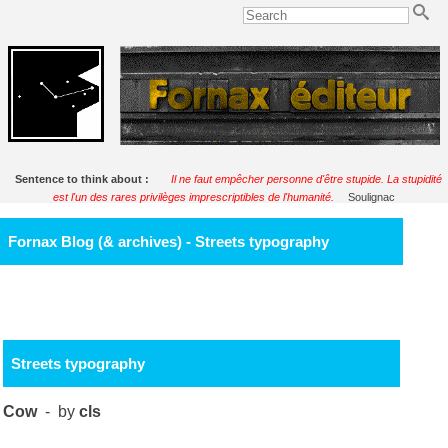
Sentence to think about :
Il ne faut empêcher personne d'être stupide. La stupidité
est l'un des rares privilèges imprescriptibles de l'humanité.
Soulignac
Fornax Blog (& archives) - Streets typography
Streets typography
Cow
- by
cls